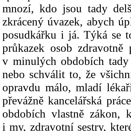
mnozí, kdo jsou tady del
zkrácený úvazek, abych úp
posudkářku i já. Týká se t
průkazek osob zdravotně 
v minulých obdobích tady 
nebo schválit to, že všich
opravdu málo, mladí lékaři
převážně kancelářská práce
obdobích vlastně zákon, 
i my, zdravotní sestry, kte