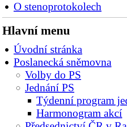
O stenoprotokolech
Hlavní menu
Úvodní stránka
Poslanecká sněmovna
Volby do PS
Jednání PS
Týdenní program je
Harmonogram akcí
Předsednictví ČR v R