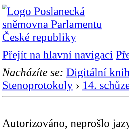
Přejít na hlavní navigaci
Př
Nacházíte se:
Digitální kni
Stenoprotokoly
›
14. schůz
Autorizováno, neprošlo ja