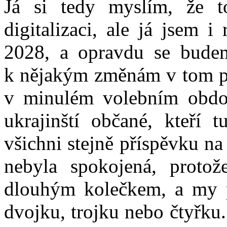
Já si tedy myslím, že t
digitalizaci, ale já jsem 
2028, a opravdu se budem
k nějakým změnám v tom po
v minulém volebním období
ukrajinští občané, kteří t
všichni stejně příspěvku na
nebyla spokojená, protož
dlouhým kolečkem, a my p
dvojku, trojku nebo čtyřku.