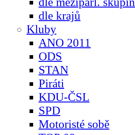
dle meziparl. skupin
dle krajů
Kluby
ANO 2011
ODS
STAN
Piráti
KDU-ČSL
SPD
Motoristé sobě