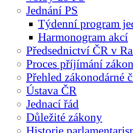
Jednání PS
Týdenní program je
Harmonogram akcí
Předsednictví ČR v R
Proces příjímání záko
Přehled zákonodárné č
Ústava ČR
Jednací řád
Důležité zákony
Historie parlamentaris