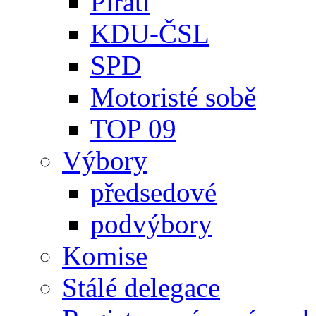
Piráti
KDU-ČSL
SPD
Motoristé sobě
TOP 09
Výbory
předsedové
podvýbory
Komise
Stálé delegace