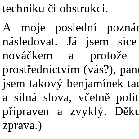
techniku či obstrukci.
A moje poslední pozná
následovat. Já jsem sic
nováčkem a protože 
prostřednictvím (vás?), pane
jsem takový benjamínek tad
a silná slova, včetně pol
připraven a zvyklý. Děku
zprava.)