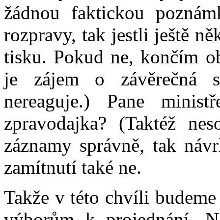
žádnou faktickou poznám
rozpravy, tak jestli ještě 
tisku. Pokud ne, končím ob
je zájem o závěrečná sl
nereaguje.) Pane ministř
zpravodajka? (Taktéž nes
záznamy správně, tak návr
zamítnutí také ne.
Takže v této chvíli budeme
výborům k projednání. N