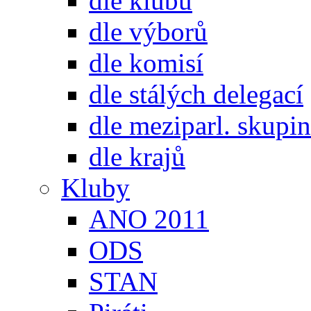
dle klubů
dle výborů
dle komisí
dle stálých delegací
dle meziparl. skupin
dle krajů
Kluby
ANO 2011
ODS
STAN