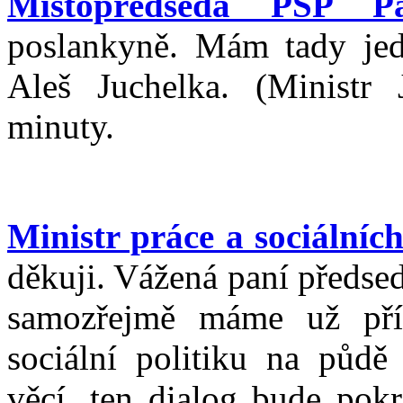
Místopředseda PSP Pa
poslankyně. Mám tady jed
Aleš Juchelka. (Ministr
minuty.
Ministr práce a sociálníc
děkuji. Vážená paní předse
samozřejmě máme už pří
sociální politiku na půdě 
věcí, ten dialog bude pokr