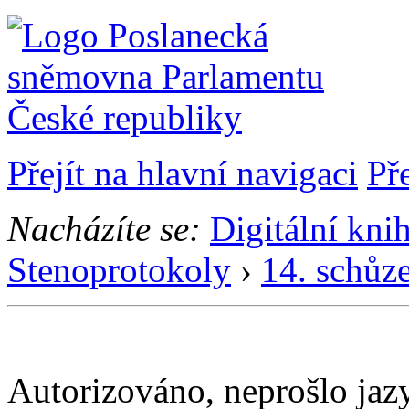
Přejít na hlavní navigaci
Př
Nacházíte se:
Digitální kni
Stenoprotokoly
›
14. schůz
Autorizováno, neprošlo ja