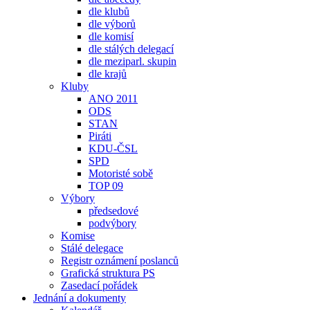
dle klubů
dle výborů
dle komisí
dle stálých delegací
dle meziparl. skupin
dle krajů
Kluby
ANO 2011
ODS
STAN
Piráti
KDU-ČSL
SPD
Motoristé sobě
TOP 09
Výbory
předsedové
podvýbory
Komise
Stálé delegace
Registr oznámení poslanců
Grafická struktura PS
Zasedací pořádek
Jednání a dokumenty