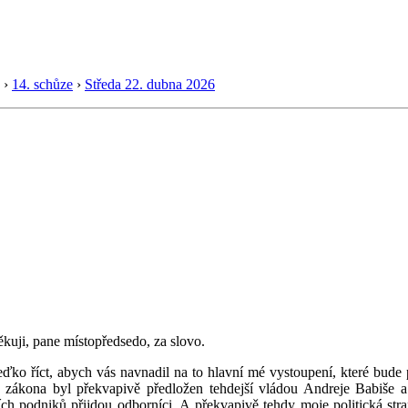
›
14. schůze
›
Středa 22. dubna 2026
kuji, pane místopředsedo, za slovo.
ko říct, abych vás navnadil na to hlavní mé vystoupení, které bude po
zákona byl překvapivě předložen tehdejší vládou Andreje Babiše a 
tátních podniků přijdou odborníci. A překvapivě tehdy moje politická 