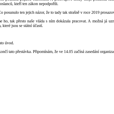
poslanců, kteří ten zákon nepodpořili.
o posunulo ten jejich názor, že to tady tak strašně v roce 2019 prosazo
me ho, tak přesto naše vláda s ním dokázala pracovat. A možná já uzná
teré jsou se státní účastí.
nto úvod.
končí tato přestávka. Připomínám, že ve 14.05 začíná zasedání organiz