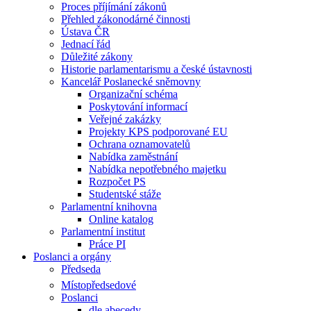
Proces příjímání zákonů
Přehled zákonodárné činnosti
Ústava ČR
Jednací řád
Důležité zákony
Historie parlamentarismu a české ústavnosti
Kancelář Poslanecké sněmovny
Organizační schéma
Poskytování informací
Veřejné zakázky
Projekty KPS podporované EU
Ochrana oznamovatelů
Nabídka zaměstnání
Nabídka nepotřebného majetku
Rozpočet PS
Studentské stáže
Parlamentní knihovna
Online katalog
Parlamentní institut
Práce PI
Poslanci a orgány
Předseda
Místopředsedové
Poslanci
dle abecedy