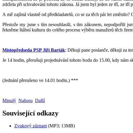
zdržela při schvalování tohoto zákona. Já jsem byl jeden ze tří, ze tří 
A mě zajímá vlastně od předkladatelů, co se za těch pár let změnilo? C
Přestože my jsme s tím nesouhlasili, s tím zákonem, nepodpořili js
řekněme štábní kulturu do celého procesu výběru manažerů těch firem, k
Místopředseda PSP Jiří Barták
: Děkuji pane poslanče, děkuji za te
Je 14 hodin, přerušuji projednávání tohoto bodu do 15.00, kdy nám s
(Jednání přerušeno ve 14.01 hodin.) ***
Minulý
Nahoru
Další
Související odkazy
Zvukový záznam
(MP3; 13MB)