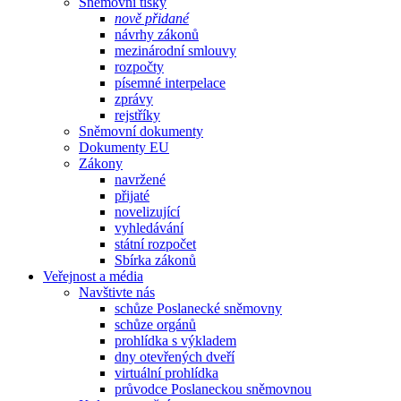
Sněmovní tisky
nově přidané
návrhy zákonů
mezinárodní smlouvy
rozpočty
písemné interpelace
zprávy
rejstříky
Sněmovní dokumenty
Dokumenty EU
Zákony
navržené
přijaté
novelizující
vyhledávání
státní rozpočet
Sbírka zákonů
Veřejnost a média
Navštivte nás
schůze Poslanecké sněmovny
schůze orgánů
prohlídka s výkladem
dny otevřených dveří
virtuální prohlídka
průvodce Poslaneckou sněmovnou