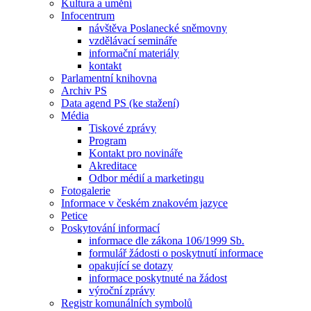
Kultura a umění
Infocentrum
návštěva Poslanecké sněmovny
vzdělávací semináře
informační materiály
kontakt
Parlamentní knihovna
Archiv PS
Data agend PS (ke stažení)
Média
Tiskové zprávy
Program
Kontakt pro novináře
Akreditace
Odbor médií a marketingu
Fotogalerie
Informace v českém znakovém jazyce
Petice
Poskytování informací
informace dle zákona 106/1999 Sb.
formulář žádosti o poskytnutí informace
opakující se dotazy
informace poskytnuté na žádost
výroční zprávy
Registr komunálních symbolů