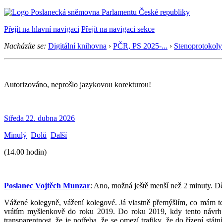
Přejít na hlavní navigaci
Přejít na navigaci sekce
Nacházíte se:
Digitální knihovna
›
PČR, PS 2025-...
›
Stenoprotokoly
Autorizováno, neprošlo jazykovou korekturou!
Středa 22. dubna 2026
Minulý
Dolů
Další
(14.00 hodin)
Poslanec Vojtěch Munzar
: Ano, možná ještě menší než 2 minuty. Dě
Vážené kolegyně, vážení kolegové. Já vlastně přemýšlím, co mám teď
vrátím myšlenkově do roku 2019. Do roku 2019, kdy tento návrh 
transparentnost, že je potřeba, že se omezí trafiky, že do řízení s