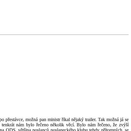
 přestávce, možná pan ministr říkal nějaký trailer. Tak možná já se
tenkrát nám bylo řečeno několik věcí. Bylo nám řečeno, že zvýší
strana ODS, většina poslanců poslaneckého klubu tehdy přítomných, se