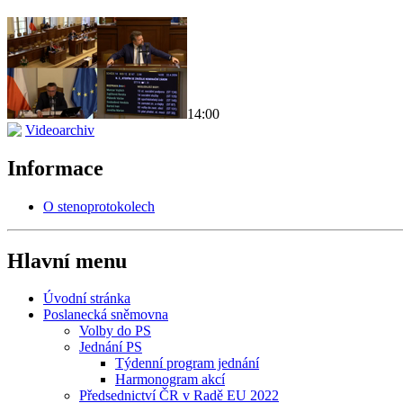
14:00
Videoarchiv
Informace
O stenoprotokolech
Hlavní menu
Úvodní stránka
Poslanecká sněmovna
Volby do PS
Jednání PS
Týdenní program jednání
Harmonogram akcí
Předsednictví ČR v Radě EU 2022