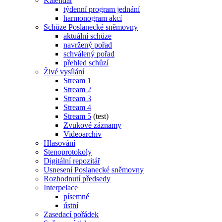
Kalendář
týdenní program jednání
harmonogram akcí
Schůze Poslanecké sněmovny
aktuální schůze
navržený pořad
schválený pořad
přehled schůzí
Živé vysílání
Stream 1
Stream 2
Stream 3
Stream 4
Stream 5
(test)
Zvukové záznamy
Videoarchiv
Hlasování
Stenoprotokoly
Digitální repozitář
Usnesení Poslanecké sněmovny
Rozhodnutí předsedy
Interpelace
písemné
ústní
Zasedací pořádek