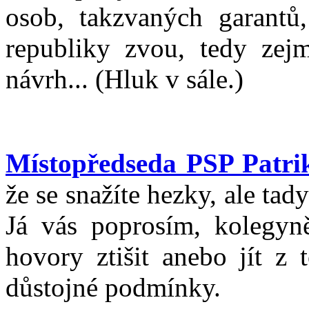
osob, takzvaných garantů
republiky zvou, tedy zej
návrh... (Hluk v sále.)
Místopředseda PSP Patri
že se snažíte hezky, ale tad
Já vás poprosím, kolegyně
hovory ztišit anebo jít z 
důstojné podmínky.