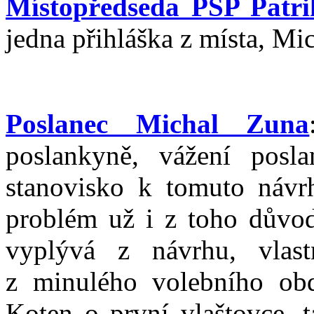
Místopředseda PSP Patr
jedna přihláška z místa, Mi
Poslanec Michal Zuna
poslankyně, vážení posl
stanovisko k tomuto náv
problém už i z toho důvod
vyplývá z návrhu, vla
z minulého volebního obd
Koten o první vlaštovce, t