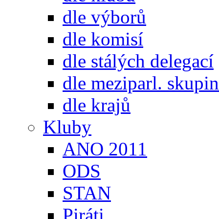
dle výborů
dle komisí
dle stálých delegací
dle meziparl. skupin
dle krajů
Kluby
ANO 2011
ODS
STAN
Piráti