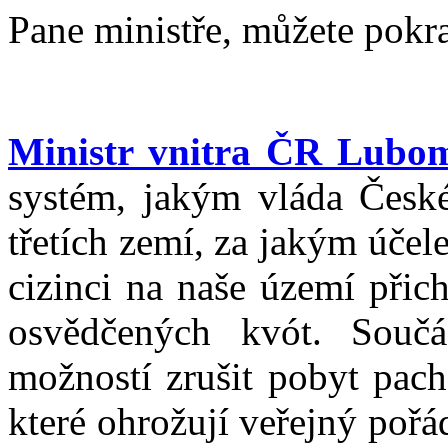
Pane ministře, můžete pokr
Ministr vnitra ČR Lubo
systém, jakým vláda České
třetích zemí, za jakým úče
cizinci na naše území přic
osvědčených kvót. Součá
možností zrušit pobyt pach
které ohrožují veřejný pořá