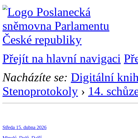
Přejít na hlavní navigaci
Př
Nacházíte se:
Digitální kni
Stenoprotokoly
›
14. schůz
Středa 15. dubna 2026
Minulý
Dolů
Další