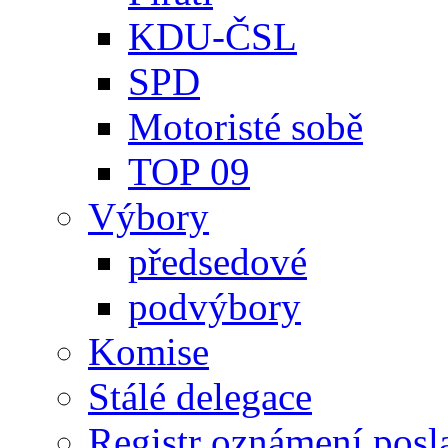
KDU-ČSL
SPD
Motoristé sobě
TOP 09
Výbory
předsedové
podvýbory
Komise
Stálé delegace
Registr oznámení posl