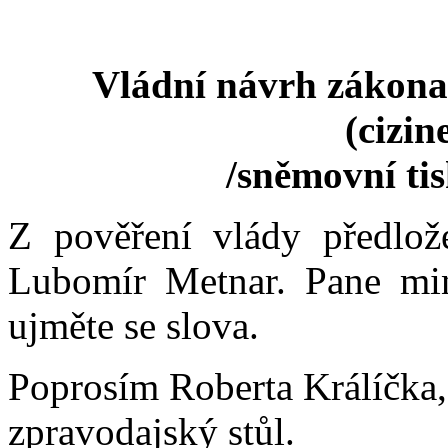
Vládní návrh zákona 
(cizin
/sněmovní ti
Z pověření vlády předlož
Lubomír Metnar. Pane min
ujměte se slova.
Poprosím Roberta Králíčka, 
zpravodajský stůl.