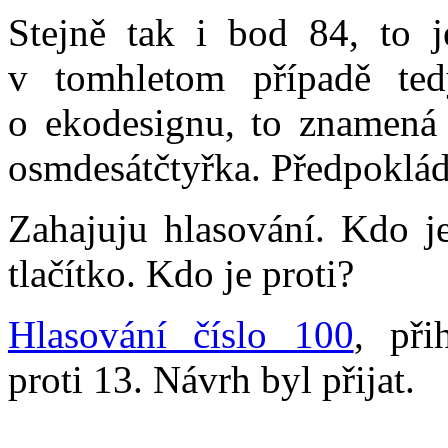
Stejně tak i bod 84, to j
v tomhletom případě te
o ekodesignu, to znamená 
osmdesátčtyřka. Předpoklá
Zahajuju hlasování. Kdo j
tlačítko. Kdo je proti?
Hlasování číslo 100
, při
proti 13. Návrh byl přijat.