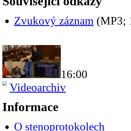
Související odkazy
Zvukový záznam
(MP3;
16:00
Videoarchiv
Informace
O stenoprotokolech