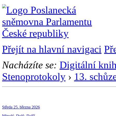
Přejít na hlavní navigaci
Př
Nacházíte se:
Digitální kni
Stenoprotokoly
›
13. schůz
Středa 25. března 2026
Minulý
Dolů
Další