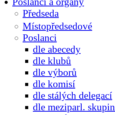
Poslanci a orgány
Předseda
Místopředsedové
Poslanci
dle abecedy
dle klubů
dle výborů
dle komisí
dle stálých delegací
dle meziparl. skupin