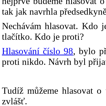
nejprve budeme hlasovat o 
tak jak navrhla předsedkyn
Nechávám hlasovat. Kdo je
tlačítko. Kdo je proti?
Hlasování číslo 98
, bylo p
proti nikdo. Návrh byl přija
Tudíž můžeme hlasovat o 
zvlášť.