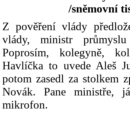
/sněmovní t
Z pověření vlády předlož
vlády, ministr průmysl
Poprosím, kolegyně, kol
Havlíčka to uvede Aleš J
potom zasedl za stolkem z
Novák. Pane ministře, 
mikrofon.