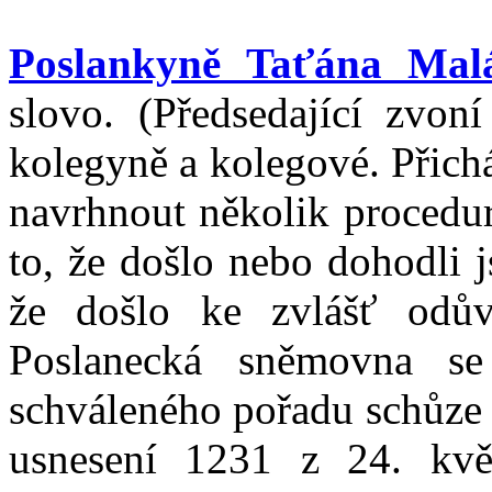
Poslankyně Taťána Mal
slovo. (Předsedající zvon
kolegyně a kolegové. Přich
navrhnout několik procedur
to, že došlo nebo dohodli 
že došlo ke zvlášť odů
Poslanecká sněmovna s
schváleného pořadu schůze 
usnesení 1231 z 24. kvě