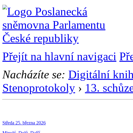
Přejít na hlavní navigaci
Př
Nacházíte se:
Digitální kni
Stenoprotokoly
›
13. schůz
Středa 25. března 2026
Minulý
Dolů
Další