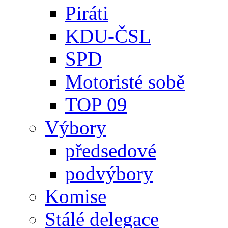
Piráti
KDU-ČSL
SPD
Motoristé sobě
TOP 09
Výbory
předsedové
podvýbory
Komise
Stálé delegace