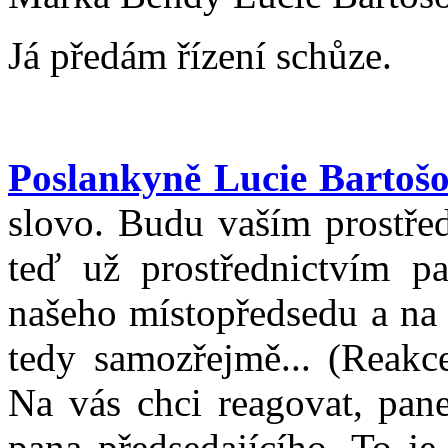
Já předám řízení schůze.
Poslankyně Lucie Bartoš
slovo. Budu vaším prostřed
teď už prostřednictvím p
našeho místopředsedu a na 
tedy samozřejmě... (Reakc
Na vás chci reagovat, pane
pana předsedajícího. To je