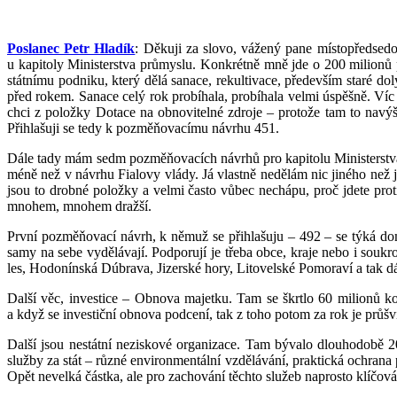
Poslanec Petr Hladík
: Děkuji za slovo, vážený pane místopředsed
u kapitoly Ministerstva průmyslu. Konkrétně mně jde o 200 milionů 
státnímu podniku, který dělá sanace, rekultivace, především staré d
před rokem. Sanace celý rok probíhala, probíhala velmi úspěšně. Víc 
chci z položky Dotace na obnovitelné zdroje – protože tam to nav
Přihlašuji se tedy k pozměňovacímu návrhu 451.
Dále tady mám sedm pozměňovacích návrhů pro kapitolu Ministerstva ži
méně než v návrhu Fialovy vlády. Já vlastně nedělám nic jiného než ja
jsou to drobné položky a velmi často vůbec nechápu, proč jdete proti 
mnohem, mnohem dražší.
První pozměňovací návrh, k němuž se přihlašuju – 492 – se týká do
samy na sebe vydělávají. Podporují je třeba obce, kraje nebo i souk
les, Hodonínská Dúbrava, Jizerské hory, Litovelské Pomoraví a tak dále
Další věc, investice – Obnova majetku. Tam se škrtlo 60 milionů k
a když se investiční obnova podcení, tak z toho potom za rok je průšv
Další jsou nestátní neziskové organizace. Tam bývalo dlouhodobě 20
služby za stát – různé environmentální vzdělávání, praktická ochrana 
Opět nevelká částka, ale pro zachování těchto služeb naprosto klíčová