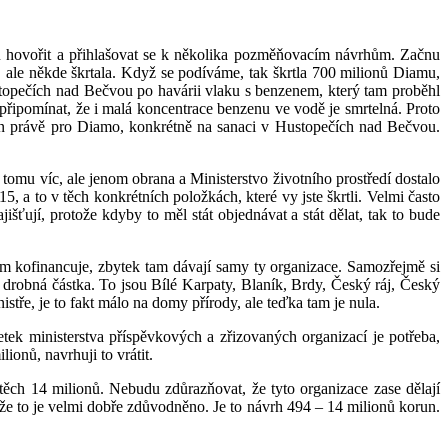
u hovořit a přihlašovat se k několika pozměňovacím návrhům. Začnu
 ale někde škrtala. Když se podíváme, tak škrtla 700 milionů Diamu,
ustopečích nad Bečvou po havárii vlaku s benzenem, který tam proběhl
 připomínat, že i malá koncentrace benzenu ve vodě je smrtelná. Proto
un právě pro Diamo, konkrétně na sanaci v Hustopečích nad Bečvou.
tomu víc, ale jenom obrana a Ministerstvo životního prostředí dostalo
, a to v těch konkrétních položkách, které vy jste škrtli. Velmi často
išťují, protože kdyby to měl stát objednávat a stát dělat, tak to bude
m kofinancuje, zbytek tam dávají samy ty organizace. Samozřejmě si
 drobná částka. To jsou Bílé Karpaty, Blaník, Brdy, Český ráj, Český
stře, je to fakt málo na domy přírody, ale teďka tam je nula.
ek ministerstva příspěvkových a zřizovaných organizací je potřeba,
ionů, navrhuji to vrátit.
těch 14 milionů. Nebudu zdůrazňovat, že tyto organizace zase dělají
, že to je velmi dobře zdůvodněno. Je to návrh 494 – 14 milionů korun.