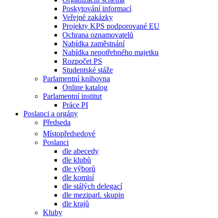
Poskytování informací
Veřejné zakázky
Projekty KPS podporované EU
Ochrana oznamovatelů
Nabídka zaměstnání
Nabídka nepotřebného majetku
Rozpočet PS
Studentské stáže
Parlamentní knihovna
Online katalog
Parlamentní institut
Práce PI
Poslanci a orgány
Předseda
Místopředsedové
Poslanci
dle abecedy
dle klubů
dle výborů
dle komisí
dle stálých delegací
dle meziparl. skupin
dle krajů
Kluby