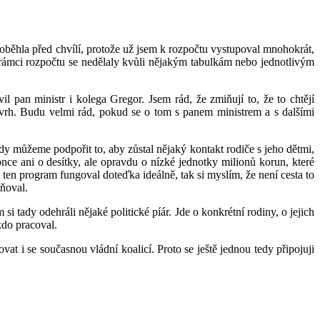
roběhla před chvílí, protože už jsem k rozpočtu vystupoval mnohokrát,
v rámci rozpočtu se nedělaly kvůli nějakým tabulkám nebo jednotlivým
l pan ministr i kolega Gregor. Jsem rád, že zmiňují to, že to chtějí
ávrh. Budu velmi rád, pokud se o tom s panem ministrem a s dalšími
kdy můžeme podpořit to, aby zůstal nějaký kontakt rodiče s jeho dětmi,
nce ani o desítky, ale opravdu o nízké jednotky milionů korun, které
en program fungoval doteďka ideálně, tak si myslím, že není cesta to
iňoval.
 tady odehráli nějaké politické píár. Jde o konkrétní rodiny, o jejich
kdo pracoval.
at i se současnou vládní koalicí. Proto se ještě jednou tedy připojuji