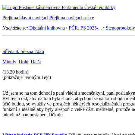
Přejít na hlavní navigaci
Přejít na navigaci sekce
Nacházíte se:
Digitální knihovna
›
PČR, PS 2025-...
›
Stenoprotokoly
Středa 4. března 2026
Minulý
Dolů
Další
(13.20 hodin)
(pokračuje Jeroným Tejc)
Už jsem se na tom dohodl s paní vládní zmocněnkyní, paní poslankyn
Byl bych rád, aby na tom byla shoda, abychom se na tom shodli ideáln
účtě budou, se využily ve prospěch některých resocializačních prog
funkční a ideálně aby byly alespoň z velké části měřitelné, protože n
mluvil už pan poslanec. Děkuju.