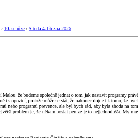
›
10. schůze
›
Středa 4. března 2026
í Malou, že budeme společně jednat o tom, jak nastavit programy právě
ě i s opozicí, protože může se stát, že nakonec dojde i k tomu, že bych
ramů nebo programů prevence, ale byl bych rád, aby byla shoda na tom
ejvětší problém je, že někam poslat peníze je to nejjednodušší. My musí