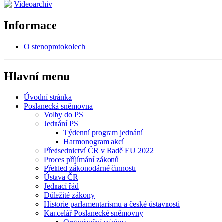
Videoarchiv
Informace
O stenoprotokolech
Hlavní menu
Úvodní stránka
Poslanecká sněmovna
Volby do PS
Jednání PS
Týdenní program jednání
Harmonogram akcí
Předsednictví ČR v Radě EU 2022
Proces příjímání zákonů
Přehled zákonodárné činnosti
Ústava ČR
Jednací řád
Důležité zákony
Historie parlamentarismu a české ústavnosti
Kancelář Poslanecké sněmovny
Organizační schéma