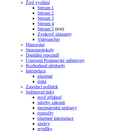
Živé vysílání
Stream 1
Stream 2
Stream 3
Stream 4
Stream 5
(test)
Zvukové záznamy
Videoarchiv
Hlasování
Stenoprotokoly
Digitální repozitář
Usnesení Poslanecké sněmovny
Rozhodnutí předsedy
Interpelace
písemné
ústní
Zasedací pořádek
Sněmovní tisky
nově přidané
návrhy zákonů
mezinárodní smlouvy
rozpočty
písemné interpelace
zprávy
rejstříky