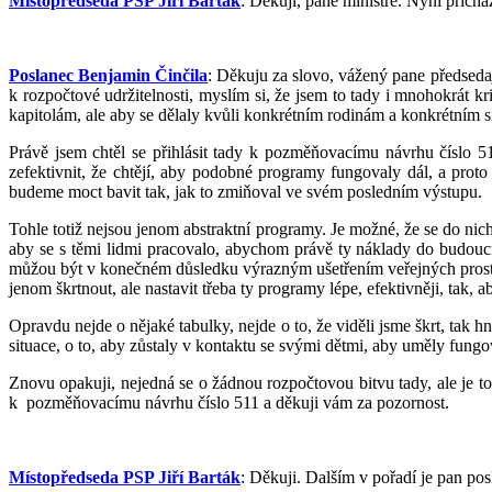
Místopředseda PSP Jiří Barták
: Děkuji, pane ministře. Nyní přich
Poslanec Benjamin Činčila
: Děkuju za slovo, vážený pane předsedaj
k rozpočtové udržitelnosti, myslím si, že jsem to tady i mnohokrát 
kapitolám, ale aby se dělaly kvůli konkrétním rodinám a konkrétním s
Právě jsem chtěl se přihlásit tady k pozměňovacímu návrhu číslo 511
zefektivnit, že chtějí, aby podobné programy fungovaly dál, a pro
budeme moct bavit tak, jak to zmiňoval ve svém posledním výstupu.
Tohle totiž nejsou jenom abstraktní programy. Je možné, že se do nich
aby se s těmi lidmi pracovalo, abychom právě ty náklady do budoucna
můžou být v konečném důsledku výrazným ušetřením veřejných prostřed
jenom škrtnout, ale nastavit třeba ty programy lépe, efektivněji, tak
Opravdu nejde o nějaké tabulky, nejde o to, že viděli jsme škrt, tak 
situace, o to, aby zůstaly v kontaktu se svými dětmi, aby uměly fungo
Znovu opakuji, nejedná se o žádnou rozpočtovou bitvu tady, ale je to 
k pozměňovacímu návrhu číslo 511 a děkuji vám za pozornost.
Místopředseda PSP Jiří Barták
: Děkuji. Dalším v pořadí je pan pos