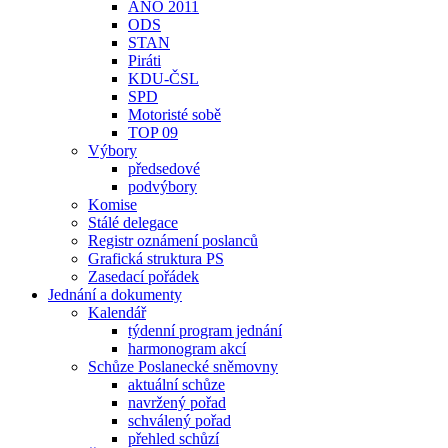
ANO 2011
ODS
STAN
Piráti
KDU-ČSL
SPD
Motoristé sobě
TOP 09
Výbory
předsedové
podvýbory
Komise
Stálé delegace
Registr oznámení poslanců
Grafická struktura PS
Zasedací pořádek
Jednání a dokumenty
Kalendář
týdenní program jednání
harmonogram akcí
Schůze Poslanecké sněmovny
aktuální schůze
navržený pořad
schválený pořad
přehled schůzí