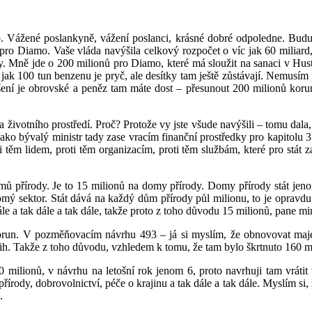
o. Vážené poslankyně, vážení poslanci, krásné dobré odpoledne. Bud
pro Diamo. Vaše vláda navýšila celkový rozpočet o víc jak 60 miliard,
oly. Mně jde o 200 milionů pro Diamo, které má sloužit na sanaci v H
jak 100 tun benzenu je pryč, ale desítky tam ještě zůstávají. Nemusím
ýšení je obrovské a peněz tam máte dost – přesunout 200 milionů kor
votního prostředí. Proč? Protože vy jste všude navýšili – tomu dala, 
ko bývalý ministr tady zase vracím finanční prostředky pro kapitolu 315
těm lidem, proti těm organizacím, proti těm službám, které pro stát zaj
mů přírody. Je to 15 milionů na domy přírody. Domy přírody stát jeno
romý sektor. Stát dává na každý dům přírody půl milionu, to je opravdu
 a tak dále a tak dále, takže proto z toho důvodu 15 milionů, pane mini
orun. V pozměňovacím návrhu 493 – já si myslím, že obnovovat majet
ih. Takže z toho důvodu, vzhledem k tomu, že tam bylo škrtnuto 160 mil
 milionů, v návrhu na letošní rok jenom 6, proto navrhuji tam vrátit 
přírody, dobrovolnictví, péče o krajinu a tak dále a tak dále. Myslím si
.