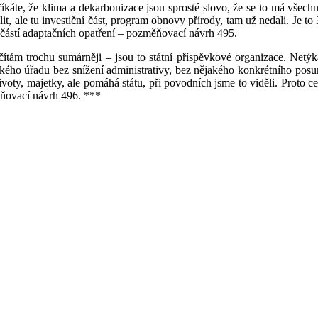
áte, že klima a dekarbonizace jsou sprosté slovo, že se to má všechno
lit, ale tu investiční část, program obnovy přírody, tam už nedali. Je 
h částí adaptačních opatření – pozměňovací návrh 495.
ítám trochu sumárněji – jsou to státní příspěvkové organizace. Netýk
ho úřadu bez snížení administrativy, bez nějakého konkrétního posunu
voty, majetky, ale pomáhá státu, při povodních jsme to viděli. Proto ce
ňovací návrh 496. ***