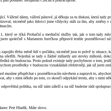
ází pan poslanec Benjamin Činčila a pokračujeme.
ící. Vážené dámy, vážení pánové, já děkuju za tu diskusi, která tady p
kritizoval, nicméně jako lidovci jsme vždycky stáli za tím, aby změny 
ituacím.
, který se týká Probační a mediační služby tak, jak o tom tady mluvi
to jsem společně s Marianem Jurečkou připravil tenhle pozměňovací n
 zapojilo třeba méně lidí v počátku, nicméně jsou to právě ty situace, 
 ušetřili. Nejedná se tady o žádné miliardy ani stovky milionů, doko
ků do budoucna. Proto pokud existuje tady pochybnost o tom, jestli t
, abychom prostředky v budoucnu vynakládali efektivněji, jak už jsem zm
hned musíme přispěchat s pozměňovacím návrhem a napravit to, abychom si
vat, aby s nimi někdo po tom, co skončí odpykání trestu, aby s nimi ně
odpovědná politika, na níž nám záleží a na níž budeme rádi spolupracov
lanec Petr Hladík. Máte slovo.