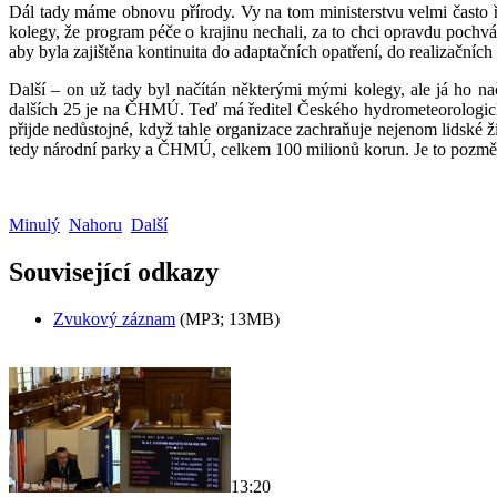
Dál tady máme obnovu přírody. Vy na tom ministerstvu velmi často řík
kolegy, že program péče o krajinu nechali, za to chci opravdu pochvá
aby byla zajištěna kontinuita do adaptačních opatření, do realizačníc
Další – on už tady byl načítán některými mými kolegy, ale já ho nač
dalších 25 je na ČHMÚ. Teď má ředitel Českého hydrometeorologické
přijde nedůstojné, když tahle organizace zachraňuje nejenom lidské ži
tedy národní parky a ČHMÚ, celkem 100 milionů korun. Je to pozmě
Minulý
Nahoru
Další
Související odkazy
Zvukový záznam
(MP3; 13MB)
13:20