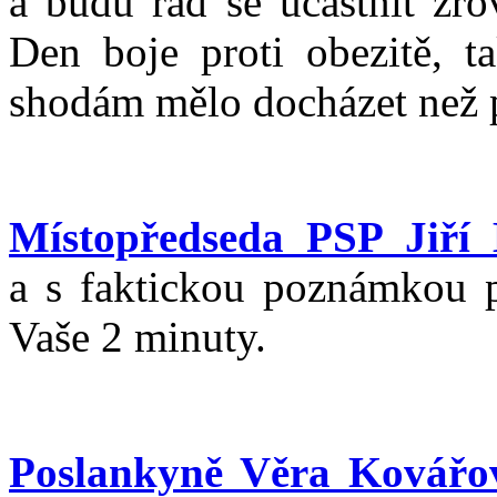
a budu rád se účastnit zro
Den boje proti obezitě, 
shodám mělo docházet než 
Místopředseda PSP Jiří 
a s faktickou poznámkou 
Vaše 2 minuty.
Poslankyně Věra Kovářo