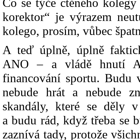
Co se týče ctěného kolegy 
korektor“ je výrazem neutu
kolego, prosím, vůbec špatn
A teď úplně, úplně faktic
ANO – a vládě hnutí 
financování sportu. Budu 
nebude hrát a nebude zní
skandály, které se děly 
a budu rád, když třeba se b
zaznívá tady, protože všic