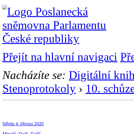
Přejít na hlavní navigaci
Př
Nacházíte se:
Digitální kni
Stenoprotokoly
›
10. schůz
Středa 4. března 2026
Minulý
Dolů
Další