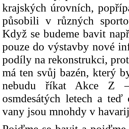
krajských úrovních, popříp
působili v různých sporto
Když se budeme bavit napří
pouze do výstavby nové infr
podíly na rekonstrukci, pr
má ten svůj bazén, který b
nebudu říkat Akce Z –
osmdesátých letech a teď 
vany jsou mnohdy v havarij
Pojďme se bavit a pojďme z