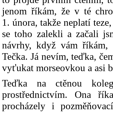
jenom říkám, že v té chro
1. února, takže neplatí teze
se toho zalekli a začali 
návrhy, když vám říkám, ž
Tečka. Já nevím, teďka, če
vyťukat morseovkou a asi by
Teďka na ctěnou kole
prostřednictvím. Ona ří
procházely i pozměňovac