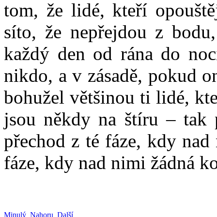
tom, že lidé, kteří opoušt
síto, že nepřejdou z bodu
každý den od rána do noci
nikdo, a v zásadě, pokud on
bohužel většinou ti lidé, kt
jsou někdy na štíru – tak 
přechod z té fáze, kdy nad 
fáze, kdy nad nimi žádná ko
Minulý
Nahoru
Další