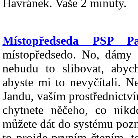
Havránek. Vaše 2 minuty.
Místopředseda PSP Pa
místopředsedo. No, dámy a
nebudu to slibovat, abyc
abyste mi to nevyčítali. N
Jandu, vaším prostřednictv
chytnete něčeho, co nikdo
můžete dát do systému poz
to projde prvním čtením, t