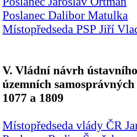
Poslanec Jaroslav Ortman
Poslanec Dalibor Matulka
Místopředseda PSP Jiří Vla
V. Vládní návrh ústavního
územních samosprávných c
1077 a 1809
Místopředseda vlády ČR Ja