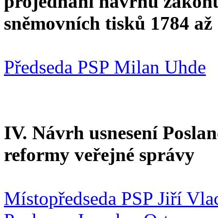
projednání návrhů zákonů
sněmovních tisků 1784 až 
Předseda PSP Milan Uhde
IV. Návrh usnesení Posla
reformy veřejné správy
Místopředseda PSP Jiří Vla