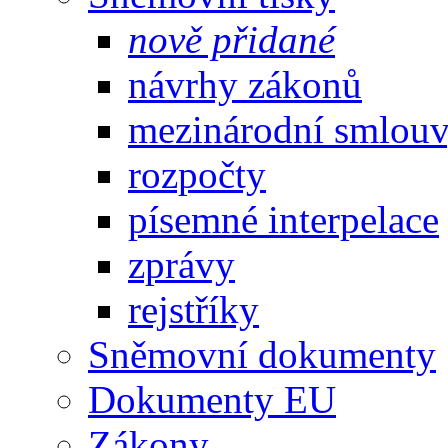
nově přidané
návrhy zákonů
mezinárodní smlou
rozpočty
písemné interpelace
zprávy
rejstříky
Sněmovní dokumenty
Dokumenty EU
Zákony