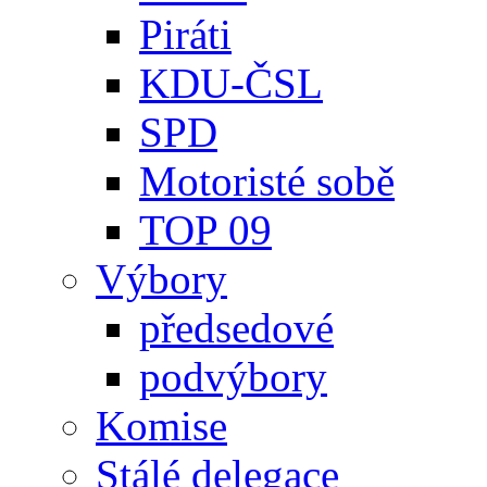
Piráti
KDU-ČSL
SPD
Motoristé sobě
TOP 09
Výbory
předsedové
podvýbory
Komise
Stálé delegace