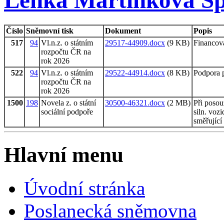
Lenka Martínková Šp
Číslo
Sněmovní tisk
Dokument
Popis
517
94
Vl.n.z. o státním
29517-44909.docx
(9 KB)
Financová
rozpočtu ČR na
rok 2026
522
94
Vl.n.z. o státním
29522-44914.docx
(8 KB)
Podpora p
rozpočtu ČR na
rok 2026
1500
198
Novela z. o státní
30500-46321.docx
(2 MB)
Při posou
sociální podpoře
siln. voz
směřující
Hlavní menu
Úvodní stránka
Poslanecká sněmovna