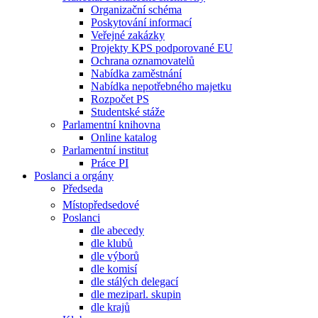
Organizační schéma
Poskytování informací
Veřejné zakázky
Projekty KPS podporované EU
Ochrana oznamovatelů
Nabídka zaměstnání
Nabídka nepotřebného majetku
Rozpočet PS
Studentské stáže
Parlamentní knihovna
Online katalog
Parlamentní institut
Práce PI
Poslanci a orgány
Předseda
Místopředsedové
Poslanci
dle abecedy
dle klubů
dle výborů
dle komisí
dle stálých delegací
dle meziparl. skupin
dle krajů