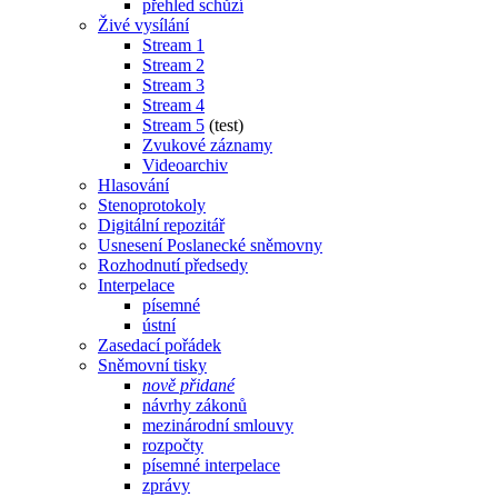
přehled schůzí
Živé vysílání
Stream 1
Stream 2
Stream 3
Stream 4
Stream 5
(test)
Zvukové záznamy
Videoarchiv
Hlasování
Stenoprotokoly
Digitální repozitář
Usnesení Poslanecké sněmovny
Rozhodnutí předsedy
Interpelace
písemné
ústní
Zasedací pořádek
Sněmovní tisky
nově přidané
návrhy zákonů
mezinárodní smlouvy
rozpočty
písemné interpelace
zprávy