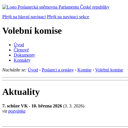
Přejít na hlavní navigaci
Přejít na navigaci sekce
Volební komise
Úvod
Členové
Dokumenty
Kontakty
Nacházíte se:
Úvod
›
Poslanci a orgány
›
Komise
›
Volební komise
Aktuality
7. schůze VK - 10. března 2026
(3. 3. 2026)
viz
pozvánka