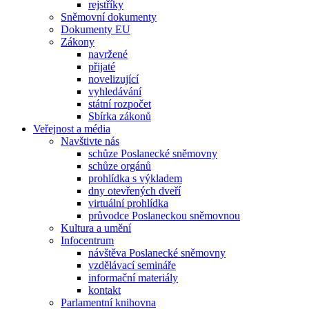
rejstříky
Sněmovní dokumenty
Dokumenty EU
Zákony
navržené
přijaté
novelizující
vyhledávání
státní rozpočet
Sbírka zákonů
Veřejnost a média
Navštivte nás
schůze Poslanecké sněmovny
schůze orgánů
prohlídka s výkladem
dny otevřených dveří
virtuální prohlídka
průvodce Poslaneckou sněmovnou
Kultura a umění
Infocentrum
návštěva Poslanecké sněmovny
vzdělávací semináře
informační materiály
kontakt
Parlamentní knihovna