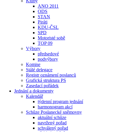
Kluby
ANO 2011
ODS
STAN
Piráti
KDU-ČSL
SPD
Motoristé sobě
TOP 09
Výbory
předsedové
podvýbory
Komise
Stálé delegace
Registr oznámení poslanců
Grafická struktura PS
Zasedací pořádek
Jednání a dokumenty
Kalendář
týdenní program jednání
harmonogram akcí
Schůze Poslanecké sněmovny
aktuální schůze
navržený pořad
schválený pořad