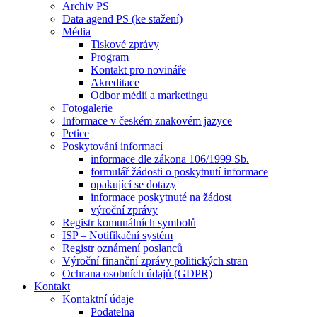
Archiv PS
Data agend PS (ke stažení)
Média
Tiskové zprávy
Program
Kontakt pro novináře
Akreditace
Odbor médií a marketingu
Fotogalerie
Informace v českém znakovém jazyce
Petice
Poskytování informací
informace dle zákona 106/1999 Sb.
formulář žádosti o poskytnutí informace
opakující se dotazy
informace poskytnuté na žádost
výroční zprávy
Registr komunálních symbolů
ISP – Notifikační systém
Registr oznámení poslanců
Výroční finanční zprávy politických stran
Ochrana osobních údajů (GDPR)
Kontakt
Kontaktní údaje
Podatelna