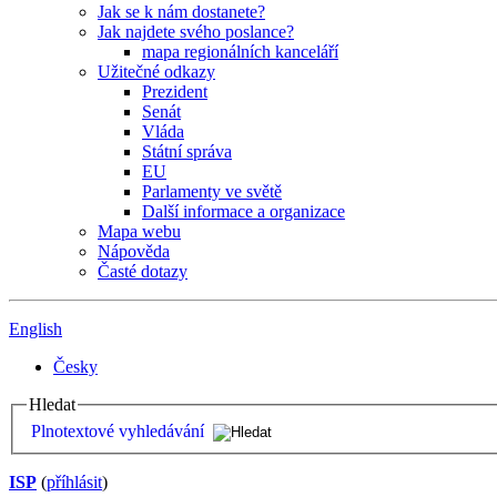
Jak se k nám dostanete?
Jak najdete svého poslance?
mapa regionálních kanceláří
Užitečné odkazy
Prezident
Senát
Vláda
Státní správa
EU
Parlamenty ve světě
Další informace a organizace
Mapa webu
Nápověda
Časté dotazy
English
Česky
Hledat
Plnotextové vyhledávání
ISP
(
příhlásit
)