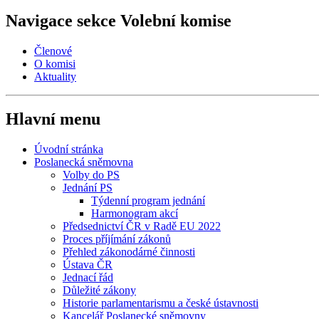
Navigace sekce
Volební komise
Členové
O komisi
Aktuality
Hlavní menu
Úvodní stránka
Poslanecká sněmovna
Volby do PS
Jednání PS
Týdenní program jednání
Harmonogram akcí
Předsednictví ČR v Radě EU 2022
Proces příjímání zákonů
Přehled zákonodárné činnosti
Ústava ČR
Jednací řád
Důležité zákony
Historie parlamentarismu a české ústavnosti
Kancelář Poslanecké sněmovny