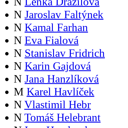
N
Lenka Dražilová
N
Jaroslav Faltýnek
N
Kamal Farhan
N
Eva Fialová
N
Stanislav Fridrich
N
Karin Gajdová
N
Jana Hanzlíková
M
Karel Havlíček
N
Vlastimil Hebr
N
Tomáš Helebrant