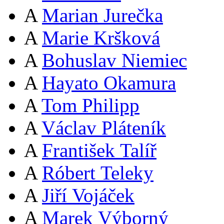
A
Marian Jurečka
A
Marie Kršková
A
Bohuslav Niemiec
A
Hayato Okamura
A
Tom Philipp
A
Václav Pláteník
A
František Talíř
A
Róbert Teleky
A
Jiří Vojáček
A
Marek Výborný