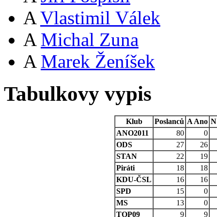
A
Vlastimil Válek
A
Michal Zuna
A
Marek Ženíšek
Tabulkovy vypis
Klub
Poslanců
A
Ano
N
ANO2011
80
0
ODS
27
26
STAN
22
19
Piráti
18
18
KDU-ČSL
16
16
SPD
15
0
MS
13
0
TOP09
9
9