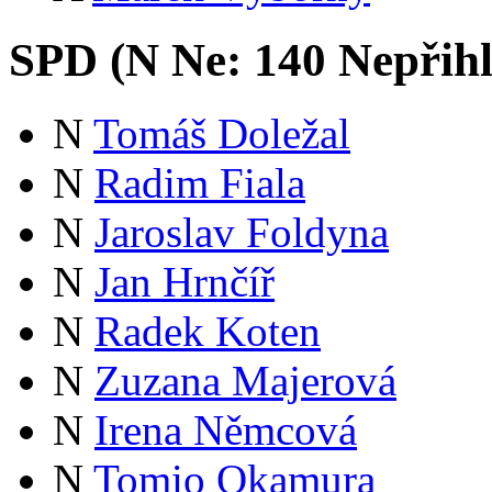
SPD (
N
Ne:
14
0
Nepřih
N
Tomáš Doležal
N
Radim Fiala
N
Jaroslav Foldyna
N
Jan Hrnčíř
N
Radek Koten
N
Zuzana Majerová
N
Irena Němcová
N
Tomio Okamura