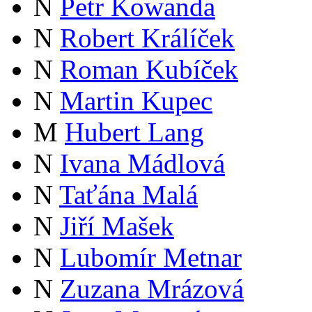
N
Petr Kowanda
N
Robert Králíček
N
Roman Kubíček
N
Martin Kupec
M
Hubert Lang
N
Ivana Mádlová
N
Taťána Malá
N
Jiří Mašek
N
Lubomír Metnar
N
Zuzana Mrázová