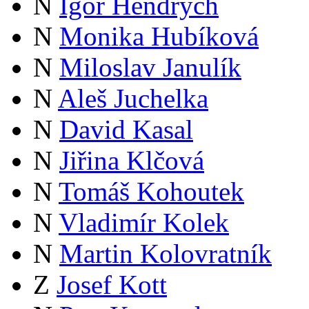
N
Igor Hendrych
N
Monika Hubíková
N
Miloslav Janulík
N
Aleš Juchelka
N
David Kasal
N
Jiřina Klčová
N
Tomáš Kohoutek
N
Vladimír Kolek
N
Martin Kolovratník
Z
Josef Kott