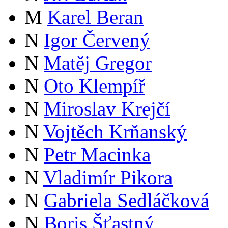
M
Karel Beran
N
Igor Červený
N
Matěj Gregor
N
Oto Klempíř
N
Miroslav Krejčí
N
Vojtěch Krňanský
N
Petr Macinka
N
Vladimír Pikora
N
Gabriela Sedláčková
N
Boris Šťastný