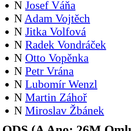
N
Josef Váňa
N
Adam Vojtěch
N
Jitka Volfová
N
Radek Vondráček
N
Otto Vopěnka
N
Petr Vrána
N
Lubomír Wenzl
N
Martin Záhoř
N
Miroslav Žbánek
ODS (
A
Ano:
26
M
Oml