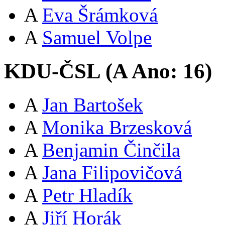
A
Eva Šrámková
A
Samuel Volpe
KDU-ČSL (
A
Ano:
16
)
A
Jan Bartošek
A
Monika Brzesková
A
Benjamin Činčila
A
Jana Filipovičová
A
Petr Hladík
A
Jiří Horák