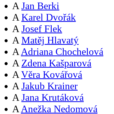
A
Jan Berki
A
Karel Dvořák
A
Josef Flek
A
Matěj Hlavatý
A
Adriana Chochelová
A
Zdena Kašparová
A
Věra Kovářová
A
Jakub Krainer
A
Jana Krutáková
A
Anežka Nedomová