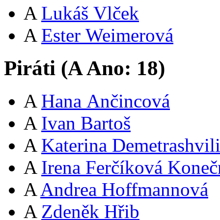
A
Lukáš Vlček
A
Ester Weimerová
Piráti (
A
Ano:
18
)
A
Hana Ančincová
A
Ivan Bartoš
A
Katerina Demetrashvil
A
Irena Ferčíková Koneč
A
Andrea Hoffmannová
A
Zdeněk Hřib