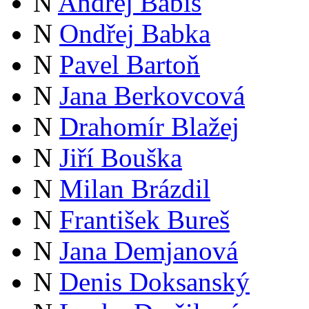
N
Andrej Babiš
N
Ondřej Babka
N
Pavel Bartoň
N
Jana Berkovcová
N
Drahomír Blažej
N
Jiří Bouška
N
Milan Brázdil
N
František Bureš
N
Jana Demjanová
N
Denis Doksanský