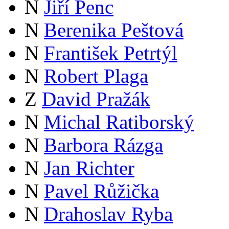
N
Jiří Penc
N
Berenika Peštová
N
František Petrtýl
N
Robert Plaga
Z
David Pražák
N
Michal Ratiborský
N
Barbora Rázga
N
Jan Richter
N
Pavel Růžička
N
Drahoslav Ryba