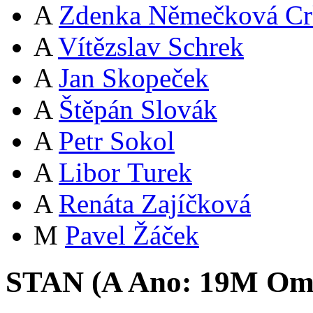
A
Zdenka Němečková Cr
A
Vítězslav Schrek
A
Jan Skopeček
A
Štěpán Slovák
A
Petr Sokol
A
Libor Turek
A
Renáta Zajíčková
M
Pavel Žáček
STAN (
A
Ano:
19
M
Oml