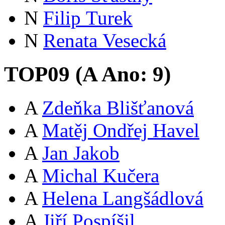
N
Filip Turek
N
Renata Vesecká
TOP09 (
A
Ano:
9
)
A
Zdeňka Blišťanová
A
Matěj Ondřej Havel
A
Jan Jakob
A
Michal Kučera
A
Helena Langšádlová
A
Jiří Pospíšil