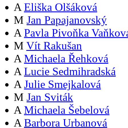
A
Eliška Olšáková
M
Jan Papajanovský
A
Pavla Pivoňka Vaňkov
M
Vít Rakušan
A
Michaela Řehková
A
Lucie Sedmihradská
A
Julie Smejkalová
M
Jan Sviták
A
Michaela Šebelová
A
Barbora Urbanová