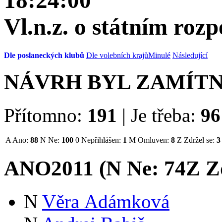
18:24:00
Vl.n.z. o státním roz
Dle poslaneckých klubů
Dle volebních krajů
Minulé
Následující
NÁVRH BYL ZAMÍT
Přítomno:
191
|
Je třeba:
96
A
Ano:
88
N
Ne:
100
0
Nepřihlášen:
1
M
Omluven:
8
Z
Zdržel se:
3
ANO2011 (
N
Ne:
74
Z
Zd
N
Věra Adámková