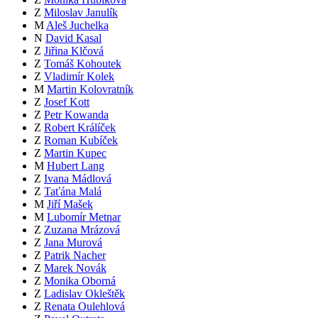
Z
Miloslav Janulík
M
Aleš Juchelka
N
David Kasal
Z
Jiřina Klčová
Z
Tomáš Kohoutek
Z
Vladimír Kolek
M
Martin Kolovratník
Z
Josef Kott
Z
Petr Kowanda
Z
Robert Králíček
Z
Roman Kubíček
Z
Martin Kupec
M
Hubert Lang
Z
Ivana Mádlová
Z
Taťána Malá
M
Jiří Mašek
M
Lubomír Metnar
Z
Zuzana Mrázová
Z
Jana Murová
Z
Patrik Nacher
Z
Marek Novák
Z
Monika Oborná
Z
Ladislav Okleštěk
Z
Renata Oulehlová