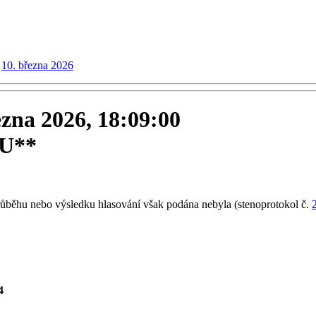
10. března 2026
ezna 2026, 18:09:00
EU**
růběhu nebo výsledku hlasování však podána nebyla (stenoprotokol č.
4