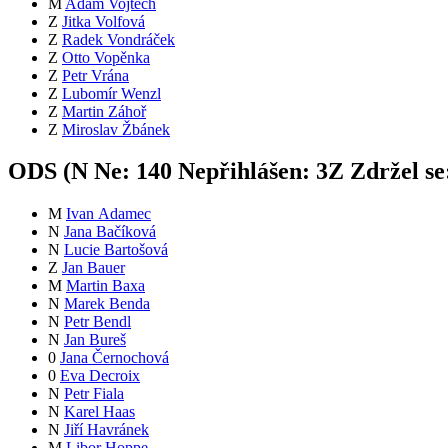
M
Adam Vojtěch
Z
Jitka Volfová
Z
Radek Vondráček
Z
Otto Vopěnka
Z
Petr Vrána
Z
Lubomír Wenzl
Z
Martin Záhoř
Z
Miroslav Žbánek
ODS (
N
Ne:
14
0
Nepřihlášen:
3
Z
Zdržel se
M
Ivan Adamec
N
Jana Bačíková
N
Lucie Bartošová
Z
Jan Bauer
M
Martin Baxa
N
Marek Benda
N
Petr Bendl
N
Jan Bureš
0
Jana Černochová
0
Eva Decroix
N
Petr Fiala
N
Karel Haas
N
Jiří Havránek
M
Libor Hoppe