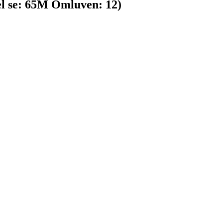
l se:
65
M
Omluven:
12
)