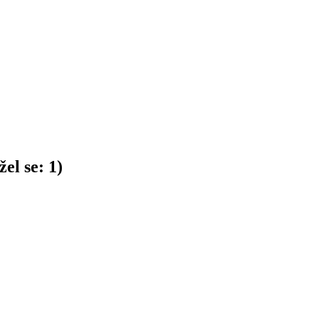
el se:
1
)