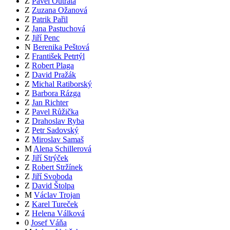
Z
Pavel Outrata
Z
Zuzana Ožanová
Z
Patrik Pařil
Z
Jana Pastuchová
Z
Jiří Penc
N
Berenika Peštová
Z
František Petrtýl
Z
Robert Plaga
Z
David Pražák
Z
Michal Ratiborský
Z
Barbora Rázga
Z
Jan Richter
Z
Pavel Růžička
Z
Drahoslav Ryba
Z
Petr Sadovský
Z
Miroslav Samaš
M
Alena Schillerová
Z
Jiří Strýček
Z
Robert Stržínek
Z
Jiří Svoboda
Z
David Štolpa
M
Václav Trojan
Z
Karel Tureček
Z
Helena Válková
0
Josef Váňa