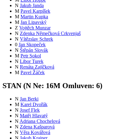
N
Jakub Janda
M
Pavel Karpíšek
M
Martin Kupka
M
Jan Lipavský
Z
Vojtěch Munzar
N
Zdenka Němečková Crkvenjaš
N
Vítězslav Schrek
0
Jan Skopeček
N
Štěpán Slovák
M
Petr Sokol
N
Libor Turek
N
Renáta Zajíčková
M
Pavel Žáček
STAN (
N
Ne:
16
M
Omluven:
6
)
N
Jan Berki
M
Karel Dvořák
N
Josef Flek
N
Matěj Hlavatý
N
Adriana Chochelová
N
Zdena Kašparová
N
Věra Kovářová
N
Jakub Krainer