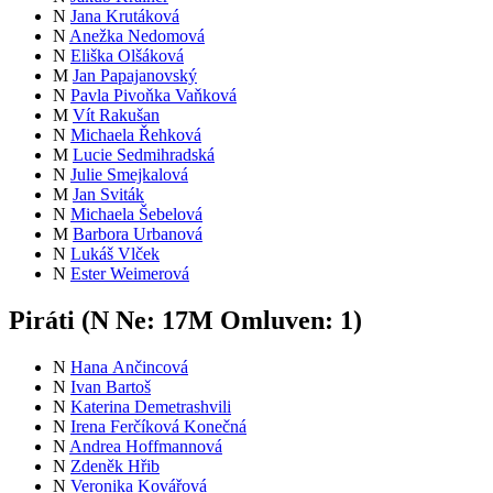
N
Jana Krutáková
N
Anežka Nedomová
N
Eliška Olšáková
M
Jan Papajanovský
N
Pavla Pivoňka Vaňková
M
Vít Rakušan
N
Michaela Řehková
M
Lucie Sedmihradská
N
Julie Smejkalová
M
Jan Sviták
N
Michaela Šebelová
M
Barbora Urbanová
N
Lukáš Vlček
N
Ester Weimerová
Piráti (
N
Ne:
17
M
Omluven:
1
)
N
Hana Ančincová
N
Ivan Bartoš
N
Katerina Demetrashvili
N
Irena Ferčíková Konečná
N
Andrea Hoffmannová
N
Zdeněk Hřib
N
Veronika Kovářová