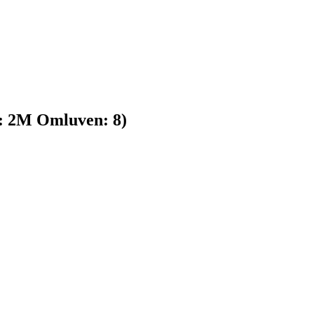
:
2
M
Omluven:
8
)