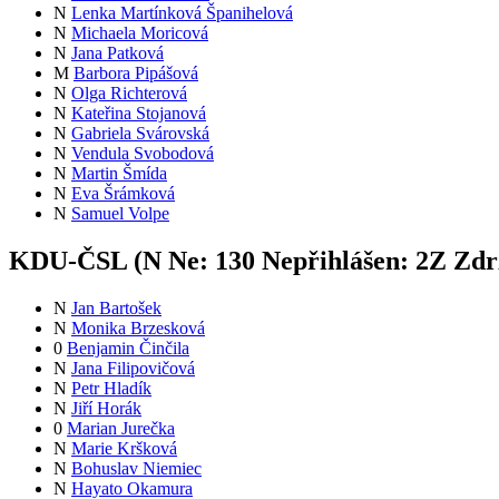
N
Lenka Martínková Španihelová
N
Michaela Moricová
N
Jana Patková
M
Barbora Pipášová
N
Olga Richterová
N
Kateřina Stojanová
N
Gabriela Svárovská
N
Vendula Svobodová
N
Martin Šmída
N
Eva Šrámková
N
Samuel Volpe
KDU-ČSL (
N
Ne:
13
0
Nepřihlášen:
2
Z
Zdrž
N
Jan Bartošek
N
Monika Brzesková
0
Benjamin Činčila
N
Jana Filipovičová
N
Petr Hladík
N
Jiří Horák
0
Marian Jurečka
N
Marie Kršková
N
Bohuslav Niemiec
N
Hayato Okamura