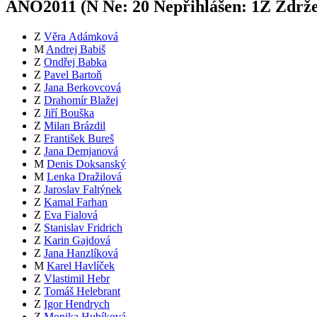
ANO2011 (
N
Ne:
2
0
Nepřihlášen:
1
Z
Zdrže
Z
Věra Adámková
M
Andrej Babiš
Z
Ondřej Babka
Z
Pavel Bartoň
Z
Jana Berkovcová
Z
Drahomír Blažej
Z
Jiří Bouška
Z
Milan Brázdil
Z
František Bureš
Z
Jana Demjanová
M
Denis Doksanský
M
Lenka Dražilová
Z
Jaroslav Faltýnek
Z
Kamal Farhan
Z
Eva Fialová
Z
Stanislav Fridrich
Z
Karin Gajdová
Z
Jana Hanzlíková
M
Karel Havlíček
Z
Vlastimil Hebr
Z
Tomáš Helebrant
Z
Igor Hendrych
Z
Monika Hubíková