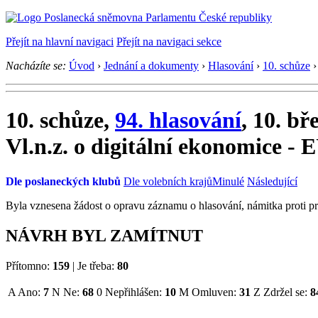
Přejít na hlavní navigaci
Přejít na navigaci sekce
Nacházíte se:
Úvod
›
Jednání a dokumenty
›
Hlasování
›
10. schůze
›
10. schůze,
94. hlasování
, 10. bř
Vl.n.z. o digitální ekonomice - 
Dle poslaneckých klubů
Dle volebních krajů
Minulé
Následující
Byla vznesena žádost o opravu záznamu o hlasování, námitka proti p
NÁVRH BYL ZAMÍTNUT
Přítomno:
159
|
Je třeba:
80
A
Ano:
7
N
Ne:
68
0
Nepřihlášen:
10
M
Omluven:
31
Z
Zdržel se:
8