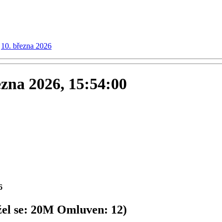
10. března 2026
ezna 2026, 15:54:00
6
el se:
20
M
Omluven:
12
)