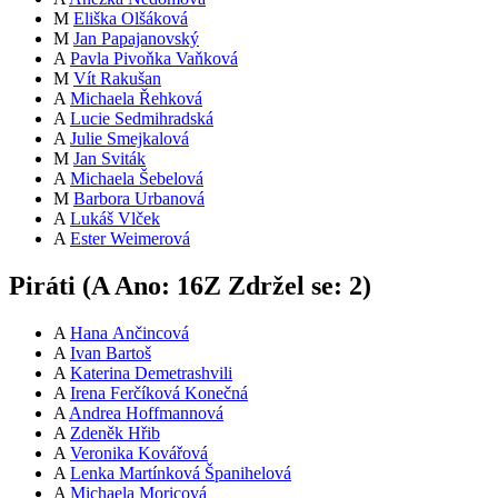
M
Eliška Olšáková
M
Jan Papajanovský
A
Pavla Pivoňka Vaňková
M
Vít Rakušan
A
Michaela Řehková
A
Lucie Sedmihradská
A
Julie Smejkalová
M
Jan Sviták
A
Michaela Šebelová
M
Barbora Urbanová
A
Lukáš Vlček
A
Ester Weimerová
Piráti (
A
Ano:
16
Z
Zdržel se:
2
)
A
Hana Ančincová
A
Ivan Bartoš
A
Katerina Demetrashvili
A
Irena Ferčíková Konečná
A
Andrea Hoffmannová
A
Zdeněk Hřib
A
Veronika Kovářová
A
Lenka Martínková Španihelová
A
Michaela Moricová