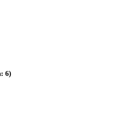
n:
6
)