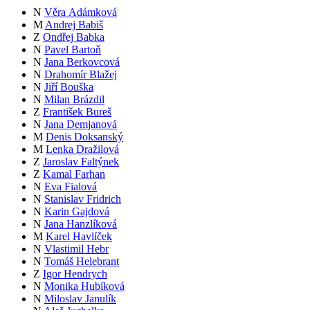
N
Věra Adámková
M
Andrej Babiš
Z
Ondřej Babka
N
Pavel Bartoň
N
Jana Berkovcová
N
Drahomír Blažej
N
Jiří Bouška
N
Milan Brázdil
Z
František Bureš
N
Jana Demjanová
M
Denis Doksanský
M
Lenka Dražilová
Z
Jaroslav Faltýnek
Z
Kamal Farhan
N
Eva Fialová
N
Stanislav Fridrich
N
Karin Gajdová
N
Jana Hanzlíková
M
Karel Havlíček
N
Vlastimil Hebr
N
Tomáš Helebrant
Z
Igor Hendrych
N
Monika Hubíková
N
Miloslav Janulík