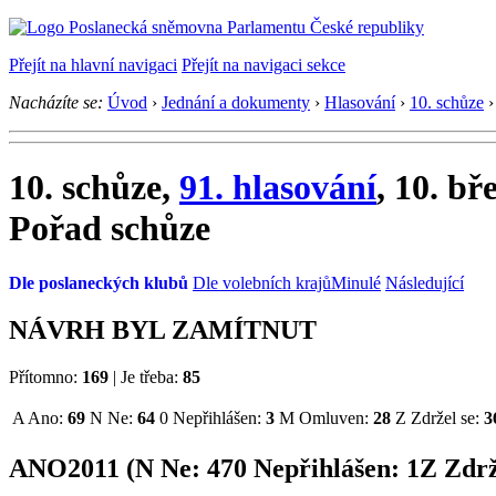
Přejít na hlavní navigaci
Přejít na navigaci sekce
Nacházíte se:
Úvod
›
Jednání a dokumenty
›
Hlasování
›
10. schůze
›
10. schůze,
91. hlasování
, 10. bř
Pořad schůze
Dle poslaneckých klubů
Dle volebních krajů
Minulé
Následující
NÁVRH BYL ZAMÍTNUT
Přítomno:
169
|
Je třeba:
85
A
Ano:
69
N
Ne:
64
0
Nepřihlášen:
3
M
Omluven:
28
Z
Zdržel se:
3
ANO2011 (
N
Ne:
47
0
Nepřihlášen:
1
Z
Zdrž