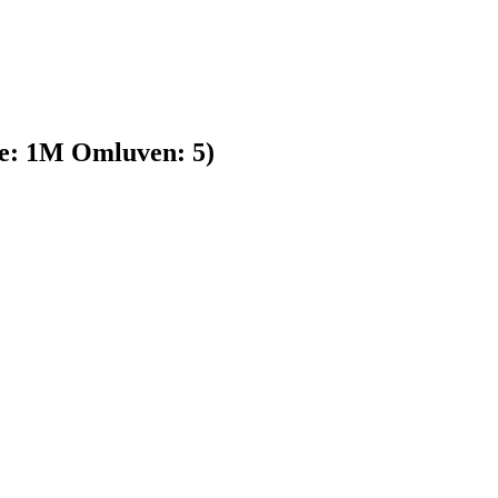
e:
1
M
Omluven:
5
)