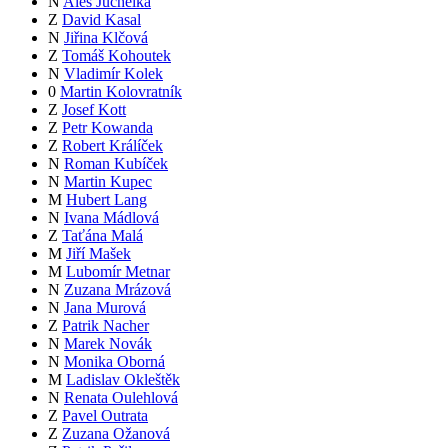
N
Aleš Juchelka
Z
David Kasal
N
Jiřina Klčová
Z
Tomáš Kohoutek
N
Vladimír Kolek
0
Martin Kolovratník
Z
Josef Kott
Z
Petr Kowanda
Z
Robert Králíček
N
Roman Kubíček
N
Martin Kupec
M
Hubert Lang
N
Ivana Mádlová
Z
Taťána Malá
M
Jiří Mašek
M
Lubomír Metnar
N
Zuzana Mrázová
N
Jana Murová
Z
Patrik Nacher
N
Marek Novák
N
Monika Oborná
M
Ladislav Okleštěk
N
Renata Oulehlová
Z
Pavel Outrata
Z
Zuzana Ožanová