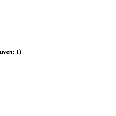
uven:
1
)