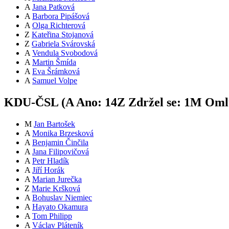
A
Jana Patková
A
Barbora Pipášová
A
Olga Richterová
Z
Kateřina Stojanová
Z
Gabriela Svárovská
A
Vendula Svobodová
A
Martin Šmída
A
Eva Šrámková
A
Samuel Volpe
KDU-ČSL (
A
Ano:
14
Z
Zdržel se:
1
M
Oml
M
Jan Bartošek
A
Monika Brzesková
A
Benjamin Činčila
A
Jana Filipovičová
A
Petr Hladík
A
Jiří Horák
A
Marian Jurečka
Z
Marie Kršková
A
Bohuslav Niemiec
A
Hayato Okamura
A
Tom Philipp
A
Václav Pláteník