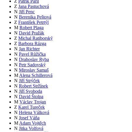
Z
Patrik Pařil
Z
Jana Pastuchová
N
Jiří Penc
N
Berenika Peštová
Z
František Petrtýl
M
Robert Plaga
N
David Pražák
Z
Michal Ratiborský
Z
Barbora Rázga
N
Jan Richter
N
Pavel Růžička
N
Drahoslav Ryba
N
Petr Sadovský
N
Miroslav Samaš
M
Alena Schillerová
N
Jiří Strýček
N
Robert Stržínek
N
Jiří Svoboda
N
David Štolpa
M
Václav Trojan
Z
Karel Tureček
N
Helena Válková
N
Josef Váňa
M
Adam Vojtěch
N
Jitka Volfová