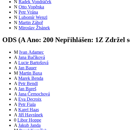
N
Radek Vondráček
N
Otto Vopěnka
N
Petr Vrána
N
Lubomír Wenzl
N
Martin Záhoř
N
Miroslav Žbánek
ODS (
A
Ano:
20
0
Nepřihlášen:
1
Z
Zdržel s
M
Ivan Adamec
A
Jana Bačíková
A
Lucie Bartošová
A
Jan Bauer
M
Martin Baxa
A
Marek Benda
A
Petr Bendl
A
Jan Bureš
A
Jana Černochová
A
Eva Decroix
A
Petr Fiala
A
Karel Haas
A
Jiří Havránek
0
Libor Hoppe
A
Jakub Janda