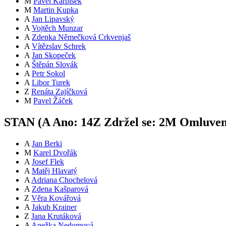
M
Pavel Karpíšek
M
Martin Kupka
A
Jan Lipavský
A
Vojtěch Munzar
A
Zdenka Němečková Crkvenjaš
A
Vítězslav Schrek
A
Jan Skopeček
A
Štěpán Slovák
A
Petr Sokol
A
Libor Turek
Z
Renáta Zajíčková
M
Pavel Žáček
STAN (
A
Ano:
14
Z
Zdržel se:
2
M
Omluve
A
Jan Berki
M
Karel Dvořák
A
Josef Flek
A
Matěj Hlavatý
A
Adriana Chochelová
A
Zdena Kašparová
Z
Věra Kovářová
A
Jakub Krainer
Z
Jana Krutáková
A
Anežka Nedomová