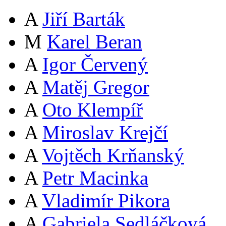
A
Jiří Barták
M
Karel Beran
A
Igor Červený
A
Matěj Gregor
A
Oto Klempíř
A
Miroslav Krejčí
A
Vojtěch Krňanský
A
Petr Macinka
A
Vladimír Pikora
A
Gabriela Sedláčková