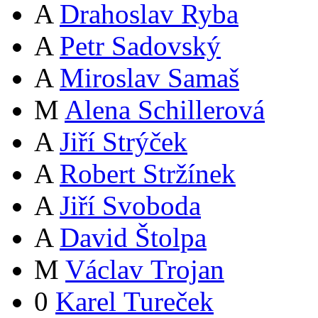
A
Drahoslav Ryba
A
Petr Sadovský
A
Miroslav Samaš
M
Alena Schillerová
A
Jiří Strýček
A
Robert Stržínek
A
Jiří Svoboda
A
David Štolpa
M
Václav Trojan
0
Karel Tureček