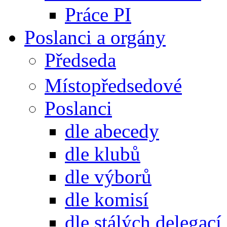
Práce PI
Poslanci a orgány
Předseda
Místopředsedové
Poslanci
dle abecedy
dle klubů
dle výborů
dle komisí
dle stálých delegací