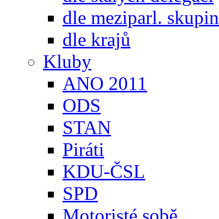
dle meziparl. skupin
dle krajů
Kluby
ANO 2011
ODS
STAN
Piráti
KDU-ČSL
SPD
Motoristé sobě