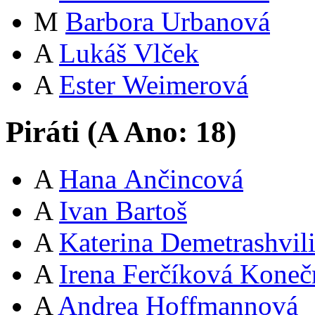
M
Barbora Urbanová
A
Lukáš Vlček
A
Ester Weimerová
Piráti (
A
Ano:
18
)
A
Hana Ančincová
A
Ivan Bartoš
A
Katerina Demetrashvil
A
Irena Ferčíková Koneč
A
Andrea Hoffmannová