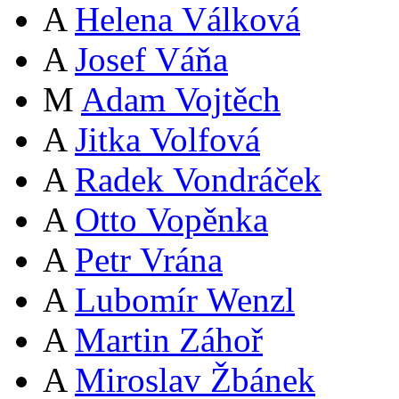
A
Helena Válková
A
Josef Váňa
M
Adam Vojtěch
A
Jitka Volfová
A
Radek Vondráček
A
Otto Vopěnka
A
Petr Vrána
A
Lubomír Wenzl
A
Martin Záhoř
A
Miroslav Žbánek