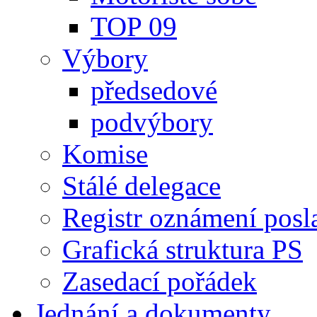
TOP 09
Výbory
předsedové
podvýbory
Komise
Stálé delegace
Registr oznámení posl
Grafická struktura PS
Zasedací pořádek
Jednání a dokumenty