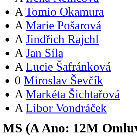
A
Tomio Okamura
A
Marie Pošarová
A
Jindřich Rajchl
A
Jan Síla
A
Lucie Šafránková
0
Miroslav Ševčík
A
Markéta Šichtařová
A
Libor Vondráček
MS (
A
Ano:
12
M
Omlu