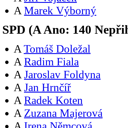
A
Marek Výborný
SPD (
A
Ano:
14
0
Nepři
A
Tomáš Doležal
A
Radim Fiala
A
Jaroslav Foldyna
A
Jan Hrnčíř
A
Radek Koten
A
Zuzana Majerová
A
Irena Němcová