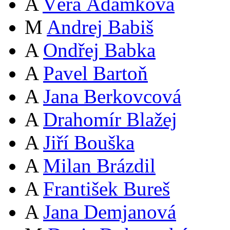
A
Věra Adámková
M
Andrej Babiš
A
Ondřej Babka
A
Pavel Bartoň
A
Jana Berkovcová
A
Drahomír Blažej
A
Jiří Bouška
A
Milan Brázdil
A
František Bureš
A
Jana Demjanová