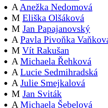
A
Anežka Nedomová
M
Eliška Olšáková
M
Jan Papajanovský
A
Pavla Pivoňka Vaňkov
M
Vít Rakušan
A
Michaela Řehková
A
Lucie Sedmihradská
A
Julie Smejkalová
M
Jan Sviták
A
Michaela Šebelová