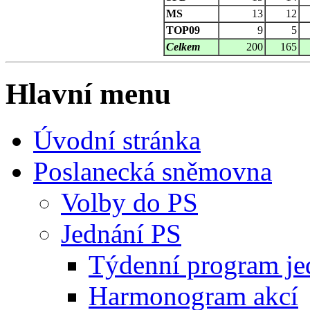
MS
13
12
TOP09
9
5
Celkem
200
165
Hlavní menu
Úvodní stránka
Poslanecká sněmovna
Volby do PS
Jednání PS
Týdenní program je
Harmonogram akcí