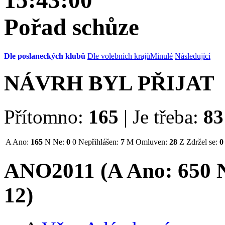
15:43:00
Pořad schůze
Dle poslaneckých klubů
Dle volebních krajů
Minulé
Následující
NÁVRH BYL PŘIJAT
Přítomno:
165
|
Je třeba:
83
A
Ano:
165
N
Ne:
0
0
Nepřihlášen:
7
M
Omluven:
28
Z
Zdržel se:
0
ANO2011 (
A
Ano:
65
0
N
12
)