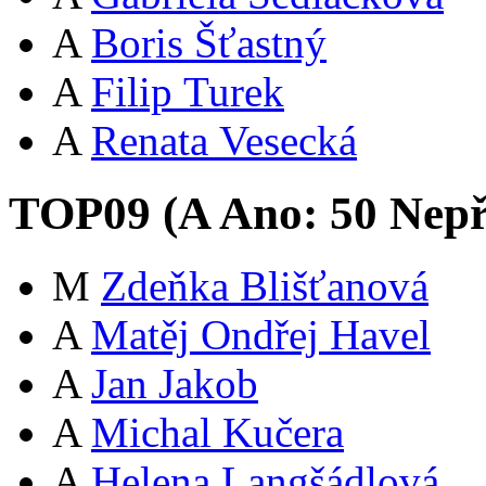
A
Boris Šťastný
A
Filip Turek
A
Renata Vesecká
TOP09 (
A
Ano:
5
0
Nepř
M
Zdeňka Blišťanová
A
Matěj Ondřej Havel
A
Jan Jakob
A
Michal Kučera
A
Helena Langšádlová