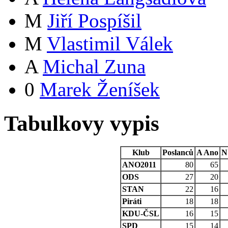
M
Jiří Pospíšil
M
Vlastimil Válek
A
Michal Zuna
0
Marek Ženíšek
Tabulkovy vypis
Klub
Poslanců
A
Ano
N
ANO2011
80
65
ODS
27
20
STAN
22
16
Piráti
18
18
KDU-ČSL
16
15
SPD
15
14