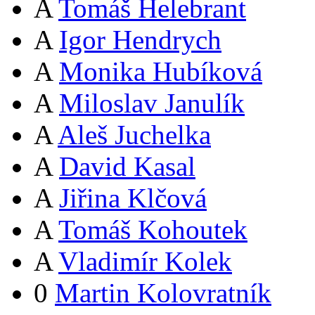
A
Tomáš Helebrant
A
Igor Hendrych
A
Monika Hubíková
A
Miloslav Janulík
A
Aleš Juchelka
A
David Kasal
A
Jiřina Klčová
A
Tomáš Kohoutek
A
Vladimír Kolek
0
Martin Kolovratník