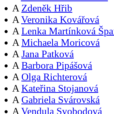
A
Zdeněk Hřib
A
Veronika Kovářová
A
Lenka Martínková Špa
A
Michaela Moricová
A
Jana Patková
A
Barbora Pipášová
A
Olga Richterová
A
Kateřina Stojanová
A
Gabriela Svárovská
A
Vendula Svobodová