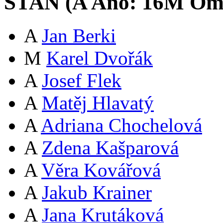
STAN (
A
Ano:
16
M
Oml
A
Jan Berki
M
Karel Dvořák
A
Josef Flek
A
Matěj Hlavatý
A
Adriana Chochelová
A
Zdena Kašparová
A
Věra Kovářová
A
Jakub Krainer
A
Jana Krutáková