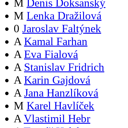
M
Denis Doksanský
M
Lenka Dražilová
0
Jaroslav Faltýnek
A
Kamal Farhan
A
Eva Fialová
A
Stanislav Fridrich
A
Karin Gajdová
A
Jana Hanzlíková
M
Karel Havlíček
A
Vlastimil Hebr