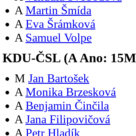
A
Martin Šmída
A
Eva Šrámková
A
Samuel Volpe
KDU-ČSL (
A
Ano:
15
M
Jan Bartošek
A
Monika Brzesková
A
Benjamin Činčila
A
Jana Filipovičová
A
Petr Hladík