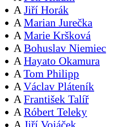
A
Jiří Horák
A
Marian Jurečka
A
Marie Kršková
A
Bohuslav Niemiec
A
Hayato Okamura
A
Tom Philipp
A
Václav Pláteník
A
František Talíř
A
Róbert Teleky
A
Jiří Vojáček