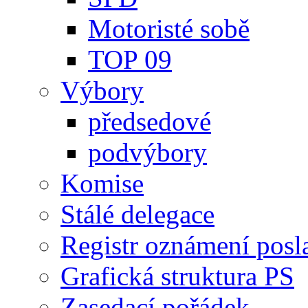
Motoristé sobě
TOP 09
Výbory
předsedové
podvýbory
Komise
Stálé delegace
Registr oznámení posl
Grafická struktura PS
Zasedací pořádek