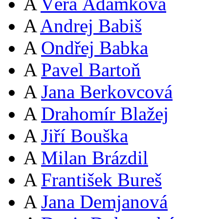
A
Věra Adámková
A
Andrej Babiš
A
Ondřej Babka
A
Pavel Bartoň
A
Jana Berkovcová
A
Drahomír Blažej
A
Jiří Bouška
A
Milan Brázdil
A
František Bureš
A
Jana Demjanová