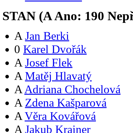
STAN (
A
Ano:
19
0
Nepř
A
Jan Berki
0
Karel Dvořák
A
Josef Flek
A
Matěj Hlavatý
A
Adriana Chochelová
A
Zdena Kašparová
A
Věra Kovářová
A
Jakub Krainer