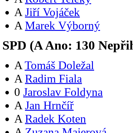
A
Jiří Vojáček
A
Marek Výborný
SPD (
A
Ano:
13
0
Nepři
A
Tomáš Doležal
A
Radim Fiala
0
Jaroslav Foldyna
A
Jan Hrnčíř
A
Radek Koten
A
Zuzana Majerová