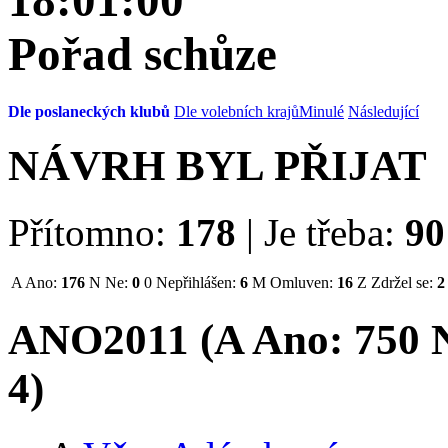
18:01:00
Pořad schůze
Dle poslaneckých klubů
Dle volebních krajů
Minulé
Následující
NÁVRH BYL PŘIJAT
Přítomno:
178
|
Je třeba:
90
A
Ano:
176
N
Ne:
0
0
Nepřihlášen:
6
M
Omluven:
16
Z
Zdržel se:
2
ANO2011 (
A
Ano:
75
0
N
4
)