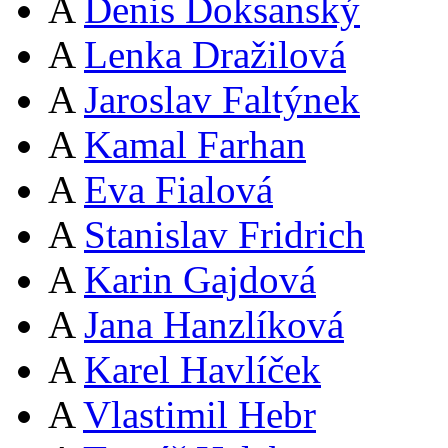
A
Denis Doksanský
A
Lenka Dražilová
A
Jaroslav Faltýnek
A
Kamal Farhan
A
Eva Fialová
A
Stanislav Fridrich
A
Karin Gajdová
A
Jana Hanzlíková
A
Karel Havlíček
A
Vlastimil Hebr