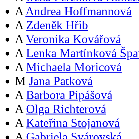
A
Andrea Hoffmannová
A
Zdeněk Hřib
A
Veronika Kovářová
A
Lenka Martínková Špa
A
Michaela Moricová
M
Jana Patková
A
Barbora Pipášová
A
Olga Richterová
A
Kateřina Stojanová
A
Gabriela Svárovská