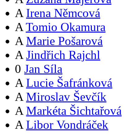
A
Irena Němcová
A
Tomio Okamura
A
Marie Pošarová
A
Jindřich Rajchl
0
Jan Síla
A
Lucie Šafránková
A
Miroslav Ševčík
A
Markéta Šichtařová
A
Libor Vondráček