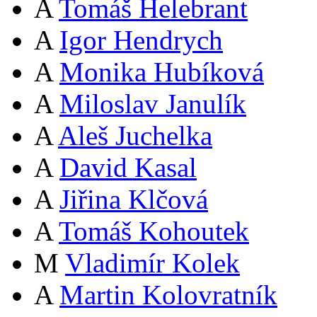
A
Tomáš Helebrant
A
Igor Hendrych
A
Monika Hubíková
A
Miloslav Janulík
A
Aleš Juchelka
A
David Kasal
A
Jiřina Klčová
A
Tomáš Kohoutek
M
Vladimír Kolek
A
Martin Kolovratník