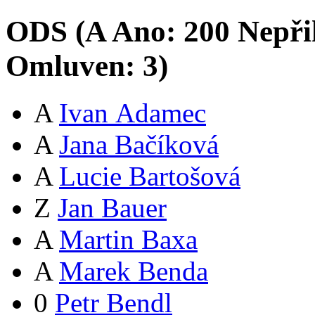
ODS (
A
Ano:
20
0
Nepři
Omluven:
3
)
A
Ivan Adamec
A
Jana Bačíková
A
Lucie Bartošová
Z
Jan Bauer
A
Martin Baxa
A
Marek Benda
0
Petr Bendl