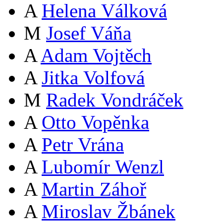
A
Helena Válková
M
Josef Váňa
A
Adam Vojtěch
A
Jitka Volfová
M
Radek Vondráček
A
Otto Vopěnka
A
Petr Vrána
A
Lubomír Wenzl
A
Martin Záhoř
A
Miroslav Žbánek