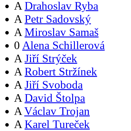
A
Drahoslav Ryba
A
Petr Sadovský
A
Miroslav Samaš
0
Alena Schillerová
A
Jiří Strýček
A
Robert Stržínek
A
Jiří Svoboda
A
David Štolpa
A
Václav Trojan
A
Karel Tureček