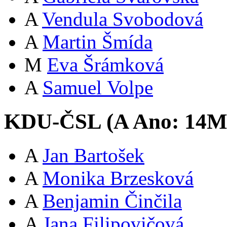
A
Vendula Svobodová
A
Martin Šmída
M
Eva Šrámková
A
Samuel Volpe
KDU-ČSL (
A
Ano:
14
A
Jan Bartošek
A
Monika Brzesková
A
Benjamin Činčila
A
Jana Filipovičová