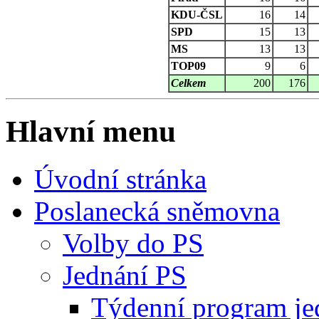
KDU-ČSL
16
14
SPD
15
13
MS
13
13
TOP09
9
6
Celkem
200
176
Hlavní menu
Úvodní stránka
Poslanecká sněmovna
Volby do PS
Jednání PS
Týdenní program je