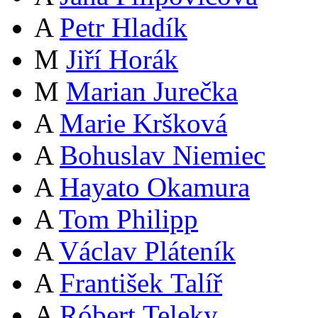
A
Petr Hladík
M
Jiří Horák
M
Marian Jurečka
A
Marie Kršková
A
Bohuslav Niemiec
A
Hayato Okamura
A
Tom Philipp
A
Václav Pláteník
A
František Talíř
A
Róbert Teleky