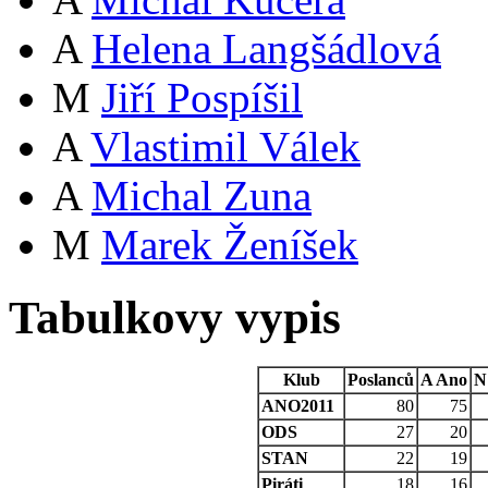
A
Helena Langšádlová
M
Jiří Pospíšil
A
Vlastimil Válek
A
Michal Zuna
M
Marek Ženíšek
Tabulkovy vypis
Klub
Poslanců
A
Ano
N
ANO2011
80
75
ODS
27
20
STAN
22
19
Piráti
18
16