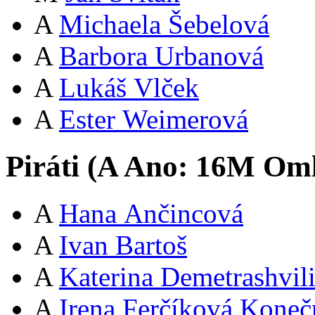
A
Michaela Šebelová
A
Barbora Urbanová
A
Lukáš Vlček
A
Ester Weimerová
Piráti (
A
Ano:
16
M
Oml
A
Hana Ančincová
A
Ivan Bartoš
A
Katerina Demetrashvil
A
Irena Ferčíková Koneč