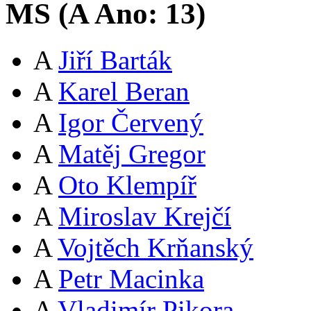
MS (
A
Ano:
13
)
A
Jiří Barták
A
Karel Beran
A
Igor Červený
A
Matěj Gregor
A
Oto Klempíř
A
Miroslav Krejčí
A
Vojtěch Krňanský
A
Petr Macinka
A
Vladimír Pikora