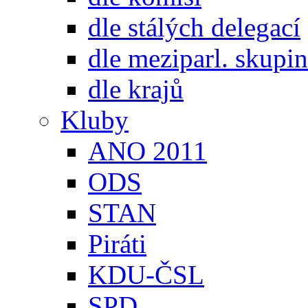
dle stálých delegací
dle meziparl. skupin
dle krajů
Kluby
ANO 2011
ODS
STAN
Piráti
KDU-ČSL
SPD