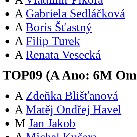
A
Gabriela Sedláčková
A
Boris Šťastný
A
Filip Turek
A
Renata Vesecká
TOP09 (
A
Ano:
6
M
Oml
A
Zdeňka Blišťanová
A
Matěj Ondřej Havel
M
Jan Jakob
A
Michal Kučera