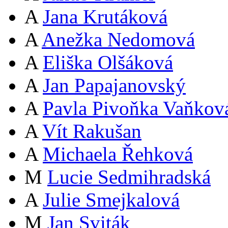
A
Jana Krutáková
A
Anežka Nedomová
A
Eliška Olšáková
A
Jan Papajanovský
A
Pavla Pivoňka Vaňkov
A
Vít Rakušan
A
Michaela Řehková
M
Lucie Sedmihradská
A
Julie Smejkalová
M
Jan Sviták