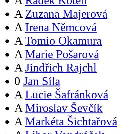
A
Radek Koten
A
Zuzana Majerová
A
Irena Němcová
A
Tomio Okamura
A
Marie Pošarová
A
Jindřich Rajchl
0
Jan Síla
A
Lucie Šafránková
A
Miroslav Ševčík
A
Markéta Šichtařová