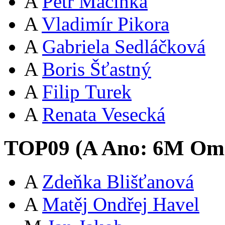
A
Petr Macinka
A
Vladimír Pikora
A
Gabriela Sedláčková
A
Boris Šťastný
A
Filip Turek
A
Renata Vesecká
TOP09 (
A
Ano:
6
M
Oml
A
Zdeňka Blišťanová
A
Matěj Ondřej Havel