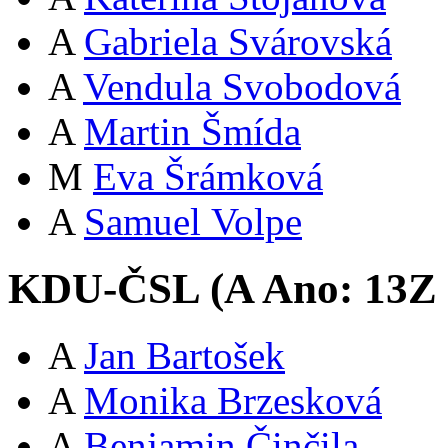
A
Gabriela Svárovská
A
Vendula Svobodová
A
Martin Šmída
M
Eva Šrámková
A
Samuel Volpe
KDU-ČSL (
A
Ano:
13
Z
A
Jan Bartošek
A
Monika Brzesková
A
Benjamin Činčila