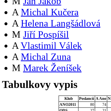
M
Jan Jakob
A
Michal Kučera
A
Helena Langšádlová
M
Jiří Pospíšil
A
Vlastimil Válek
A
Michal Zuna
M
Marek Ženíšek
Tabulkovy vypis
Klub
Poslanců
A
Ano
N
ANO2011
80
74
ODS
27
21