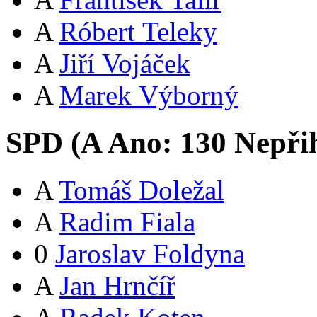
A
Róbert Teleky
A
Jiří Vojáček
A
Marek Výborný
SPD (
A
Ano:
13
0
Nepři
A
Tomáš Doležal
A
Radim Fiala
0
Jaroslav Foldyna
A
Jan Hrnčíř