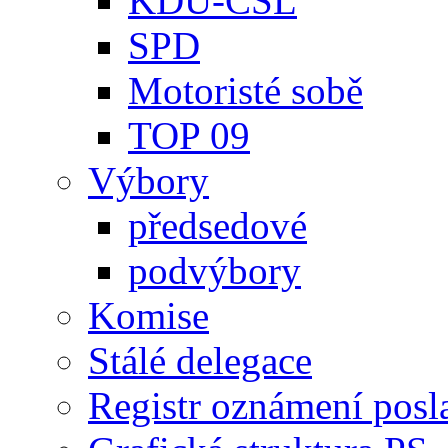
KDU-ČSL
SPD
Motoristé sobě
TOP 09
Výbory
předsedové
podvýbory
Komise
Stálé delegace
Registr oznámení posl