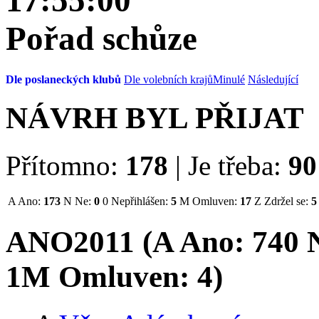
17:55:00
Pořad schůze
Dle poslaneckých klubů
Dle volebních krajů
Minulé
Následující
NÁVRH BYL PŘIJAT
Přítomno:
178
|
Je třeba:
90
A
Ano:
173
N
Ne:
0
0
Nepřihlášen:
5
M
Omluven:
17
Z
Zdržel se:
5
ANO2011 (
A
Ano:
74
0
N
1
M
Omluven:
4
)