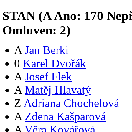
STAN (
A
Ano:
17
0
Nepř
Omluven:
2
)
A
Jan Berki
0
Karel Dvořák
A
Josef Flek
A
Matěj Hlavatý
Z
Adriana Chochelová
A
Zdena Kašparová
A
Věra Kovářová