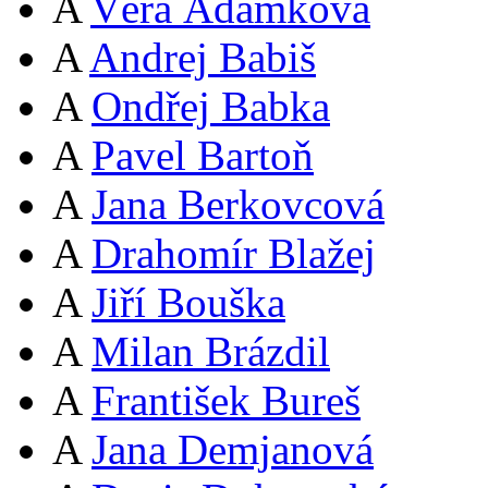
A
Věra Adámková
A
Andrej Babiš
A
Ondřej Babka
A
Pavel Bartoň
A
Jana Berkovcová
A
Drahomír Blažej
A
Jiří Bouška
A
Milan Brázdil
A
František Bureš
A
Jana Demjanová