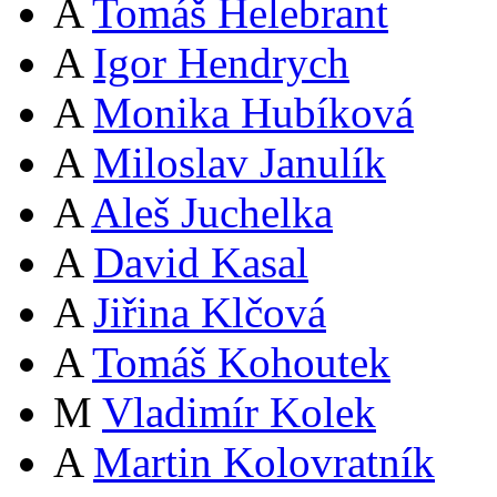
A
Tomáš Helebrant
A
Igor Hendrych
A
Monika Hubíková
A
Miloslav Janulík
A
Aleš Juchelka
A
David Kasal
A
Jiřina Klčová
A
Tomáš Kohoutek
M
Vladimír Kolek
A
Martin Kolovratník