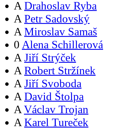
A
Drahoslav Ryba
A
Petr Sadovský
A
Miroslav Samaš
0
Alena Schillerová
A
Jiří Strýček
A
Robert Stržínek
A
Jiří Svoboda
A
David Štolpa
A
Václav Trojan
A
Karel Tureček