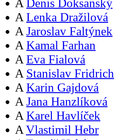
A
Denis Doksanský
A
Lenka Dražilová
A
Jaroslav Faltýnek
A
Kamal Farhan
A
Eva Fialová
A
Stanislav Fridrich
A
Karin Gajdová
A
Jana Hanzlíková
A
Karel Havlíček
A
Vlastimil Hebr