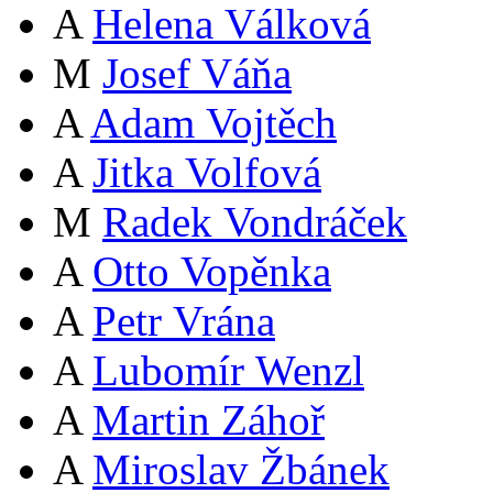
A
Helena Válková
M
Josef Váňa
A
Adam Vojtěch
A
Jitka Volfová
M
Radek Vondráček
A
Otto Vopěnka
A
Petr Vrána
A
Lubomír Wenzl
A
Martin Záhoř
A
Miroslav Žbánek