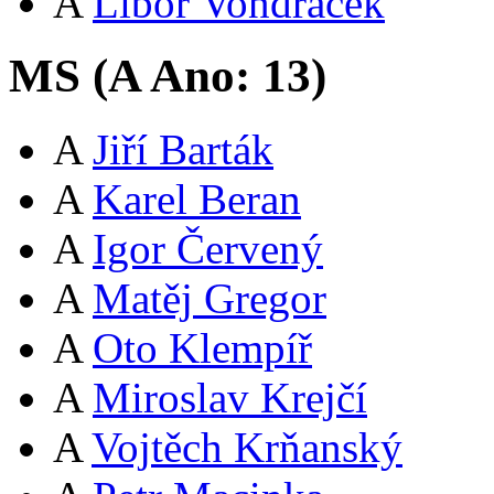
A
Libor Vondráček
MS (
A
Ano:
13
)
A
Jiří Barták
A
Karel Beran
A
Igor Červený
A
Matěj Gregor
A
Oto Klempíř
A
Miroslav Krejčí
A
Vojtěch Krňanský