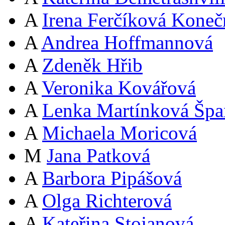
A
Irena Ferčíková Koneč
A
Andrea Hoffmannová
A
Zdeněk Hřib
A
Veronika Kovářová
A
Lenka Martínková Špa
A
Michaela Moricová
M
Jana Patková
A
Barbora Pipášová
A
Olga Richterová
A
Kateřina Stojanová