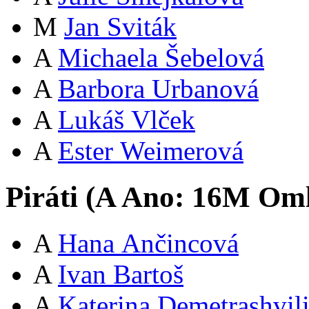
M
Jan Sviták
A
Michaela Šebelová
A
Barbora Urbanová
A
Lukáš Vlček
A
Ester Weimerová
Piráti (
A
Ano:
16
M
Oml
A
Hana Ančincová
A
Ivan Bartoš
A
Katerina Demetrashvil