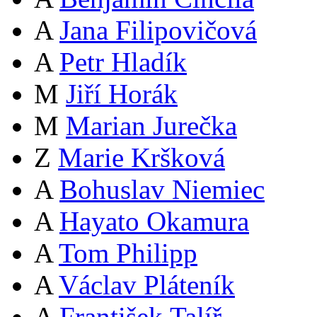
A
Jana Filipovičová
A
Petr Hladík
M
Jiří Horák
M
Marian Jurečka
Z
Marie Kršková
A
Bohuslav Niemiec
A
Hayato Okamura
A
Tom Philipp
A
Václav Pláteník
A
František Talíř