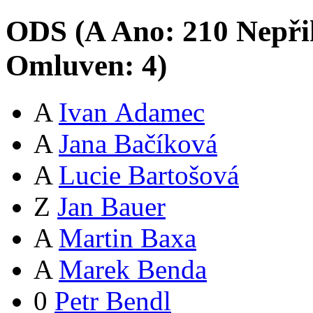
ODS (
A
Ano:
21
0
Nepři
Omluven:
4
)
A
Ivan Adamec
A
Jana Bačíková
A
Lucie Bartošová
Z
Jan Bauer
A
Martin Baxa
A
Marek Benda
0
Petr Bendl