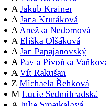
A
Jakub Krainer
A
Jana Krutáková
A
Anežka Nedomová
A
Eliška Olšáková
A
Jan Papajanovský
A
Pavla Pivoňka Vaňkov
A
Vít Rakušan
Z
Michaela Řehková
M
Lucie Sedmihradská
A
Julie Smejkalová