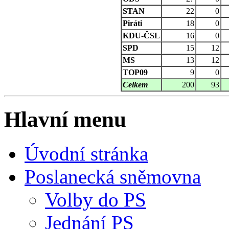
STAN
22
0
Piráti
18
0
KDU-ČSL
16
0
SPD
15
12
MS
13
12
TOP09
9
0
Celkem
200
93
Hlavní menu
Úvodní stránka
Poslanecká sněmovna
Volby do PS
Jednání PS