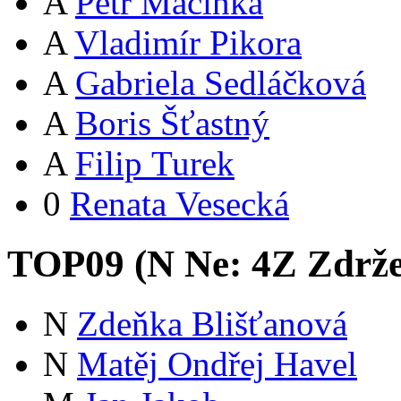
A
Petr Macinka
A
Vladimír Pikora
A
Gabriela Sedláčková
A
Boris Šťastný
A
Filip Turek
0
Renata Vesecká
TOP09 (
N
Ne:
4
Z
Zdrže
N
Zdeňka Blišťanová
N
Matěj Ondřej Havel