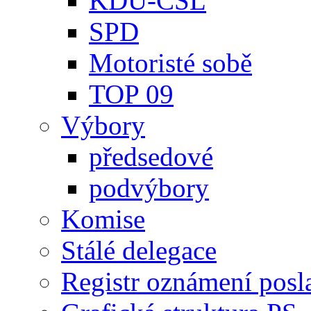
KDU-ČSL
SPD
Motoristé sobě
TOP 09
Výbory
předsedové
podvýbory
Komise
Stálé delegace
Registr oznámení posl