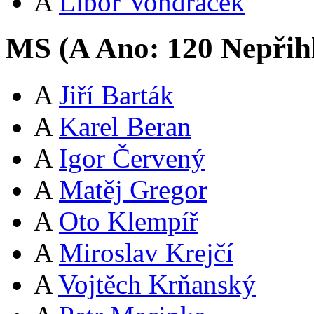
A
Libor Vondráček
MS (
A
Ano:
12
0
Nepřih
A
Jiří Barták
A
Karel Beran
A
Igor Červený
A
Matěj Gregor
A
Oto Klempíř
A
Miroslav Krejčí
A
Vojtěch Krňanský