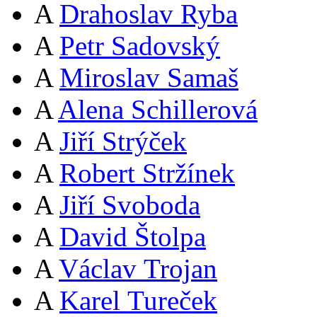
A
Drahoslav Ryba
A
Petr Sadovský
A
Miroslav Samaš
A
Alena Schillerová
A
Jiří Strýček
A
Robert Stržínek
A
Jiří Svoboda
A
David Štolpa
A
Václav Trojan
A
Karel Tureček