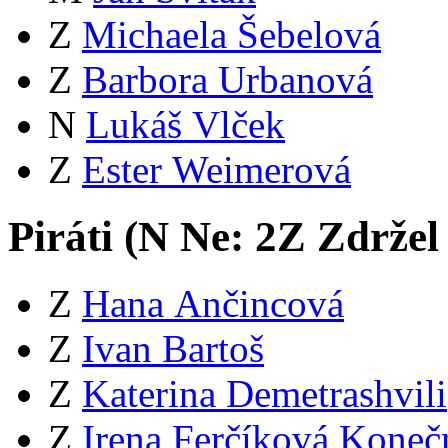
Z
Michaela Šebelová
Z
Barbora Urbanová
N
Lukáš Vlček
Z
Ester Weimerová
Piráti (
N
Ne:
2
Z
Zdržel
Z
Hana Ančincová
Z
Ivan Bartoš
Z
Katerina Demetrashvili
Z
Irena Ferčíková Koneč