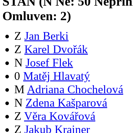
STAN (
N
Ne:
5
0
Nepřih
Omluven:
2
)
Z
Jan Berki
Z
Karel Dvořák
N
Josef Flek
0
Matěj Hlavatý
M
Adriana Chochelová
N
Zdena Kašparová
Z
Věra Kovářová
Z
Jakub Krainer