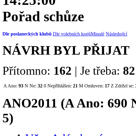
14:25:00
Pořad schůze
Dle poslaneckých klubů
Dle volebních krajů
Minulé
Následující
NÁVRH BYL PŘIJAT
Přítomno:
162
|
Je třeba:
82
A
Ano:
93
N
Ne:
32
0
Nepřihlášen:
21
M
Omluven:
17
Z
Zdržel se:
ANO2011 (
A
Ano:
69
0
N
5
)