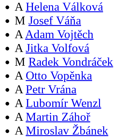
A
Helena Válková
M
Josef Váňa
A
Adam Vojtěch
A
Jitka Volfová
M
Radek Vondráček
A
Otto Vopěnka
A
Petr Vrána
A
Lubomír Wenzl
A
Martin Záhoř
A
Miroslav Žbánek