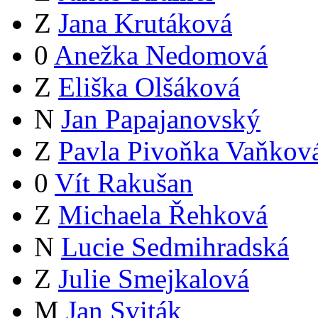
Z
Jana Krutáková
0
Anežka Nedomová
Z
Eliška Olšáková
N
Jan Papajanovský
Z
Pavla Pivoňka Vaňkov
0
Vít Rakušan
Z
Michaela Řehková
N
Lucie Sedmihradská
Z
Julie Smejkalová
M
Jan Sviták