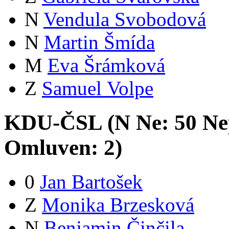
N
Vendula Svobodová
N
Martin Šmída
M
Eva Šrámková
Z
Samuel Volpe
KDU-ČSL (
N
Ne:
5
0
Ne
Omluven:
2
)
0
Jan Bartošek
Z
Monika Brzesková
N
Benjamin Činčila