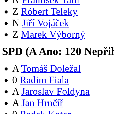
Z
Róbert Teleky
N
Jiří Vojáček
Z
Marek Výborný
SPD (
A
Ano:
12
0
Nepři
A
Tomáš Doležal
0
Radim Fiala
A
Jaroslav Foldyna
A
Jan Hrnčíř