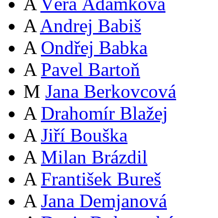
A
Věra Adámková
A
Andrej Babiš
A
Ondřej Babka
A
Pavel Bartoň
M
Jana Berkovcová
A
Drahomír Blažej
A
Jiří Bouška
A
Milan Brázdil
A
František Bureš
A
Jana Demjanová