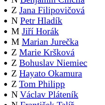
Z
Jana Filipovičová
N
Petr Hladík
M
Jiří Horák
M
Marian Jurečka
Z
Marie Kršková
Z
Bohuslav Niemiec
Z
Hayato Okamura
Z
Tom Philipp
N
Václav Pláteník
N
František Talíř