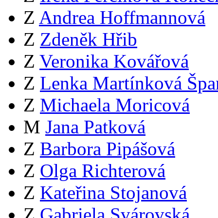
Z
Andrea Hoffmannová
Z
Zdeněk Hřib
Z
Veronika Kovářová
Z
Lenka Martínková Špa
Z
Michaela Moricová
M
Jana Patková
Z
Barbora Pipášová
Z
Olga Richterová
Z
Kateřina Stojanová
Z
Gabriela Svárovská