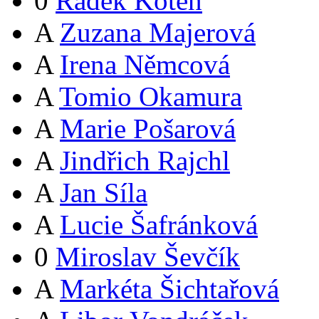
0
Radek Koten
A
Zuzana Majerová
A
Irena Němcová
A
Tomio Okamura
A
Marie Pošarová
A
Jindřich Rajchl
A
Jan Síla
A
Lucie Šafránková
0
Miroslav Ševčík
A
Markéta Šichtařová