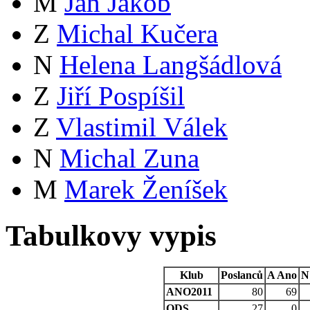
M
Jan Jakob
Z
Michal Kučera
N
Helena Langšádlová
Z
Jiří Pospíšil
Z
Vlastimil Válek
N
Michal Zuna
M
Marek Ženíšek
Tabulkovy vypis
Klub
Poslanců
A
Ano
N
ANO2011
80
69
ODS
27
0