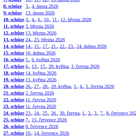
8. schůze
3.
,
4. února 2026
9. schůze
13. února 2026
10. schůze
3.
,
4.
,
6.
,
10.
,
11.
,
12. března 2026
11. schůze
5. března 2026
12. schůze
13. března 2026
13. schůze
24.
,
25. března 2026
14. schůze
14.
,
15.
,
17.
,
21.
,
22.
,
23.
,
24. dubna 2026
15. schůze
16. dubna 2026
16. schůze
5.
,
6. května 2026
17. schůze
6.
,
13.
,
15.
,
29. května
,
3. června 2026
18. schůze
14. května 2026
19. schůze
15. května 2026
20. schůze
26.
,
27.
,
28.
,
29. května
,
3.
,
4.
,
5. června 2026
21. schůze
2. června 2026
22. schůze
11. června 2026
23. schůze
11. června 2026
24. schůze
23.
,
24.
,
25.
,
26.
,
30. června
,
1.
,
2.
,
3.
,
7.
,
8. července 20
25. schůze
7.
,
15. července 2026
26. schůze
8. července 2026
27. schůze
10.
,
14. července 2026