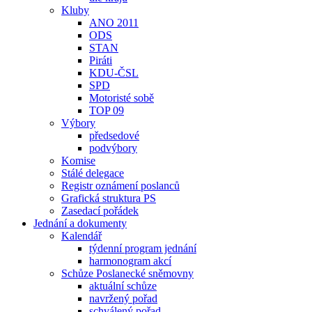
Kluby
ANO 2011
ODS
STAN
Piráti
KDU-ČSL
SPD
Motoristé sobě
TOP 09
Výbory
předsedové
podvýbory
Komise
Stálé delegace
Registr oznámení poslanců
Grafická struktura PS
Zasedací pořádek
Jednání a dokumenty
Kalendář
týdenní program jednání
harmonogram akcí
Schůze Poslanecké sněmovny
aktuální schůze
navržený pořad
schválený pořad