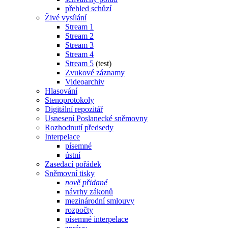
přehled schůzí
Živé vysílání
Stream 1
Stream 2
Stream 3
Stream 4
Stream 5
(test)
Zvukové záznamy
Videoarchiv
Hlasování
Stenoprotokoly
Digitální repozitář
Usnesení Poslanecké sněmovny
Rozhodnutí předsedy
Interpelace
písemné
ústní
Zasedací pořádek
Sněmovní tisky
nově přidané
návrhy zákonů
mezinárodní smlouvy
rozpočty
písemné interpelace