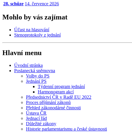
28. schůze
14. července 2026
Mohlo by vás zajímat
Účast na hlasování
Stenoprotokoly z jednání
Hlavní menu
Úvodní stránka
Poslanecká sněmovna
Volby do PS
Jednání PS
Týdenní program jednání
Harmonogram akcí
Předsednictví ČR v Radě EU 2022
Proces příjímání zákonů
Přehled zákonodárné činnosti
Ústava ČR
Jednací řád
Důležité zákony
Historie parlamentarismu a české ústavnosti