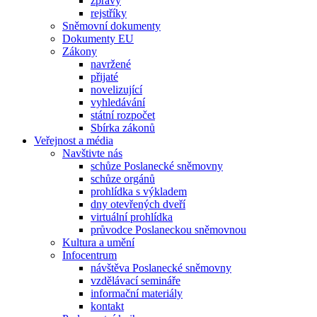
zprávy
rejstříky
Sněmovní dokumenty
Dokumenty EU
Zákony
navržené
přijaté
novelizující
vyhledávání
státní rozpočet
Sbírka zákonů
Veřejnost a média
Navštivte nás
schůze Poslanecké sněmovny
schůze orgánů
prohlídka s výkladem
dny otevřených dveří
virtuální prohlídka
průvodce Poslaneckou sněmovnou
Kultura a umění
Infocentrum
návštěva Poslanecké sněmovny
vzdělávací semináře
informační materiály
kontakt