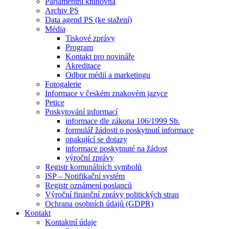
Parlamentní knihovna
Archiv PS
Data agend PS (ke stažení)
Média
Tiskové zprávy
Program
Kontakt pro novináře
Akreditace
Odbor médií a marketingu
Fotogalerie
Informace v českém znakovém jazyce
Petice
Poskytování informací
informace dle zákona 106/1999 Sb.
formulář žádosti o poskytnutí informace
opakující se dotazy
informace poskytnuté na žádost
výroční zprávy
Registr komunálních symbolů
ISP – Notifikační systém
Registr oznámení poslanců
Výroční finanční zprávy politických stran
Ochrana osobních údajů (GDPR)
Kontakt
Kontaktní údaje