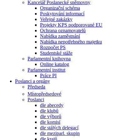
Kancelář Poslanecké sněmovny
Organizační schéma
Poskytování informací
Veřejné zakázky
Projekty KPS podporované EU
Ochrana oznamovatelů
Nabídka zaměstnání
Nabídka nepotřebného majetku
Rozpočet PS
Studentské stáže
Parlamentní knihovna
Online katalog
Parlamentní institut
Práce PI
Poslanci a orgány
Předseda
Místopředsedové
Poslanci
dle abecedy
dle klubů
dle výborů
dle komisí
dle stálých delegací
dle meziparl. skupin
dle krajů