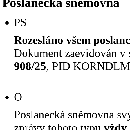
Poslanecká sněmovna
PS
Rozesláno všem poslan
Dokument zaevidován v
908/25
, PID KORNDL
O
Poslanecká sněmovna svý
zprávy tohoto typu
vždy