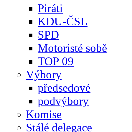
Piráti
KDU-ČSL
SPD
Motoristé sobě
TOP 09
Výbory
předsedové
podvýbory
Komise
Stálé delegace