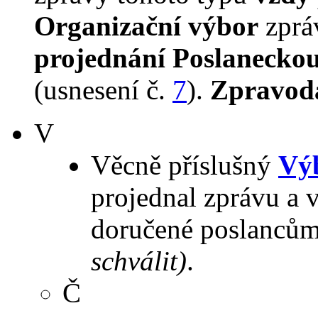
Organizační výbor
zpr
projednání Poslanecko
(usnesení č.
7
).
Zpravod
V
Věcně příslušný
Výb
projednal zprávu a 
doručené poslancům
schválit)
.
Č