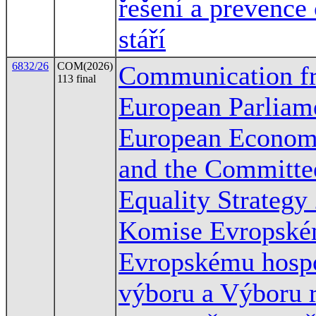
řešení a prevence
stáří
6832/26
COM(2026)
Communication fr
113 final
European Parliame
European Economi
and the Committee
Equality Strategy
Komise Evropské
Evropskému hosp
výboru a Výboru r