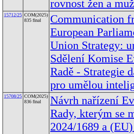
rovnost žen a mu
15712/25
COM(2025)
Communication fr
835 final
European Parliame
Union Strategy: u
Sdělení Komise E
Radě - Strategie 
pro umělou inteli
15708/25
COM(2025)
Návrh nařízení E
836 final
Rady, kterým se m
2024/1689 a (EU)