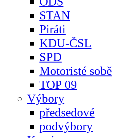
ODS
STAN
Piráti
KDU-ČSL
SPD
Motoristé sobě
TOP 09
Výbory
předsedové
podvýbory