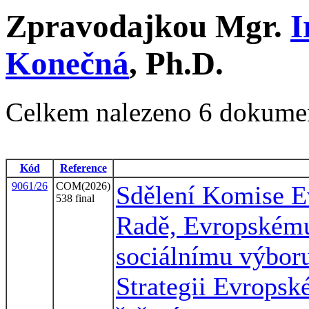
Zpravodajkou Mgr.
I
Konečná
, Ph.D.
Celkem nalezeno 6 dokume
Kód
Reference
9061/26
COM(2026)
Sdělení Komise E
538 final
Radě, Evropském
sociálnímu výbor
Strategii Evropské