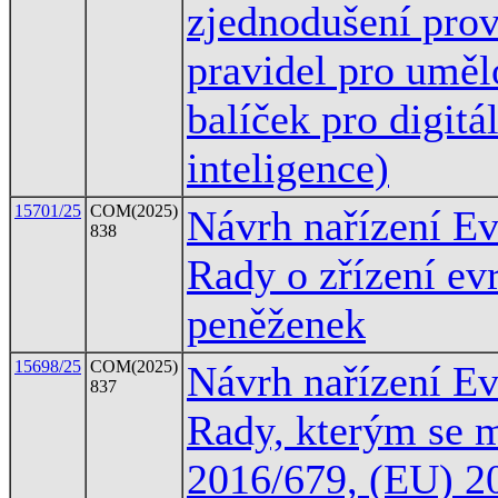
zjednodušení pro
pravidel pro uměl
balíček pro digitá
inteligence)
15701/25
COM(2025)
Návrh nařízení E
838
Rady o zřízení ev
peněženek
15698/25
COM(2025)
Návrh nařízení E
837
Rady, kterým se m
2016/679, (EU) 2