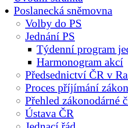
Poslanecká sněmovna
Volby do PS
Jednání PS
Týdenní program je
Harmonogram akcí
Předsednictví ČR v R
Proces příjímání záko
Přehled zákonodárné č
Ústava ČR
Jednací řád