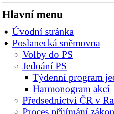
Hlavní menu
Úvodní stránka
Poslanecká sněmovna
Volby do PS
Jednání PS
Týdenní program je
Harmonogram akcí
Předsednictví ČR v R
Proces příjímání záko