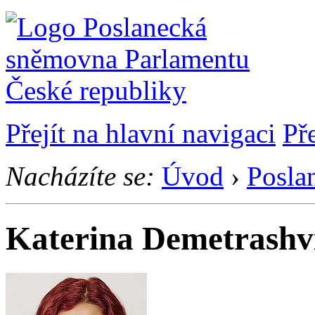
Přejít na hlavní navigaci
Př
Nacházíte se:
Úvod
›
Posla
Katerina Demetrashvi