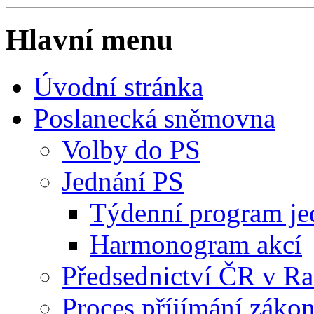
Hlavní menu
Úvodní stránka
Poslanecká sněmovna
Volby do PS
Jednání PS
Týdenní program je
Harmonogram akcí
Předsednictví ČR v R
Proces příjímání záko