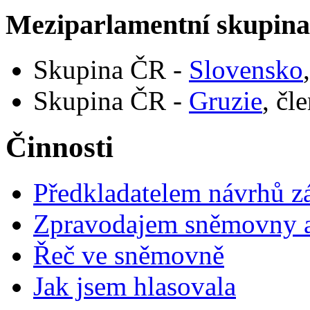
Meziparlamentní skupin
Skupina ČR -
Slovensko
Skupina ČR -
Gruzie
, čl
Činnosti
Předkladatelem návrhů 
Zpravodajem sněmovny a 
Řeč ve sněmovně
Jak jsem hlasovala