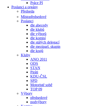
Práce PI
Poslanci a orgány
Předseda
Místopředsedové
Poslanci
dle abecedy
dle klubů
dle výborů
dle komisí
dle stálých delegací
dle meziparl. skupin
dle krajů
Kluby
ANO 2011
ODS
STAN
Piráti
KDU-ČSL
SPD
Motoristé sobě
TOP 09
Výbory
předsedové
podvýbory