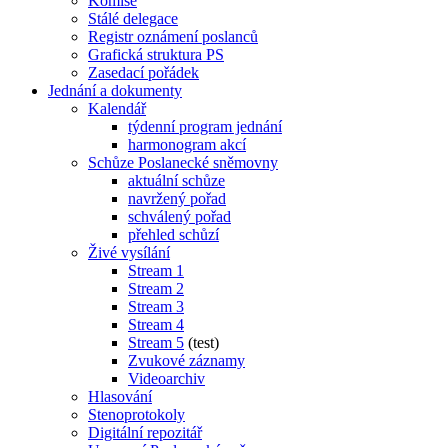
Komise
Stálé delegace
Registr oznámení poslanců
Grafická struktura PS
Zasedací pořádek
Jednání a dokumenty
Kalendář
týdenní program jednání
harmonogram akcí
Schůze Poslanecké sněmovny
aktuální schůze
navržený pořad
schválený pořad
přehled schůzí
Živé vysílání
Stream 1
Stream 2
Stream 3
Stream 4
Stream 5
(test)
Zvukové záznamy
Videoarchiv
Hlasování
Stenoprotokoly
Digitální repozitář