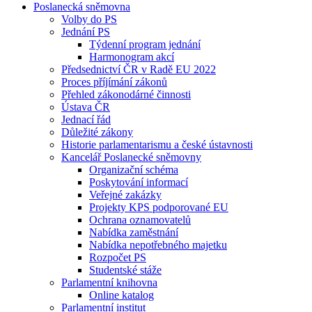
Poslanecká sněmovna
Volby do PS
Jednání PS
Týdenní program jednání
Harmonogram akcí
Předsednictví ČR v Radě EU 2022
Proces příjímání zákonů
Přehled zákonodárné činnosti
Ústava ČR
Jednací řád
Důležité zákony
Historie parlamentarismu a české ústavnosti
Kancelář Poslanecké sněmovny
Organizační schéma
Poskytování informací
Veřejné zakázky
Projekty KPS podporované EU
Ochrana oznamovatelů
Nabídka zaměstnání
Nabídka nepotřebného majetku
Rozpočet PS
Studentské stáže
Parlamentní knihovna
Online katalog
Parlamentní institut