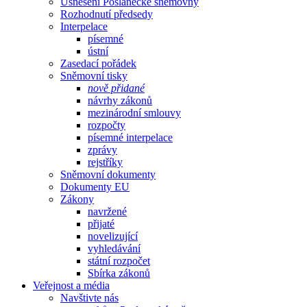
Usnesení Poslanecké sněmovny
Rozhodnutí předsedy
Interpelace
písemné
ústní
Zasedací pořádek
Sněmovní tisky
nově přidané
návrhy zákonů
mezinárodní smlouvy
rozpočty
písemné interpelace
zprávy
rejstříky
Sněmovní dokumenty
Dokumenty EU
Zákony
navržené
přijaté
novelizující
vyhledávání
státní rozpočet
Sbírka zákonů
Veřejnost a média
Navštivte nás