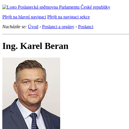
Přejít na hlavní navigaci
Přejít na navigaci sekce
Nacházíte se:
Úvod
›
Poslanci a orgány
›
Poslanci
Ing. Karel Beran