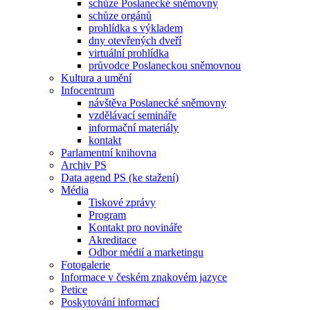
schůze Poslanecké sněmovny
schůze orgánů
prohlídka s výkladem
dny otevřených dveří
virtuální prohlídka
průvodce Poslaneckou sněmovnou
Kultura a umění
Infocentrum
návštěva Poslanecké sněmovny
vzdělávací semináře
informační materiály
kontakt
Parlamentní knihovna
Archiv PS
Data agend PS (ke stažení)
Média
Tiskové zprávy
Program
Kontakt pro novináře
Akreditace
Odbor médií a marketingu
Fotogalerie
Informace v českém znakovém jazyce
Petice
Poskytování informací