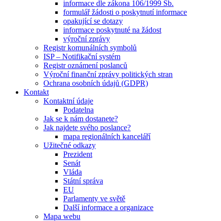
informace dle zákona 106/1999 Sb.
formulář žádosti o poskytnutí informace
opakující se dotazy
informace poskytnuté na žádost
výroční zprávy
Registr komunálních symbolů
ISP – Notifikační systém
Registr oznámení poslanců
Výroční finanční zprávy politických stran
Ochrana osobních údajů (GDPR)
Kontakt
Kontaktní údaje
Podatelna
Jak se k nám dostanete?
Jak najdete svého poslance?
mapa regionálních kanceláří
Užitečné odkazy
Prezident
Senát
Vláda
Státní správa
EU
Parlamenty ve světě
Další informace a organizace
Mapa webu