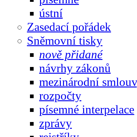
ústní
Zasedací pořádek
Sněmovní tisky
nově přidané
návrhy zákonů
mezinárodní smlou
rozpočty
písemné interpelace
zprávy
rejstříky