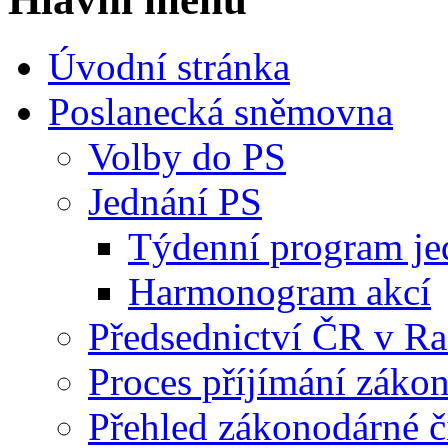
Úvodní stránka
Poslanecká sněmovna
Volby do PS
Jednání PS
Týdenní program je
Harmonogram akcí
Předsednictví ČR v R
Proces příjímání záko
Přehled zákonodárné č