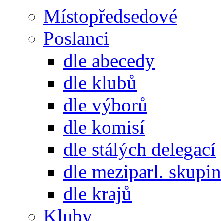
Místopředsedové
Poslanci
dle abecedy
dle klubů
dle výborů
dle komisí
dle stálých delegací
dle meziparl. skupin
dle krajů
Kluby