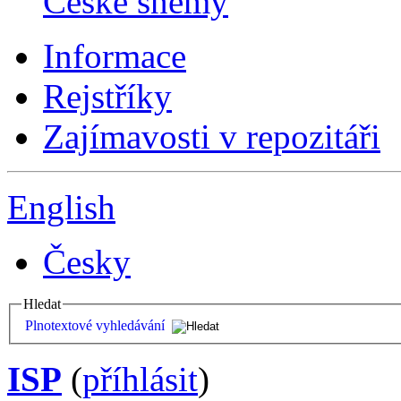
České sněmy
Informace
Rejstříky
Zajímavosti v repozitáři
English
Česky
Hledat
Plnotextové vyhledávání
ISP
(
příhlásit
)