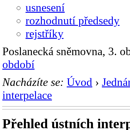
usnesení
rozhodnutí předsedy
rejstříky
Poslanecká sněmovna, 3. ob
období
Nacházíte se:
Úvod
›
Jedná
interpelace
Přehled ústních inter