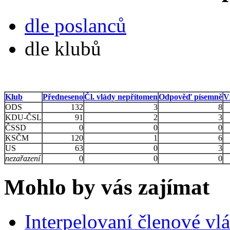
dle poslanců
dle klubů
Klub
Předneseno
Čl. vlády nepřítomen
Odpověď písemně
V
ODS
132
3
8
KDU-ČSL
91
2
3
ČSSD
0
0
0
KSČM
120
1
6
US
63
0
3
nezařazení
0
0
0
Mohlo by vás zajímat
Interpelovaní členové vl