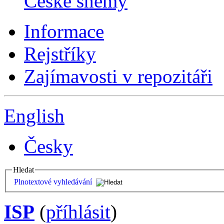
České sněmy
Informace
Rejstříky
Zajímavosti v repozitáři
English
Česky
Hledat
Plnotextové vyhledávání
ISP
(
příhlásit
)