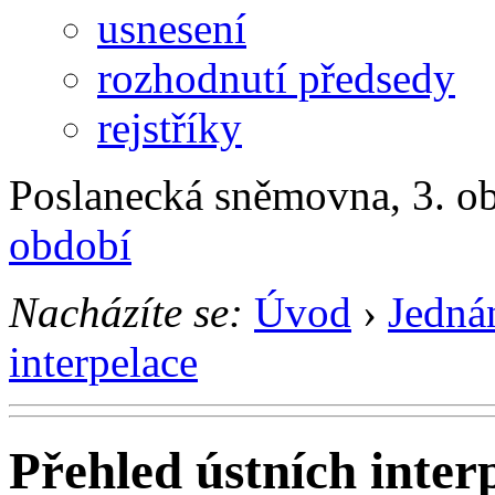
usnesení
rozhodnutí předsedy
rejstříky
Poslanecká sněmovna, 3. ob
období
Nacházíte se:
Úvod
›
Jedná
interpelace
Přehled ústních inter