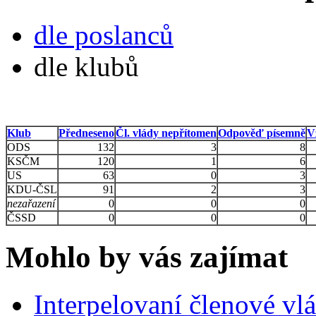
dle poslanců
dle klubů
Klub
Předneseno
Čl. vlády nepřítomen
Odpověď písemně
V
ODS
132
3
8
KSČM
120
1
6
US
63
0
3
KDU-ČSL
91
2
3
nezařazení
0
0
0
ČSSD
0
0
0
Mohlo by vás zajímat
Interpelovaní členové vl