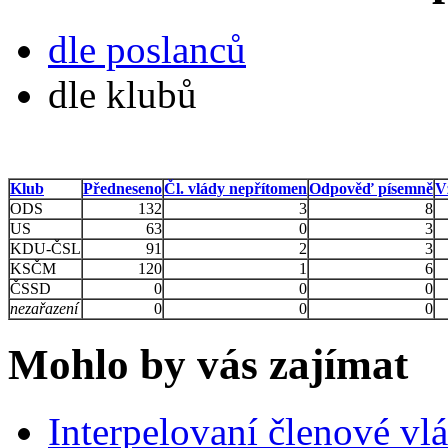
dle poslanců
dle klubů
Klub
Předneseno
Čl. vlády nepřítomen
Odpověď písemně
V
ODS
132
3
8
US
63
0
3
KDU-ČSL
91
2
3
KSČM
120
1
6
ČSSD
0
0
0
nezařazení
0
0
0
Mohlo by vás zajímat
Interpelovaní členové vl