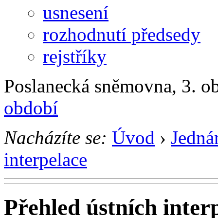
usnesení
rozhodnutí předsedy
rejstříky
Poslanecká sněmovna, 3. ob
období
Nacházíte se:
Úvod
›
Jedná
interpelace
Přehled ústních inter