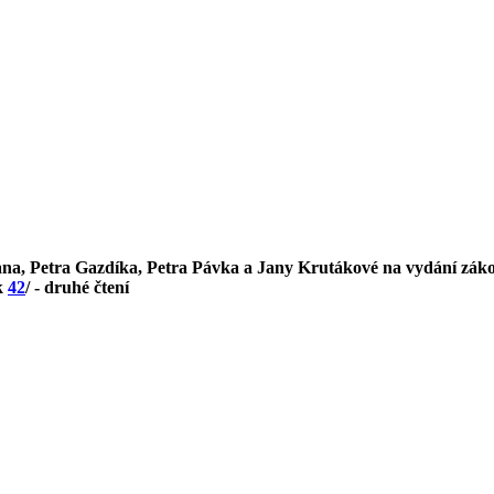
a, Petra Gazdíka, Petra Pávka a Jany Krutákové na vydání zákona
sk
42
/ - druhé čtení