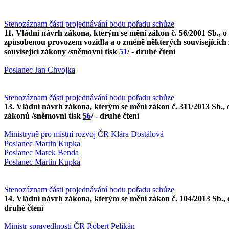
Stenozáznam části projednávání bodu pořadu schůze
11. Vládní návrh zákona, kterým se mění zákon č. 56/2001 Sb., 
způsobenou provozem vozidla a o změně některých souvisejících zá
související zákony /sněmovní tisk
51
/ - druhé čtení
Poslanec Jan Chvojka
Stenozáznam části projednávání bodu pořadu schůze
13. Vládní návrh zákona, kterým se mění zákon č. 311/2013 Sb
zákonů /sněmovní tisk
56
/ - druhé čtení
Ministryně pro místní rozvoj ČR Klára Dostálová
Poslanec Martin Kupka
Poslanec Marek Benda
Poslanec Martin Kupka
Stenozáznam části projednávání bodu pořadu schůze
14. Vládní návrh zákona, kterým se mění zákon č. 104/2013 Sb., o
druhé čtení
Ministr spravedlnosti ČR Robert Pelikán