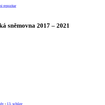
cká sněmovna
2017 – 2021
oly
›
13. schůze