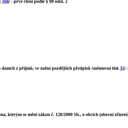
sk
168
/ - prvé čtení podle § 90 odst. 2
o daních z příjmů, ve znění pozdějších předpisů /sněmovní tisk
32
/
a, kterým se mění zákon č. 128/2000 Sb., o obcích (obecní zřízení)