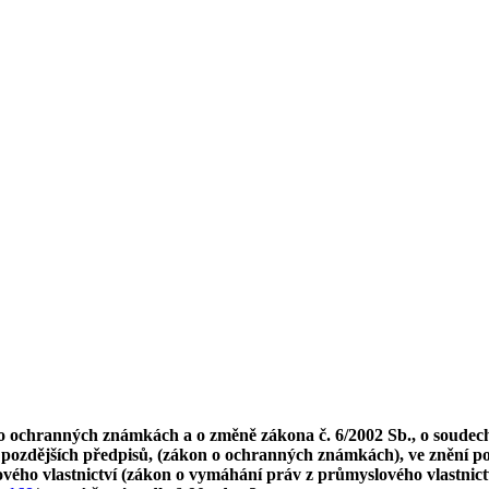
o ochranných známkách a o změně zákona č. 6/2002 Sb., o soudech,
 pozdějších předpisů, (zákon o ochranných známkách), ve znění po
ho vlastnictví (zákon o vymáhání práv z průmyslového vlastnictví)