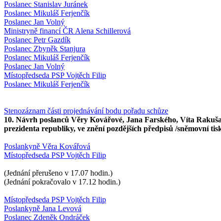
Poslanec Stanislav Juránek
Poslanec Mikuláš Ferjenčík
Poslanec Jan Volný
Ministryně financí ČR Alena Schillerová
Poslanec Petr Gazdík
Poslanec Zbyněk Stanjura
Poslanec Mikuláš Ferjenčík
Poslanec Jan Volný
Místopředseda PSP Vojtěch Filip
Poslanec Mikuláš Ferjenčík
Stenozáznam části projednávání bodu pořadu schůze
10. Návrh poslanců Věry Kovářové, Jana Farského, Víta Rakušan
prezidenta republiky, ve znění pozdějších předpisů /sněmovní ti
Poslankyně Věra Kovářová
Místopředseda PSP Vojtěch Filip
(Jednání přerušeno v 17.07 hodin.)
(Jednání pokračovalo v 17.12 hodin.)
Místopředseda PSP Vojtěch Filip
Poslankyně Jana Levová
Poslanec Zdeněk Ondráček