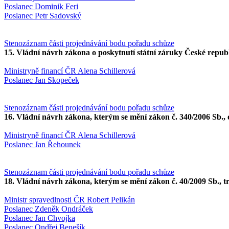
Poslanec Dominik Feri
Poslanec Petr Sadovský
Stenozáznam části projednávání bodu pořadu schůze
15. Vládní návrh zákona o poskytnutí státní záruky České repu
Ministryně financí ČR Alena Schillerová
Poslanec Jan Skopeček
Stenozáznam části projednávání bodu pořadu schůze
16. Vládní návrh zákona, kterým se mění zákon č. 340/2006 Sb., o
Ministryně financí ČR Alena Schillerová
Poslanec Jan Řehounek
Stenozáznam části projednávání bodu pořadu schůze
18. Vládní návrh zákona, kterým se mění zákon č. 40/2009 Sb., tr
Ministr spravedlnosti ČR Robert Pelikán
Poslanec Zdeněk Ondráček
Poslanec Jan Chvojka
Poslanec Ondřej Benešík