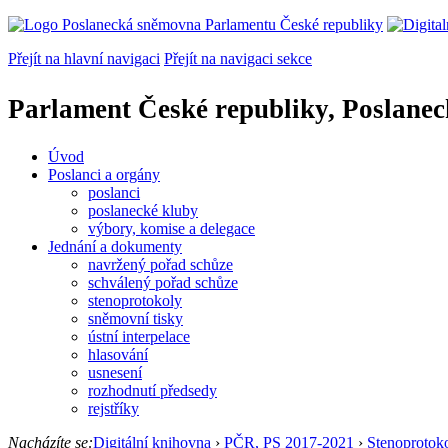
Přejít na hlavní navigaci
Přejít na navigaci sekce
Parlament České republiky, Poslane
Úvod
Poslanci a orgány
poslanci
poslanecké kluby
výbory, komise a delegace
Jednání a dokumenty
navržený pořad schůze
schválený pořad schůze
stenoprotokoly
sněmovní tisky
ústní interpelace
hlasování
usnesení
rozhodnutí předsedy
rejstříky
Nacházíte se:
Digitální knihovna
›
PČR, PS 2017-2021
›
Stenoprotok