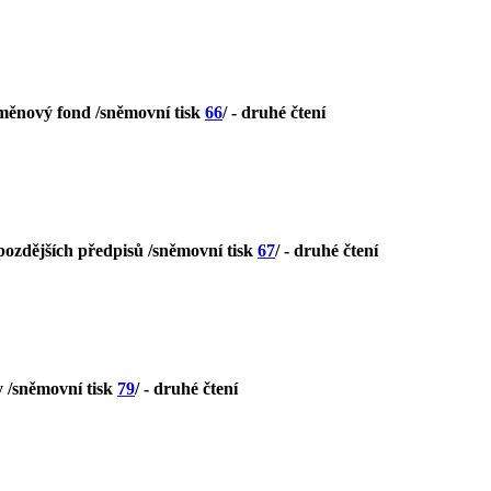
 měnový fond /sněmovní tisk
66
/ - druhé čtení
 pozdějších předpisů /sněmovní tisk
67
/ - druhé čtení
y /sněmovní tisk
79
/ - druhé čtení