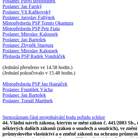
Poslanec Pavel Bělobrádek
Poslanec Jan Farský
Poslanec Vít Kaňkovský
Poslanec Jaroslav Faltýnek
Místopředseda PSP Tomio Okamura
Místopředseda PSP Petr Fiala
Poslanec Miroslav Kalousek
Poslanec Jan Bartošek
Poslanec Zbyněk Stanjura
Poslanec Miroslav Kalousek
Předseda PSP Radek Vondráček
(Jednání přerušeno ve 14.58 hodin.)
(Jednání pokračovalo v 15.48 hodin.)
Místopředseda PSP Jan Hamáček
Poslanec František Vácha
Poslanec Jan Bartošek
Poslanec Tomáš Martínek
Stenozáznam části projednávání bodu pořadu schůze
44. Vládní návrh zákona, kterým se mění zákon č. 441/2003 Sb., 
některých dalších zákonů (zákon o soudech a soudcích), ve znění
průmyslového vlastnictví a o změně zákonů na ochranu průmyslové