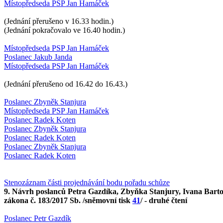
Místopředseda PSP Jan Hamáček
(Jednání přerušeno v 16.33 hodin.)
(Jednání pokračovalo ve 16.40 hodin.)
Místopředseda PSP Jan Hamáček
Poslanec Jakub Janda
Místopředseda PSP Jan Hamáček
(Jednání přerušeno od 16.42 do 16.43.)
Poslanec Zbyněk Stanjura
Místopředseda PSP Jan Hamáček
Poslanec Radek Koten
Poslanec Zbyněk Stanjura
Poslanec Radek Koten
Poslanec Zbyněk Stanjura
Poslanec Radek Koten
Stenozáznam části projednávání bodu pořadu schůze
9. Návrh poslanců Petra Gazdíka, Zbyňka Stanjury, Ivana Bartoše
zákona č. 183/2017 Sb. /sněmovní tisk
41
/ - druhé čtení
Poslanec Petr Gazdík