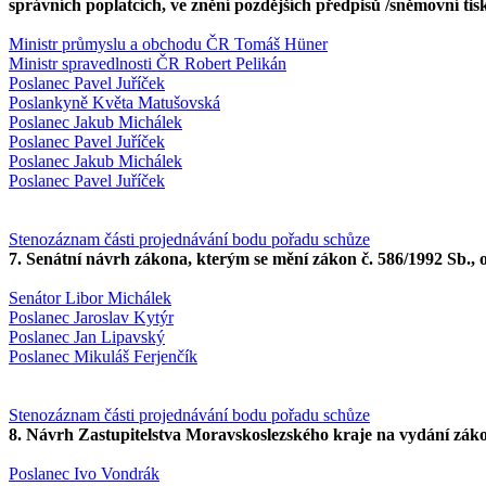
správních poplatcích, ve znění pozdějších předpisů /sněmovní ti
Ministr průmyslu a obchodu ČR Tomáš Hüner
Ministr spravedlnosti ČR Robert Pelikán
Poslanec Pavel Juříček
Poslankyně Květa Matušovská
Poslanec Jakub Michálek
Poslanec Pavel Juříček
Poslanec Jakub Michálek
Poslanec Pavel Juříček
Stenozáznam části projednávání bodu pořadu schůze
7. Senátní návrh zákona, kterým se mění zákon č. 586/1992 Sb., 
Senátor Libor Michálek
Poslanec Jaroslav Kytýr
Poslanec Jan Lipavský
Poslanec Mikuláš Ferjenčík
Stenozáznam části projednávání bodu pořadu schůze
8. Návrh Zastupitelstva Moravskoslezského kraje na vydání zákon
Poslanec Ivo Vondrák