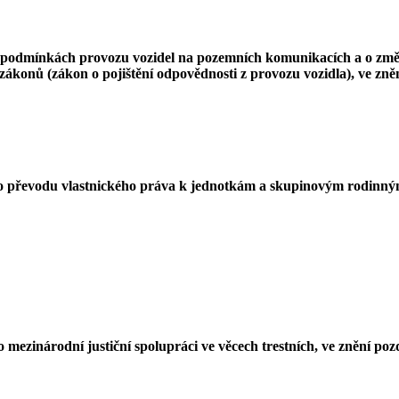
o podmínkách provozu vozidel na pozemních komunikacích a o změn
konů (zákon o pojištění odpovědnosti z provozu vozidla), ve znění
., o převodu vlastnického práva k jednotkám a skupinovým rodin
 mezinárodní justiční spolupráci ve věcech trestních, ve znění poz