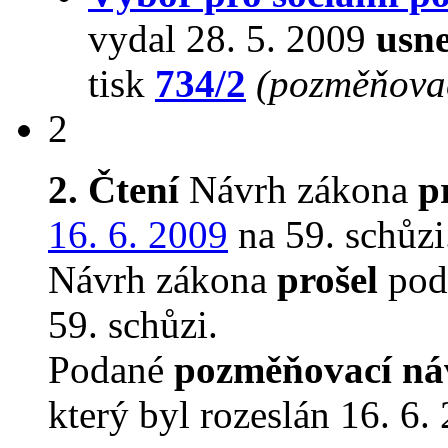
vydal 28. 5. 2009
usne
tisk
734/2
(pozměňovac
2
2. Čtení
Návrh zákona
p
16. 6. 2009
na 59. schůzi
Návrh zákona
prošel
podr
59. schůzi.
Podané
pozměňovací ná
který byl rozeslán 16. 6.