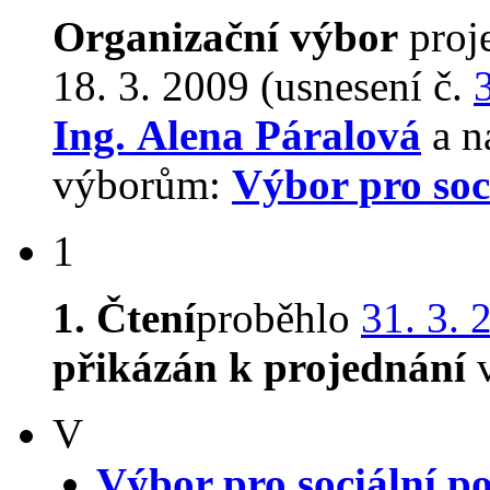
Organizační výbor
proj
18. 3. 2009 (usnesení č.
Ing. Alena Páralová
a n
výborům:
Výbor pro soci
1
1. Čtení
proběhlo
31. 3. 
přikázán k projednání
v
V
Výbor pro sociální po