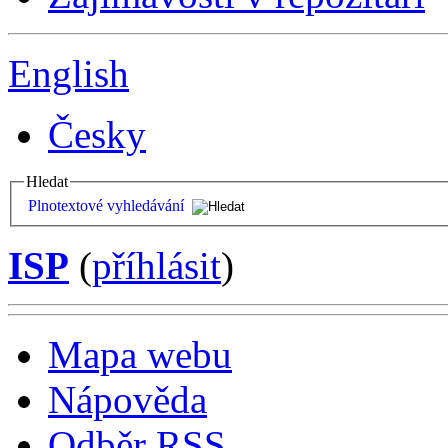
English
Česky
Hledat
Plnotextové vyhledávání
ISP
(
příhlásit
)
Mapa webu
Nápověda
Odběr RSS