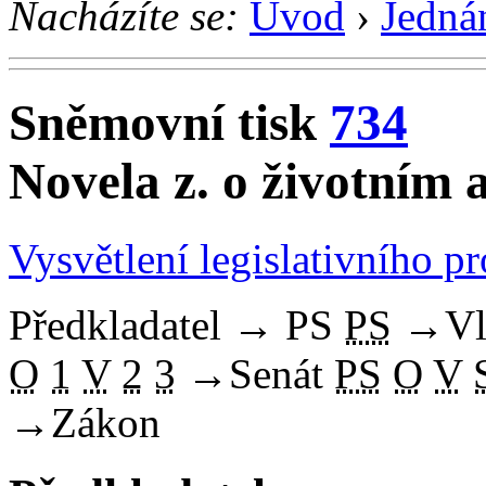
Nacházíte se:
Úvod
›
Jedná
Sněmovní tisk
734
Novela z. o životním
Vysvětlení legislativního p
Předkladatel
→
PS
PS
→
Vl
O
1
V
2
3
→
Senát
PS
O
V
→
Zákon