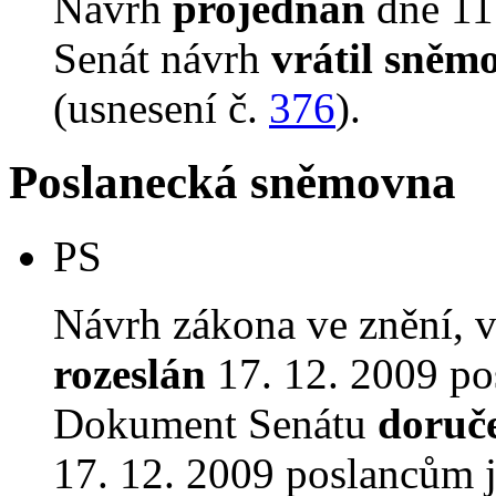
Návrh
projednán
dne 11.
Senát návrh
vrátil sněm
(usnesení č.
376
).
Poslanecká sněmovna
PS
Návrh zákona ve znění, 
rozeslán
17. 12. 2009 po
Dokument Senátu
doruč
17. 12. 2009 poslancům 