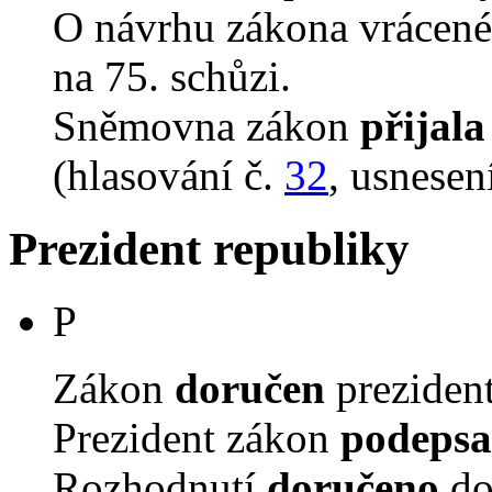
O návrhu zákona vrácen
na 75. schůzi.
Sněmovna zákon
přijala
(hlasování č.
32
, usnesen
Prezident republiky
P
Zákon
doručen
prezident
Prezident zákon
podepsa
Rozhodnutí
doručeno
do