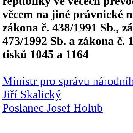
republiky ve věcech převo
věcem na jiné právnické n
zákona č. 438/1991 Sb., zá
473/1992 Sb. a zákona č. 
tisků 1045 a 1164
Ministr pro správu národníh
Jiří Skalický
Poslanec Josef Holub