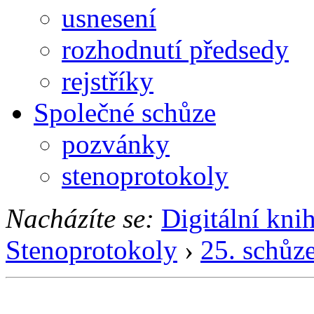
usnesení
rozhodnutí předsedy
rejstříky
Společné schůze
pozvánky
stenoprotokoly
Nacházíte se:
Digitální kni
Stenoprotokoly
›
25. schůz