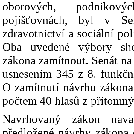
oborových, podnikový
pojišťovnách, byl v S
zdravotnictví a sociální p
Oba uvedené výbory sho
zákona zamítnout. Senát na 
usnesením 345 z 8. funkčn
O zamítnutí návrhu zákona
počtem 40 hlasů z přítomný
Navrhovaný zákon nav
předložené návrhy zákona 