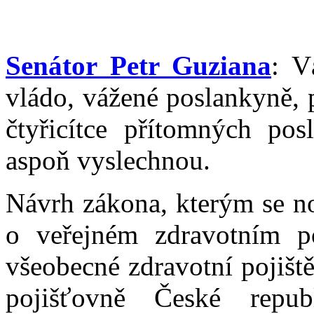
Senátor Petr Guziana
: V
vládo, vážené poslankyně, 
čtyřicítce přítomných posl
aspoň vyslechnou.
Návrh zákona, kterým se no
o veřejném zdravotním po
všeobecné zdravotní pojišt
pojišťovně České repu