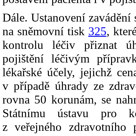
Dále. Ustanovení zavádění
na sněmovní tisk
325
, kte
kontrolu léčiv přiznat ú
pojištění léčivým přípra
lékařské účely, jejichž ce
v případě úhrady ze zdravo
rovna 50 korunám, se nahr
Státnímu ústavu pro ko
z veřejného zdravotního 