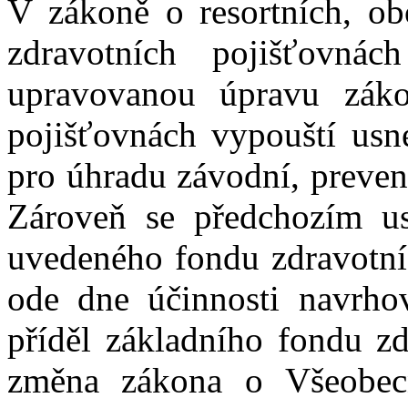
V zákoně o resortních, ob
zdravotních pojišťovn
upravovanou úpravu záko
pojišťovnách vypouští usne
pro úhradu závodní, prevent
Zároveň se předchozím us
uvedeného fondu zdravotní
ode dne účinnosti navrh
příděl základního fondu zd
změna zákona o Všeobecn