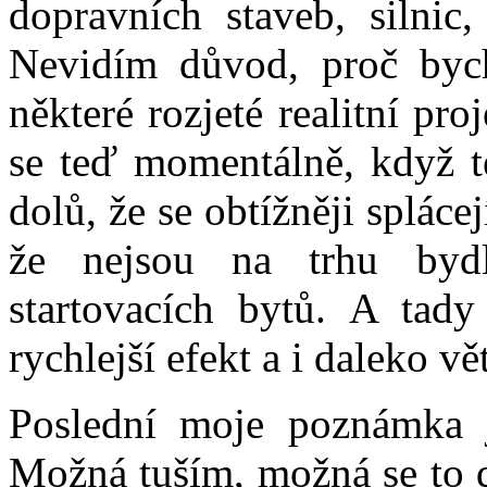
dopravních staveb, silnic,
Nevidím důvod, proč bych
některé rozjeté realitní pr
se teď momentálně, když t
dolů, že se obtížněji spláce
že nejsou na trhu bydl
startovacích bytů. A tady
rychlejší efekt a i daleko vě
Poslední moje poznámka je
Možná tuším, možná se to dá