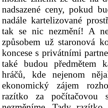
nadsazené ceny, pokud bud
nadále kartelizované pros
tak se nic nezmění! A n
způsobem už staronová ko
koncese s privátními partne
také budou předmětem kar
hráčů, kde nejenom nějak
ekonomický zájem rozho
razítko za počítačovou 
nezměníme. Tady razítko 