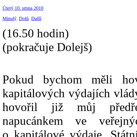
Úterý 10. srpna 2010
Minulý
Dolů
Další
(16.50 hodin)
(pokračuje Dolejš)
Pokud bychom měli hovo
kapitálových výdajích vlád
hovořil již můj předř
napucánkem ve veřejný
o kapitálové výdaje, Státn