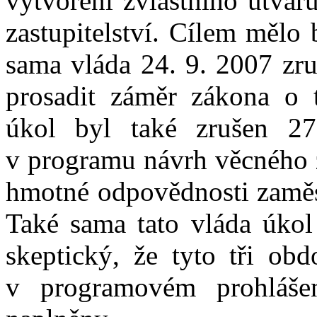
vytvoření zvláštního útvar
zastupitelství. Cílem mělo
sama vláda 24. 9. 2007 zru
prosadit záměr zákona o t
úkol byl také zrušen 27
v programu návrh věcného 
hmotné odpovědnosti zaměs
Také sama tato vláda úkol 
skeptický, že tyto tři ob
v programovém prohláše