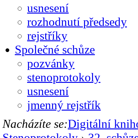
usnesení
rozhodnutí předsedy
rejstříky
Společné schůze
pozvánky
stenoprotokoly
usnesení
jmenný rejstřík
Nacházíte se:
Digitální kni
Stenoprotokoly
›
32. schůz