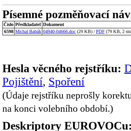
Písemné pozměňovací náv
Číslo
Předkladatel
Dokument
6598
Michal Babák
04940-04666.doc
(29 KB) /
PDF
(79 KB, 2 str
Hesla věcného rejstříku:
D
Pojištění
,
Spoření
(Údaje rejstříku neprošly korekt
na konci volebního období.)
Deskriptory EUROVOCu