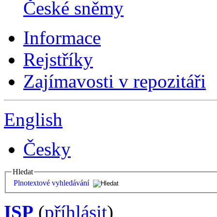
České sněmy
Informace
Rejstříky
Zajímavosti v repozitáři
English
Česky
Hledat
Plnotextové vyhledávání
ISP
(
příhlásit
)