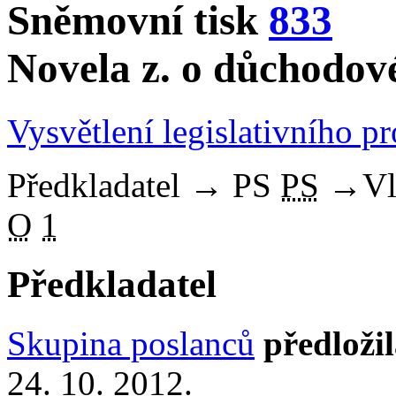
Sněmovní tisk
833
Novela z. o důchodov
Vysvětlení legislativního p
Předkladatel
→
PS
PS
→
Vl
O
1
Předkladatel
Skupina poslanců
předloži
24. 10. 2012.