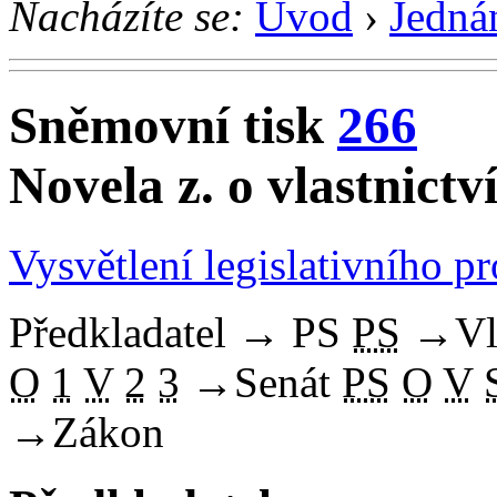
Nacházíte se:
Úvod
›
Jedná
Sněmovní tisk
266
Novela z. o vlastnictv
Vysvětlení legislativního p
Předkladatel
→
PS
PS
→
Vl
O
1
V
2
3
→
Senát
PS
O
V
→
Zákon