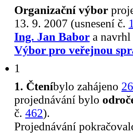
Organizační výbor
proj
13. 9. 2007 (usnesení č.
Ing. Jan Babor
a navrhl
Výbor pro veřejnou spr
1
1. Čtení
bylo zahájeno
26
projednávání bylo
odroč
č.
462
).
Projednávání pokračova