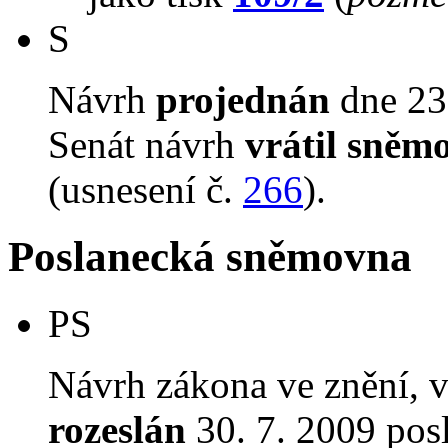
S
Návrh
projednán
dne 23.
Senát návrh
vrátil sněm
(usnesení č.
266
).
Poslanecká sněmovna
PS
Návrh zákona ve znění, 
rozeslán
30. 7. 2009 pos