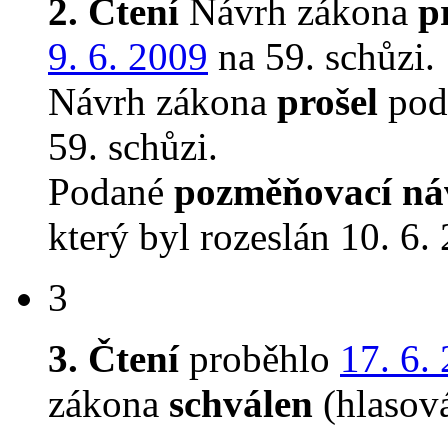
2. Čtení
Návrh zákona
p
9. 6. 2009
na 59. schůzi.
Návrh zákona
prošel
podr
59. schůzi.
Podané
pozměňovací ná
který byl rozeslán 10. 6.
3
3. Čtení
proběhlo
17. 6.
zákona
schválen
(hlasov