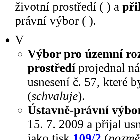
životní prostředí ( ) a
při
právní výbor ( ).
V
Výbor pro územní roz
prostředí
projednal náv
usnesení č. 57, které 
(
schvaluje
).
Ústavně-právní výbo
15. 7. 2009 a přijal us
jako tisk
109/2
(
pozmě