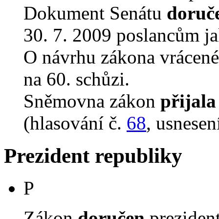
Dokument Senátu
doruč
30. 7. 2009 poslancům ja
O návrhu zákona vrácen
na 60. schůzi.
Sněmovna zákon
přijala
(hlasování č.
68
, usnesen
Prezident republiky
P
Zákon
doručen
prezident