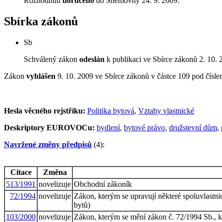
Rozhodnutí
doručeno
do Sněmovny 24. 9. 2009.
Sbírka zákonů
Sb
Schválený zákon
odeslán
k publikaci ve Sbírce zákonů 2. 10. 
Zákon
vyhlášen
9. 10. 2009 ve Sbírce zákonů v částce 109 pod čísl
Hesla věcného rejstříku:
Politika bytová
,
Vztahy vlastnické
Deskriptory EUROVOCu:
bydlení
,
bytové právo
,
družstevní dům
,
Navržené změny předpisů
(4):
Citace
Změna
513/1991
novelizuje
Obchodní zákoník
72/1994
novelizuje
Zákon, kterým se upravují některé spoluvlastn
bytů)
103/2000
novelizuje
Zákon, kterým se mění zákon č. 72/1994 Sb., k