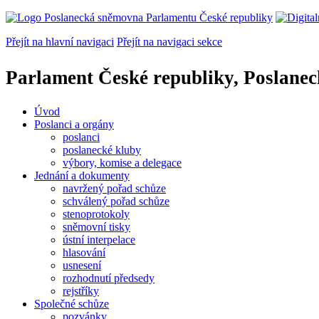
Přejít na hlavní navigaci
Přejít na navigaci sekce
Parlament České republiky, Poslane
Úvod
Poslanci a orgány
poslanci
poslanecké kluby
výbory, komise a delegace
Jednání a dokumenty
navržený pořad schůze
schválený pořad schůze
stenoprotokoly
sněmovní tisky
ústní interpelace
hlasování
usnesení
rozhodnutí předsedy
rejstříky
Společné schůze
pozvánky