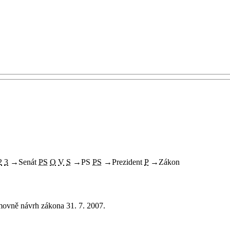
2
3
→
Senát
PS
O
V
S
→
PS
PS
→
Prezident
P
→
Zákon
ovně návrh zákona 31. 7. 2007.