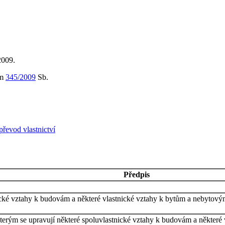
2009.
em
345/2009
Sb.
převod vlastnictví
Předpis
ické vztahy k budovám a některé vlastnické vztahy k bytům a nebytovým
terým se upravují některé spoluvlastnické vztahy k budovám a některé