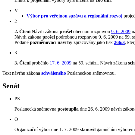
Lhůta k projednání výbory byla určena na
100 dní
.
V
Výbor pro veřejnou správu a regionální rozvoj
projed
2
2. Čtení
Návrh zákona
prošel
obecnou rozpravou
9. 6. 2009
na
Návrh zákona
prošel
podrobnou rozpravou 9. 6. 2009 na 59. s
Podané
pozměňovací návrhy
zpracovány jako tisk
266/3
, kte
3
3. Čtení
proběhlo
17. 6. 2009
na 59. schůzi.
Návrh zákona
sch
Text návrhu zákona
schváleného
Poslaneckou sněmovnou.
Senát
PS
Poslanecká sněmovna
postoupila
dne 26. 6. 2009 návrh zákona
O
Organizační výbor dne 1. 7. 2009
stanovil
garančním výborem V