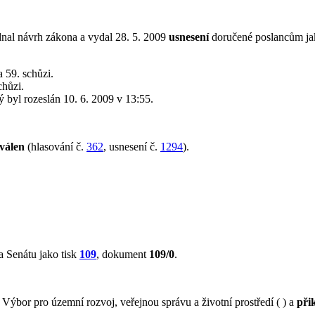
nal návrh zákona a vydal 28. 5. 2009
usnesení
doručené poslancům ja
 59. schůzi.
chůzi.
rý byl rozeslán 10. 6. 2009 v 13:55.
válen
(hlasování č.
362
, usnesení č.
1294
).
 Senátu jako tisk
109
, dokument
109/0
.
ýbor pro územní rozvoj, veřejnou správu a životní prostředí ( ) a
při