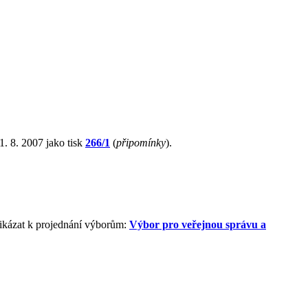
. 8. 2007 jako tisk
266/1
(
připomínky
).
řikázat k projednání výborům:
Výbor pro veřejnou správu a