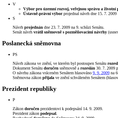
V
Výbor pro územní rozvoj, veřejnou správu a životní 
Ústavně-právní výbor
projednal návrh dne 15. 7. 2009 a
S
Návrh
projednán
dne 23. 7. 2009 na 9. schůzi Senátu.
Senát návrh
vrátil sněmovně s pozměňovacími návrhy
(usnes
Poslanecká sněmovna
PS
Návrh zákona ve znění, ve kterém byl postoupen Senátu
rozes
Dokument Senátu
doručen
sněmovně a
rozeslán
30. 7. 2009 
O návrhu zákona vráceném Senátem hlasováno
9. 9. 2009
na 6
Sněmovna zákon
přijala
ve znění schváleném Senátem (hlasov
Prezident republiky
P
Zákon
doručen
prezidentovi k podepsání 14. 9. 2009.
Prezident zákon
podepsal
.