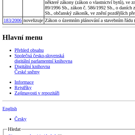
některé zákony (zákon o vlastnictví bytů), ve z
89/1996 Sb., zákon č. 586/1992 Sb., o daních z
Sb., občanský zákoník, ve znění pozdějších pře
183/2006
novelizuje
Zákon o územním plánování a stavebním řádu (
Hlavní menu
Přehled obsahu
Společná česko-slovenská
digitální parlamentní knihovna
Digitální knihovna
České sněmy
Informace
Rejstříky
Zajímavosti v repozitáři
English
Česky
Hledat