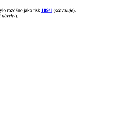
bylo rozdáno jako tisk
109/1
(
schvaluje
).
 návrhy
).