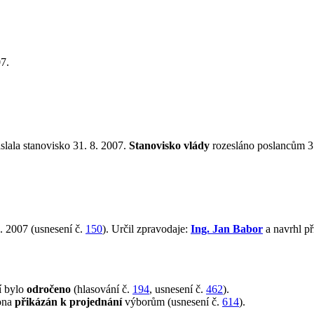
7.
slala stanovisko 31. 8. 2007.
Stanovisko vlády
rozesláno poslancům 31
. 2007 (usnesení č.
150
). Určil zpravodaje:
Ing. Jan Babor
a navrhl p
í bylo
odročeno
(hlasování č.
194
, usnesení č.
462
).
kona
přikázán k projednání
výborům (usnesení č.
614
).