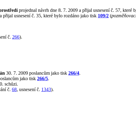
prostředí
projednal návrh dne 8. 7. 2009 a přijal usnesení č. 57, které 
 přijal usnesení č. 35, které bylo rozdáno jako tisk
109/2
(
pozměňovací
ení č.
266
).
lán
30. 7. 2009 poslancům jako tisk
266/4
.
poslancům jako tisk
266/5
.
0. schůzi.
ání č.
68
, usnesení č.
1343
).