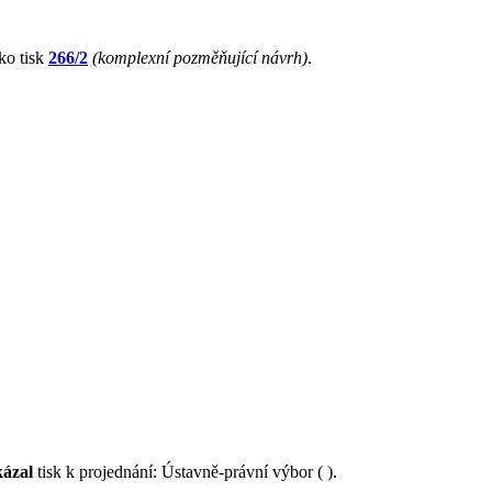
ko tisk
266/2
(komplexní pozměňující návrh)
.
kázal
tisk k projednání: Ústavně-právní výbor ( ).