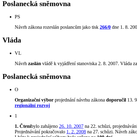
Poslanecká sněmovna
PS
Návrh zákona rozeslán poslancům jako tisk
266/0
dne 1. 8. 200
Vláda
VL
Návrh
zaslán
vládě k vyjádření stanoviska 2. 8. 2007. Vláda za
Poslanecká sněmovna
O
Organizační výbor
projednání návrhu zákona
doporučil
13. 9
regionální rozvoj
1
1. Čtení
bylo zahájeno
26. 10. 2007
na 22. schůzi, projednáván
Projednávání pokračovalo
1. 2. 2008
na 27. schůzi. Návrh zá