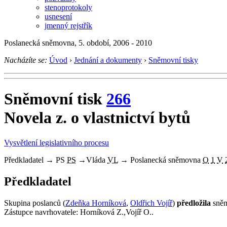
stenoprotokoly
usnesení
jmenný rejstřík
Poslanecká sněmovna, 5. období, 2006 - 2010
Nacházíte se:
Úvod
›
Jednání a dokumenty
›
Sněmovní tisky
Sněmovní tisk
266
Novela z. o vlastnictví bytů
Vysvětlení legislativního procesu
Předkladatel
→
PS
PS
→
Vláda
VL
→
Poslanecká sněmovna
O
1
V
Předkladatel
Skupina poslanců (
Zdeňka Horníková
,
Oldřich Vojíř
)
předložila
sněm
Zástupce navrhovatele: Horníková Z.,Vojíř O..