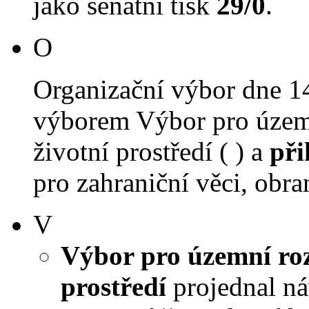
jako senátní tisk
29/0
.
O
Organizační výbor dne 1
výborem Výbor pro územn
životní prostředí ( ) a
při
pro zahraniční věci, obra
V
Výbor pro územní roz
prostředí
projednal náv