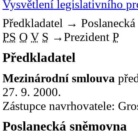
Vysvětlení legislativního p
Předkladatel
→
Poslaneck
PS
O
V
S
→
Prezident
P
Předkladatel
Mezinárodní smlouva
před
27. 9. 2000.
Zástupce navrhovatele: Gros
Poslanecká sněmovna