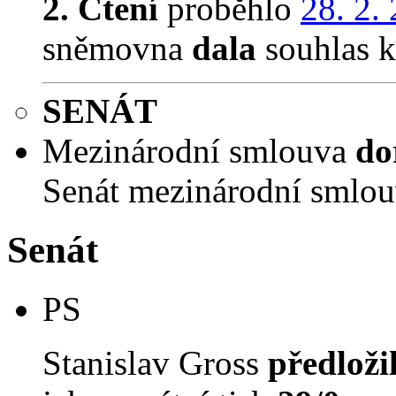
2. Čtení
proběhlo
28. 2.
sněmovna
dala
souhlas k 
SENÁT
Mezinárodní smlouva
do
Senát mezinárodní smlo
Senát
PS
Stanislav Gross
předloži