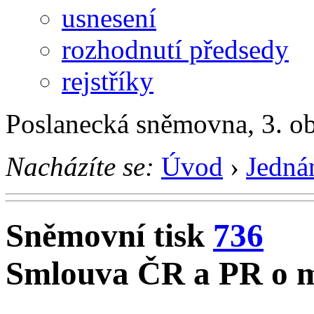
usnesení
rozhodnutí předsedy
rejstříky
Poslanecká sněmovna, 3. o
Nacházíte se:
Úvod
›
Jedná
Sněmovní tisk
736
Smlouva ČR a PR o m