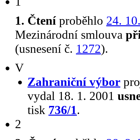
1
1. Čtení
proběhlo
24. 10
Mezinárodní smlouva
př
(usnesení č.
1272
).
V
Zahraniční výbor
pro
vydal 18. 1. 2001
usne
tisk
736/1
.
2