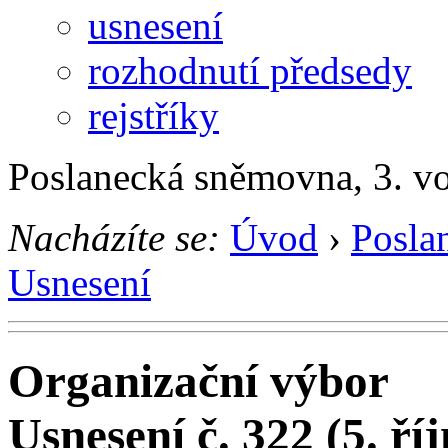
usnesení
rozhodnutí předsedy
rejstříky
Poslanecká sněmovna, 3. v
Nacházíte se:
Úvod
›
Posla
Usnesení
Organizační výbor
Usnesení č. 322 (5. ří