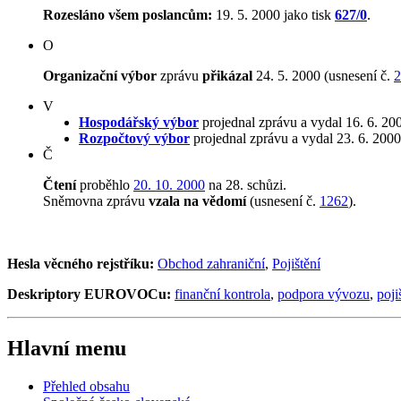
Rozesláno všem poslancům:
19. 5. 2000 jako tisk
627/0
.
O
Organizační výbor
zprávu
přikázal
24. 5. 2000 (usnesení č.
2
V
Hospodářský výbor
projednal zprávu a vydal 16. 6. 2
Rozpočtový výbor
projednal zprávu a vydal 23. 6. 200
Č
Čtení
proběhlo
20. 10. 2000
na 28. schůzi.
Sněmovna zprávu
vzala na vědomí
(usnesení č.
1262
).
Hesla věcného rejstříku:
Obchod zahraniční
,
Pojištění
Deskriptory EUROVOCu:
finanční kontrola
,
podpora vývozu
,
poji
Hlavní menu
Přehled obsahu