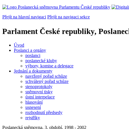
Přejít na hlavní navigaci
Přejít na navigaci sekce
Parlament České republiky, Poslane
Úvod
Poslanci a orgány
poslanci
poslanecké kluby
výbory, komise a delegace
Jednání a dokumenty
navržený pořad schůze
schválený pořad schůze
stenoprotokoly
sněmovní tisky
ústní interpelace
hlasování
usnesení
rozhodnutí předsedy
rejstříky
Poslanecká sněmovna, 3. období, 1998 - 2002