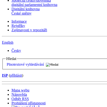
Společná česko-slovenská
digitální parlamentní knihovna
Digitální knihovna
České sněmy
Informace
Rejstříky
Zajímavosti v repozitáři
English
Česky
Hledat
Plnotextové vyhledávání
ISP
(
příhlásit
)
Mapa webu
Nápověda
Odběr RSS
Prohlášení přístupnosti