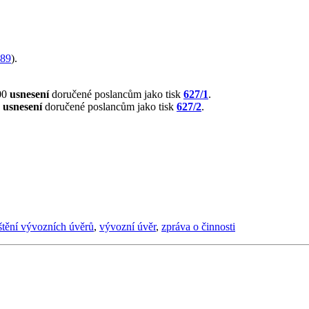
89
).
000
usnesení
doručené poslancům jako tisk
627/1
.
0
usnesení
doručené poslancům jako tisk
627/2
.
štění vývozních úvěrů
,
vývozní úvěr
,
zpráva o činnosti