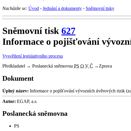
Nacházíte se:
Úvod
›
Jednání a dokumenty
›
Sněmovní tisky
Sněmovní tisk
627
Informace o pojišťování vývozn
Vysvětlení legislativního procesu
Předkladatel
→
Poslanecká sněmovna
PS
O
V
Č
→
Zprava
Dokument
Úplný název:
Informace o pojišťování vývozních úvěrových rizik (za
Autor:
EGAP, a.s.
Poslanecká sněmovna
PS