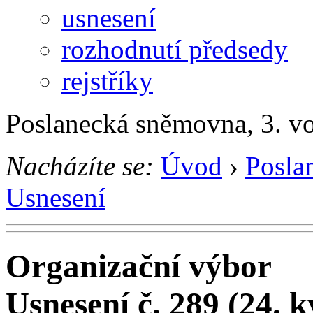
usnesení
rozhodnutí předsedy
rejstříky
Poslanecká sněmovna, 3. v
Nacházíte se:
Úvod
›
Posla
Usnesení
Organizační výbor
Usnesení č. 289 (24. 