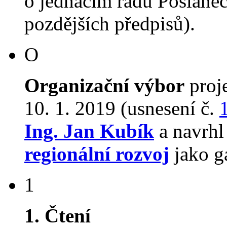
o jednacím řádu Poslane
pozdějších předpisů).
O
Organizační výbor
proj
10. 1. 2019 (usnesení č.
Ing. Jan Kubík
a navrh
regionální rozvoj
jako g
1
1. Čtení