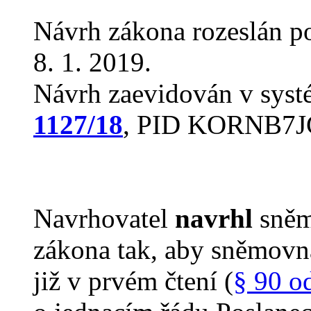
Návrh zákona rozeslán p
8. 1. 2019.
Návrh zaevidován v sys
1127/18
, PID KORNB7J
Navrhovatel
navrhl
sněm
zákona tak, aby sněmovn
již v prvém čtení (
§ 90 o