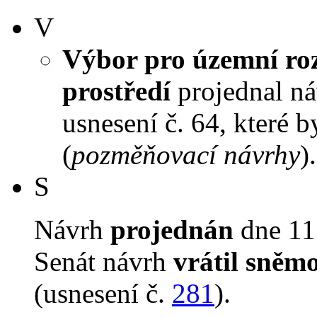
V
Výbor pro územní roz
prostředí
projednal náv
usnesení č. 64, které 
(
pozměňovací návrhy
).
S
Návrh
projednán
dne 11.
Senát návrh
vrátil sněm
(usnesení č.
281
).