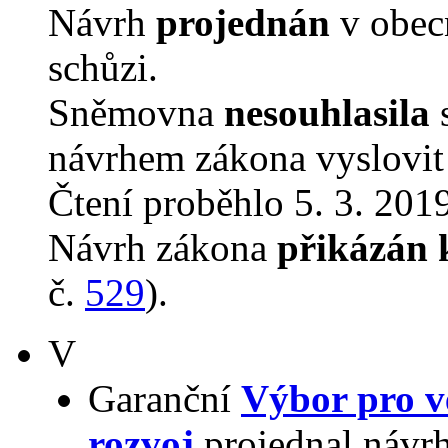
Návrh
projednán
v obec
schůzi.
Sněmovna
nesouhlasila
s
návrhem zákona vyslovit 
Čtení proběhlo 5. 3. 2019
Návrh zákona
přikázán 
č.
529
).
V
Garanční
Výbor pro v
rozvoj
projednal návrh