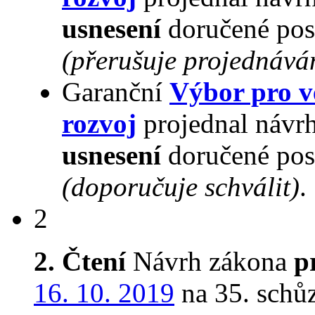
usnesení
doručené pos
(přerušuje projednává
Garanční
Výbor pro v
rozvoj
projednal návrh
usnesení
doručené pos
(doporučuje schválit)
.
2
2. Čtení
Návrh zákona
p
16. 10. 2019
na 35. schůz