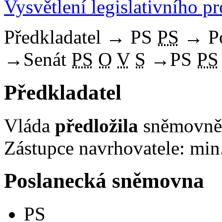
Vysvětlení legislativního p
Předkladatel
→
PS
PS
→
P
→
Senát
PS
O
V
S
→
PS
PS
Předkladatel
Vláda
předložila
sněmovně 
Zástupce navrhovatele: min.
Poslanecká sněmovna
PS