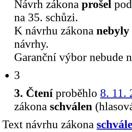
Návrh zákona
prošel
pod
na 35. schůzi.
K návrhu zákona
nebyly
návrhy.
Garanční výbor nebude n
3
3. Čtení
proběhlo
8. 11.
zákona
schválen
(hlasov
Text návrhu zákona
schvál