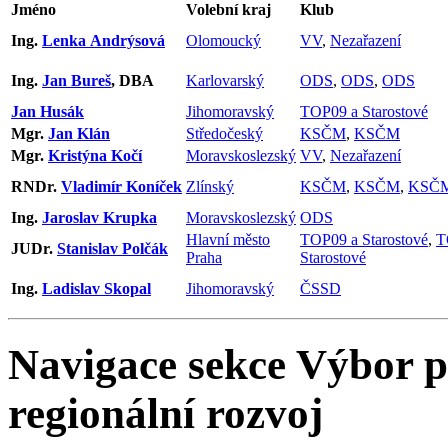
Jméno
Volební kraj
Klub
Ing.
Lenka Andrýsová
Olomoucký
VV
,
Nezařazení
Ing.
Jan Bureš
, DBA
Karlovarský
ODS
,
ODS
,
ODS
Jan Husák
Jihomoravský
TOP09 a Starostové
Mgr.
Jan Klán
Středočeský
KSČM
,
KSČM
Mgr.
Kristýna Kočí
Moravskoslezský
VV
,
Nezařazení
RNDr.
Vladimír Koníček
Zlínský
KSČM
,
KSČM
,
KSČ
Ing.
Jaroslav Krupka
Moravskoslezský
ODS
Hlavní město
TOP09 a Starostové
,
T
JUDr.
Stanislav Polčák
Praha
Starostové
Ing.
Ladislav Skopal
Jihomoravský
ČSSD
Navigace sekce
Výbor p
regionální rozvoj