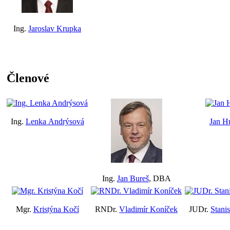
Ing.
Jaroslav Krupka
Členové
Ing.
Lenka Andrýsová
Jan H
Ing.
Jan Bureš
, DBA
Mgr.
Kristýna Kočí
RNDr.
Vladimír Koníček
JUDr.
Stani