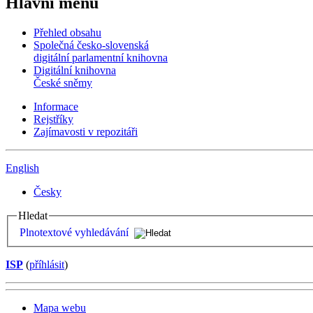
Hlavní menu
Přehled obsahu
Společná česko-slovenská
digitální parlamentní knihovna
Digitální knihovna
České sněmy
Informace
Rejstříky
Zajímavosti v repozitáři
English
Česky
Hledat
Plnotextové vyhledávání
ISP
(
příhlásit
)
Mapa webu