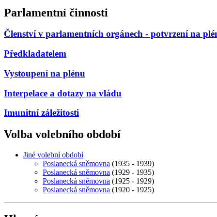
Parlamentní činnosti
Členství v parlamentních orgánech - potvrzení na pl
Předkladatelem
Vystoupení na plénu
Interpelace a dotazy na vládu
Imunitní záležitosti
Volba volebního období
Jiné volební období
Poslanecká sněmovna
(1935 - 1939)
Poslanecká sněmovna
(1929 - 1935)
Poslanecká sněmovna
(1925 - 1929)
Poslanecká sněmovna
(1920 - 1925)