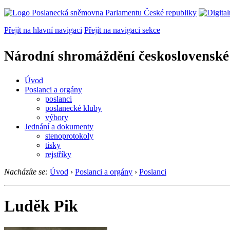
Přejít na hlavní navigaci
Přejít na navigaci sekce
Národní shromáždění československé
Úvod
Poslanci a orgány
poslanci
poslanecké kluby
výbory
Jednání a dokumenty
stenoprotokoly
tisky
rejstříky
Nacházíte se:
Úvod
›
Poslanci a orgány
›
Poslanci
Luděk Pik