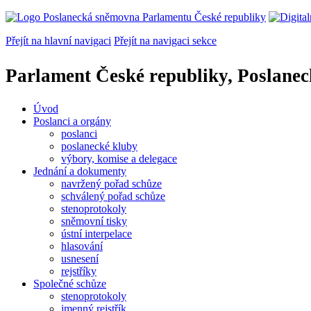
Přejít na hlavní navigaci
Přejít na navigaci sekce
Parlament České republiky, Poslane
Úvod
Poslanci a orgány
poslanci
poslanecké kluby
výbory, komise a delegace
Jednání a dokumenty
navržený pořad schůze
schválený pořad schůze
stenoprotokoly
sněmovní tisky
ústní interpelace
hlasování
usnesení
rejstříky
Společné schůze
stenoprotokoly
jmenný rejstřík