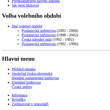
Předkladatelem návrhů zákonů
Jak jsem hlasoval
Volba volebního období
Jiné volební období
Poslanecká sněmovna
(2002 - 2006)
Poslanecká sněmovna
(1998 - 2002)
Česká národní rada
(1992 - 1992)
Poslanecká sněmovna
(1992 - 1996)
Hlavní menu
Přehled obsahu
Společná česko-slovenská
digitální parlamentní knihovna
Digitální knihovna
České sněmy
Informace
Rejstříky
Zajímavosti v repozitáři