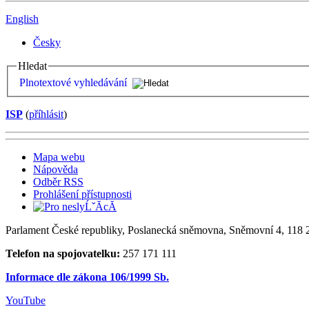
English
Česky
Hledat
Plnotextové vyhledávání
ISP
(
příhlásit
)
Mapa webu
Nápověda
Odběr RSS
Prohlášení přístupnosti
Parlament České republiky, Poslanecká sněmovna, Sněmovní 4, 118 2
Telefon na spojovatelku:
257 171 111
Informace dle zákona 106/1999 Sb.
YouTube