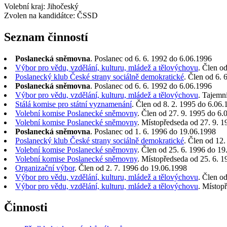
Volební kraj: Jihočeský
Zvolen na kandidátce: ČSSD
Seznam činností
Poslanecká sněmovna
. Poslanec od 6. 6. 1992 do 6.06.1996
Výbor pro vědu, vzdělání, kulturu, mládež a tělovýchovu
. Člen o
Poslanecký klub České strany sociálně demokratické
. Člen od 6. 
Poslanecká sněmovna
. Poslanec od 6. 6. 1992 do 6.06.1996
Výbor pro vědu, vzdělání, kulturu, mládež a tělovýchovu
. Tajemn
Stálá komise pro státní vyznamenání
. Člen od 8. 2. 1995 do 6.06
Volební komise Poslanecké sněmovny
. Člen od 27. 9. 1995 do 6.
Volební komise Poslanecké sněmovny
. Místopředseda od 27. 9. 
Poslanecká sněmovna
. Poslanec od 1. 6. 1996 do 19.06.1998
Poslanecký klub České strany sociálně demokratické
. Člen od 12
Volební komise Poslanecké sněmovny
. Člen od 25. 6. 1996 do 1
Volební komise Poslanecké sněmovny
. Místopředseda od 25. 6. 
Organizační výbor
. Člen od 2. 7. 1996 do 19.06.1998
Výbor pro vědu, vzdělání, kulturu, mládež a tělovýchovu
. Člen o
Výbor pro vědu, vzdělání, kulturu, mládež a tělovýchovu
. Místop
Činnosti