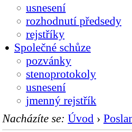
usnesení
rozhodnutí předsedy
rejstříky
Společné schůze
pozvánky
stenoprotokoly
usnesení
jmenný rejstřík
Nacházíte se:
Úvod
›
Posla