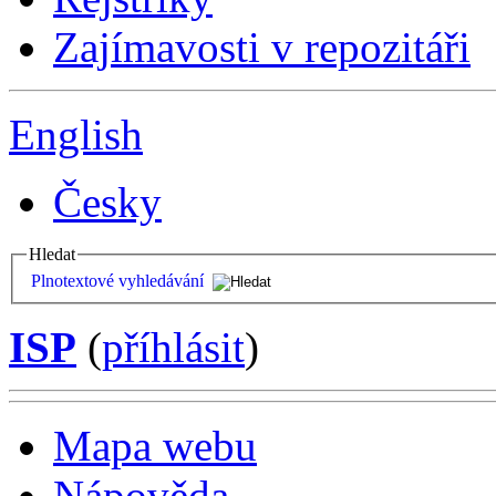
Zajímavosti v repozitáři
English
Česky
Hledat
Plnotextové vyhledávání
ISP
(
příhlásit
)
Mapa webu
Nápověda