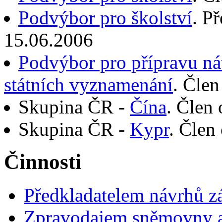
Podvýbor pro školství
. P
15.06.2006
Podvýbor pro přípravu ná
státních vyznamenání
. Člen
Skupina ČR -
Čína
. Člen
Skupina ČR -
Kypr
. Člen
Činnosti
Předkladatelem návrhů 
Zpravodajem sněmovny a 