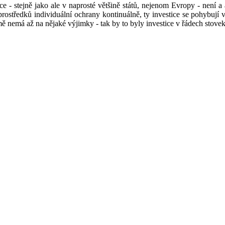
ce - stejně jako ale v naprosté většině států, nejenom Evropy - není a 
prostředků individuální ochrany kontinuálně, ty investice se pohybují
ě nemá až na nějaké výjimky - tak by to byly investice v řádech stovek