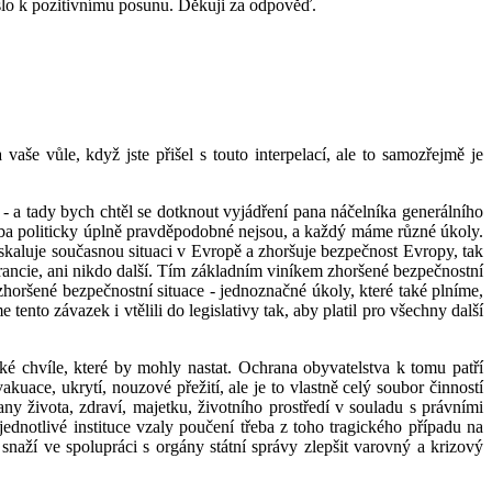
 došlo k pozitivnímu posunu. Děkuji za odpověď.
še vůle, když jste přišel s touto interpelací, ale to samozřejmě je
ě - a tady bych chtěl se dotknout vyjádření pana náčelníka generálního
třeba politicky úplně pravděpodobné nejsou, a každý máme různé úkoly.
 eskaluje současnou situaci v Evropě a zhoršuje bezpečnost Evropy, tak
 Francie, ani nikdo další. Tím základním viníkem zhoršené bezpečnostní
horšené bezpečnostní situace - jednoznačné úkoly, které také plníme,
ento závazek i vtělili do legislativy tak, aby platil pro všechny další
cké chvíle, které by mohly nastat. Ochrana obyvatelstva k tomu patří
akuace, ukrytí, nouzové přežití, ale je to vlastně celý soubor činností
 života, zdraví, majetku, životního prostředí v souladu s právními
ednotlivé instituce vzaly poučení třeba z toho tragického případu na
naží ve spolupráci s orgány státní správy zlepšit varovný a krizový