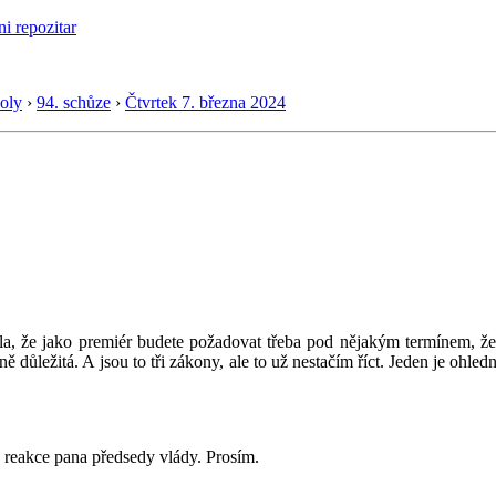
oly
›
94. schůze
›
Čtvrtek 7. března 2024
a, že jako premiér budete požadovat třeba pod nějakým termínem, že p
šně důležitá. A jsou to tři zákony, ale to už nestačím říct. Jeden je ohle
ě reakce pana předsedy vlády. Prosím.