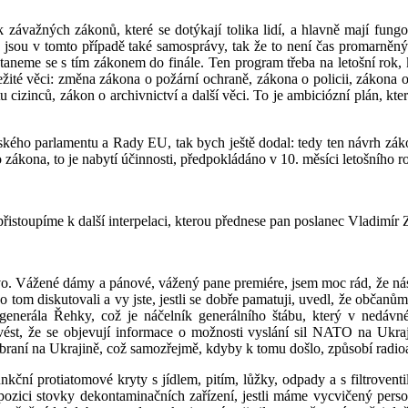
 závažných zákonů, které se dotýkají tolika lidí, a hlavně mají fungov
eba jsou v tomto případě také samosprávy, tak že to není čas promarněn
staneme se s tím zákonem do finále. Ten program třeba na letošní rok, 
ůležité věci: změna zákona o požární ochraně, zákona o policii, zákon
cizinců, zákon o archivnictví a další věci. To je ambiciózní plán, který
ského parlamentu a Rady EU, tak bych ještě dodal: tedy ten návrh záko
zákona, to je nabytí účinnosti, předpokládáno v 10. měsíci letošního r
řistoupíme k další interpelaci, kterou přednese pan poslanec Vladimír 
lovo. Vážené dámy a pánové, vážený pane premiére, jsem moc rád, že n
o tom diskutovali a vy jste, jestli se dobře pamatuji, uvedl, že občanů
na generála Řehky, což je náčelník generálního štábu, který v nedáv
ést, že se objevují informace o možnosti vyslání sil NATO na Ukraj
zbraní na Ukrajině, což samozřejmě, kdyby k tomu došlo, způsobí radio
nkční protiatomové kryty s jídlem, pitím, lůžky, odpady a s filtrovent
zici stovky dekontaminačních zařízení, jestli máme vycvičený person