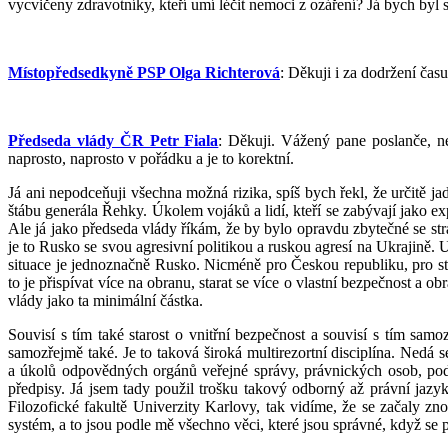
vycvičeny zdravotníky, kteří umí léčit nemoci z ozáření? Já bych byl s
Místopředsedkyně PSP Olga Richterová
: Děkuji i za dodržení čas
Předseda vlády ČR Petr Fiala
: Děkuji. Vážený pane poslanče, ne
naprosto, naprosto v pořádku a je to korektní.
Já ani nepodceňuji všechna možná rizika, spíš bych řekl, že určitě ja
štábu generála Řehky. Úkolem vojáků a lidí, kteří se zabývají jako e
Ale já jako předseda vlády říkám, že by bylo opravdu zbytečné se stra
je to Rusko se svou agresivní politikou a ruskou agresí na Ukrajině. 
situace je jednoznačně Rusko. Nicméně pro Českou republiku, pro stá
to je přispívat více na obranu, starat se více o vlastní bezpečnost a 
vlády jako ta minimální částka.
Souvisí s tím také starost o vnitřní bezpečnost a souvisí s tím sam
samozřejmě také. Je to taková široká multirezortní disciplína. Nedá se
a úkolů odpovědných orgánů veřejné správy, právnických osob, podn
předpisy. Já jsem tady použil trošku takový odborný až právní jazyk
Filozofické fakultě Univerzity Karlovy, tak vidíme, že se začaly z
systém, a to jsou podle mě všechno věci, které jsou správné, když se 