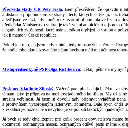
Předseda vlády ČR Petr Fiala
: Jsem přesvědčen, že opravdu u tak
a diskusi a připomínkám ze strany i těch, kterých se týkají, což tř
a teď jsme ve fázi, kdy končí mezirezortní připomínkové řízení a do
předkládat Ministerstvo vnitra, je také velmi ambiciózní a jsou to d
negativních zkušeností, které máme, zákon o přijetí, o vstupu a pobytu 
jak ji máme v České republice.
Pokud jde o to, co jsem tady zmínil, tedy transpozici směrnice Evrop
že podle toho aktualizovaného plánu bychom měli mít účinnost tohoto 
Místopředsedkyně PSP Olga Richterová
: Děkuji pěkně a my nyní p
Poslanec Vladimír Zlínský
: Vážená paní předsedající, děkuji za s
tématu, jako je příprava na možnost jaderného konfliktu. My už jsme 
straším veřejnost. Já jsem si dovolil tady připravit vyjádření pa
s protivníkem vyzbrojeným jadernými zbraněmi. Dále bych chtěl uv
k eskalaci jednoznačně a nevylučuje se použití taktických jaderných 
Já bych se tedy chtěl zeptat, pro kolik procent obyvatelstva máme fu
dozimetrů, ochranných masek, ochranných oděvů, jestli máme k dispo