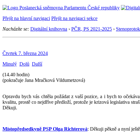
Přejít na hlavní navigaci
Přejít na navigaci sekce
Nacházíte se:
Digitální knihovna
›
PČR, PS 2021-2025
›
Stenoprotok
Čtvrtek 7. března 2024
Minulý
Dolů
Další
(14.40 hodin)
(pokračuje Jana Mračková Vildumetzová)
Opravdu bych vás chtěla požádat z vaší pozice, a i bych to očekával
kvalitu, prostě co nejdříve předloží, protože je krizová legislativa stra
Děkuji.
Místopředsedkyně PSP Olga Richterová
: Děkuji pěkně a nyní ješt