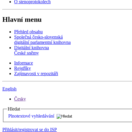
O stenoprotokolech
Hlavní menu
Přehled obsahu
Společná česko-slovenská
digitální parlamentní knihovna
Digitální knihovna
České sněmy
Informace
Rejstříky
Zajímavosti v repozitáři
English
Česky
Hledat
Plnotextové vyhledávání
Přihlásit/registrovat se do ISP