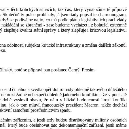
at v těch kritických situacích, tak čas, který vynaložíme té přípravě
ý. Skutečně ty práce probíhaly, já jsem tady popsal ten harmonogram,
když se podíváme na to, co má podle plánu legislativních prací vlády
a o nakládání se zbraněmi - zase budeme vycházet i z bohužel extrémně
 zlepšuje kvalitu státní správy a který zlepšuje i krizovou legislativu,
na odolnosti subjektu kritické infrastruktury a změna dalších zákonů,
oku.
Zlínský, poté se připraví pan poslanec Černý. Prosím.
ás osud či náhoda svedla opět dohromady ohledně takového důležitého
m nehrozí žádné nebezpečí ohledně jaderného konfliktu a že v podstatě
né době vyslovil obavu, že nám v blízké budoucnosti hrozí konflikt
inu, jak o tom mluvil francouzský prezident Macron, takže dochází
aktivní zamoření prostřednictvím spadu.
ilačním zařízením, a jestli tedy budou distribuovány miliony osobních
ál, který bude obsluhovat tato dekontaminační zařízení, jestli máme