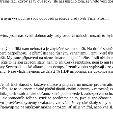
trašně rád, kdyby za ty dva roky jste nás ujistil o tom, že v této věci
u a nyní vystoupí se svou odpovědí předseda vlády Petr Fiala. Prosím.
vím, jestli nás svedl dohromady tady osud či náhoda, možná to byla va
derný konflikt nám nehrozí a je zbytečné se tím strašit. Na druhé stran
xperti bezpečností, je přemýšlet nad různými variantami, i těmi, které 
šit. My jsme připraveni na různé situace a to je důležité. Jestli někdo
Určitě to nejsou západní státy, není to ani Česká republika, není to ani
ty Severoatlantické aliance, pro evropské země z toho vyplývají - ze z
obranu. Naše vláda nejenom že dala 2 % HDP na obranu, ale dokonce jsme t
ozřejmě také starost o krizové situace a příprava na možné problemati
 říct, že to je jenom nějaké plnění úkolů civilní ochrany - varování, ev
ikajících osob a také občanů, které potom vede k zabezpečení ochrany
, ale jednoduše řečeno, když se podíváme na to, jaké si společnost a j
novu prověřovat systémy evakuace, varování, že vysoké školy samy se s
připravujeme na jakékoliv možné ohrožení, ať už je vnitřní, nebo vnější.