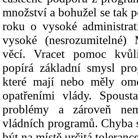
množství a bohužel se tak p
roku o vysoké administrat
vysoké (nesrozumitelné) M
věcí. Vracet pomoc kvůl
popírá základní smysl pr
které mají nebo měly om
opatřeními vlády. Spousta
problémy a zároveň nemě
vládních programů. Chyba s
být na místě určitá toleran