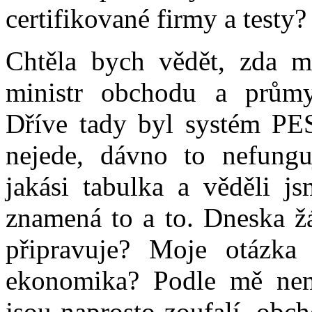
certifikované firmy a testy?
Chtěla bych vědět, zda má
ministr obchodu a průmy
Dříve tady byl systém PES
nejede, dávno to nefungu
jakási tabulka a věděli js
znamená to a to. Dneska žá
připravuje? Moje otázka
ekonomika? Podle mě nemů
jsou naprosto zoufalí, obc