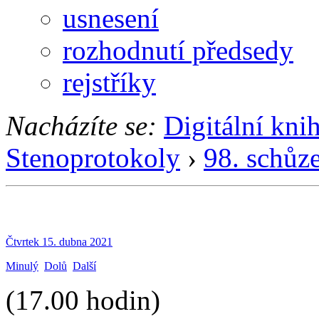
usnesení
rozhodnutí předsedy
rejstříky
Nacházíte se:
Digitální kni
Stenoprotokoly
›
98. schůz
Čtvrtek 15. dubna 2021
Minulý
Dolů
Další
(17.00 hodin)