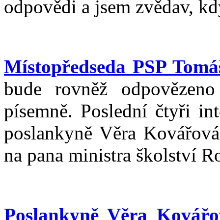
odpovědi a jsem zvědav, kdy
Místopředseda PSP Tomá
bude rovněž odpovězeno
písemně. Poslední čtyři in
poslankyně Věra Kovářová.
na pana ministra školství R
Poslankyně Věra Kovářo