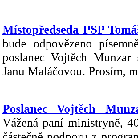
Místopředseda PSP Tomá
bude odpovězeno písemně
poslanec Vojtěch Munzar s
Janu Maláčovou. Prosím, má
Poslanec Vojtěch Munz
Vážená paní ministryně, 4
částečně podporu z program