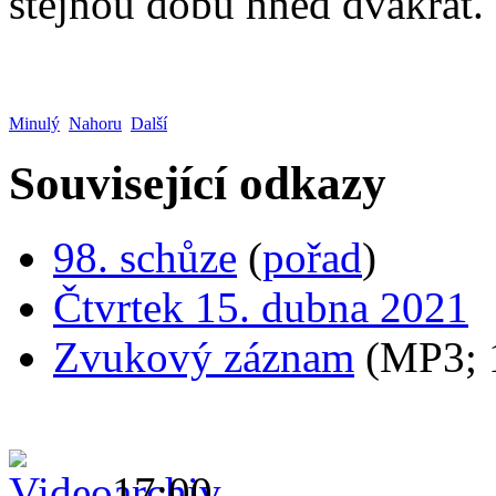
stejnou dobu hned dvakrát.
Minulý
Nahoru
Další
Související odkazy
98. schůze
(
pořad
)
Čtvrtek 15. dubna 2021
Zvukový záznam
(MP3;
17:00