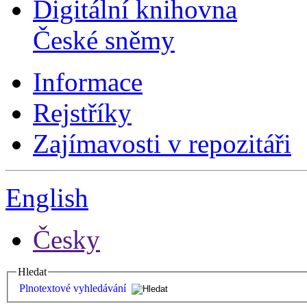
Digitální knihovna
České sněmy
Informace
Rejstříky
Zajímavosti v repozitáři
English
Česky
Hledat
Plnotextové vyhledávání