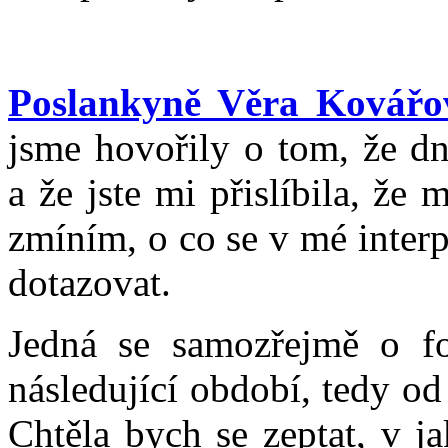
Poslankyně Věra Kovářo
jsme hovořily o tom, že dn
a že jste mi přislíbila, ž
zmíním, o co se v mé interp
dotazovat.
Jedná se samozřejmě o f
následující období, tedy o
Chtěla bych se zeptat, v j