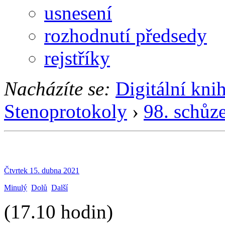
usnesení
rozhodnutí předsedy
rejstříky
Nacházíte se:
Digitální kni
Stenoprotokoly
›
98. schůz
Čtvrtek 15. dubna 2021
Minulý
Dolů
Další
(17.10 hodin)