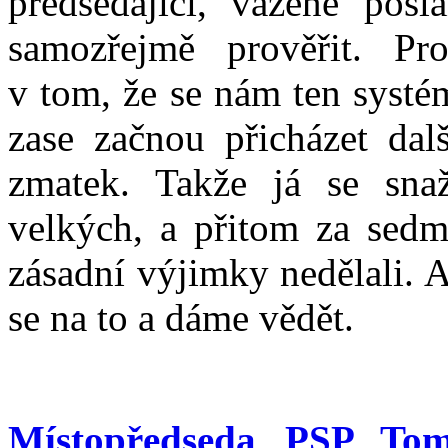
předsedající, vážené posl
samozřejmě prověřit. Pr
v tom, že se nám ten systé
zase začnou přicházet dal
zmatek. Takže já se sn
velkých, a přitom za sed
zásadní výjimky nedělali. 
se na to a dáme vědět.
Místopředseda PSP Tom