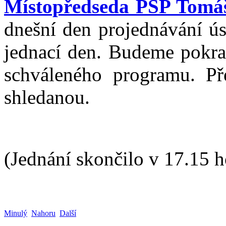
Místopředseda PSP Tomá
dnešní den projednávání ús
jednací den. Budeme pokrač
schváleného programu. Př
shledanou.
(Jednání skončilo v 17.15 h
Minulý
Nahoru
Další