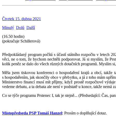
Čtvrtek 15. dubna 2021
Minulý
Dolů
Další
(16.50 hodin)
(pokračuje Schillerová)
Předpokládaný program počítá s účastí státního rozpočtu v letech 2
věci, ne o tom, že bychom nechtěli podporovat. Já si myslím, že Prst
kolik peněz se dalo do všech různých dotačních programů. Myslím si, 
Měla jsem tiskovou konferenci o hospodaření krajů a obcí, takže ta
s hospodařením, jak skončily obce v přebytku, a já z toho mám upřímn
Ministerstvo financí musí mít příjmy, když prostě rozpočtové výdaje
vedeme debatu, a ta debata ale není v podstatě u konce, takže nemá za
Co se týče programu Prstenec I, tak je stejně... (Předsedající: Čas, pa
Místopředseda PSP Tomáš Hanzel
: Prosím o doplňující dotaz.