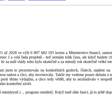
021 až 2028 ve výši 6 807 682 105 korun a Ministerstvo financí, sam
enec I a celá řada projektů - teď nemám tolik času, ale když budete ch
že za naší vlády toho bylo skutečně a za minulý rok skutečně velké mn
m jsem to prezentovala na konkrétních grafech, číslech, najdete na 
ou radost a chci, aby investovaly. Takže my vedeme pouze debatu o tom, 
 proti těmto výdajům, a chce tedy vědět, aby to nezůstávalo v nespotř
tím konkrétní závěr.
ní ministryně.) ... program osmiletý. Když mně dáte šanci, já to ještě do