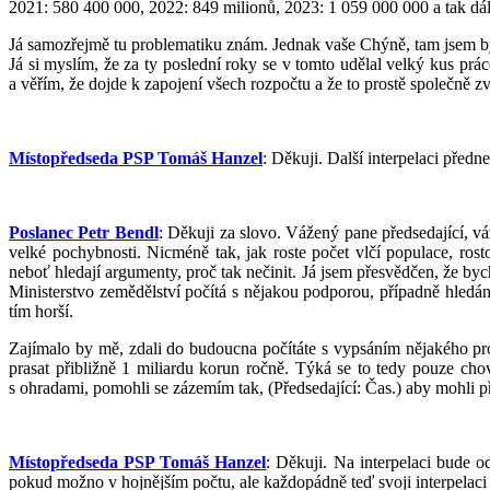
2021: 580 400 000, 2022: 849 milionů, 2023: 1 059 000 000 a tak dál
Já samozřejmě tu problematiku znám. Jednak vaše Chýně, tam jsem byla 
Já si myslím, že za ty poslední roky se v tomto udělal velký kus pr
a věřím, že dojde k zapojení všech rozpočtu a že to prostě společně 
Místopředseda PSP Tomáš Hanzel
: Děkuji. Další interpelaci před
Poslanec Petr Bendl
: Děkuji za slovo. Vážený pane předsedající, 
velké pochybnosti. Nicméně tak, jak roste počet vlčí populace, rost
neboť hledají argumenty, proč tak nečinit. Já jsem přesvědčen, že bych
Ministerstvo zemědělství počítá s nějakou podporou, případně hledáním
tím horší.
Zajímalo by mě, zdali do budoucna počítáte s vypsáním nějakého pr
prasat přibližně 1 miliardu korun ročně. Týká se to tedy pouze cho
s ohradami, pomohli se zázemím tak, (Předsedající: Čas.) aby mohli p
Místopředseda PSP Tomáš Hanzel
: Děkuji. Na interpelaci bude 
pokud možno v hojnějším počtu, ale každopádně teď svoji interpelac