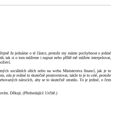
ozřejmě že jednáme o té částce, protože my máme pochybnost o jediné
tít, tak si o tom můžeme i napsat nebo příště mě můžete interpelovat,
ožství.
mých sociálních sítích nebo na webu Ministerstva financí, jak je to
zda je reálné to skutečně proinvestovat, takže to je to celé, protože
ebovaných nárocích, aby se to skutečně utratilo. To je jediné, o čem
povím. Děkuji. (Předsedající: Určitě.)