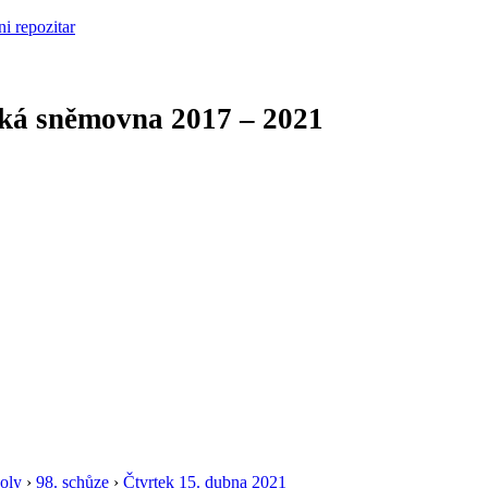
cká sněmovna
2017 – 2021
oly
›
98. schůze
›
Čtvrtek 15. dubna 2021