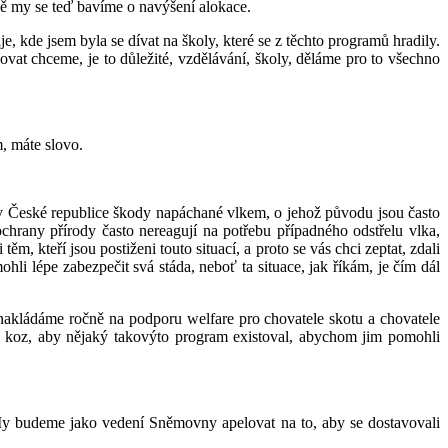
ně my se teď bavíme o navýšení alokace.
, kde jsem byla se dívat na školy, které se z těchto programů hradily.
vat chceme, je to důležité, vzdělávání, školy, děláme pro to všechno
, máte slovo.
 v České republice škody napáchané vlkem, o jehož původu jsou často
ochrany přírody často nereagují na potřebu případného odstřelu vlka,
, kteří jsou postiženi touto situací, a proto se vás chci zeptat, zdali
hli lépe zabezpečit svá stáda, neboť ta situace, jak říkám, je čím dál
nakládáme ročně na podporu welfare pro chovatele skotu a chovatele
í a koz, aby nějaký takovýto program existoval, abychom jim pomohli
 My budeme jako vedení Sněmovny apelovat na to, aby se dostavovali