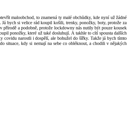
e otevřít maloobchod, to znamená ty malé obchůdky, kde nyní už žádné
 bych si velice rád koupil košili, trenky, ponožky, boty, protože za
u v přírodě a podobně, protože lockdowny nás nutily být pouze kousek
upil ponožky, které už také dosluhují. A takhle to cítí spousta dalších
y covidu narostli i dospělí, ale bohužel do šířky. Takže já bych tímto
i do situace, kdy si nemají na sebe co obléknout, a chodili v nějakých