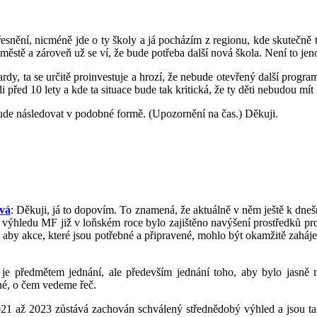
esnění, nicméně jde o ty školy a já pocházím z regionu, kde skutečně t
 městě a zároveň už se ví, že bude potřeba další nová škola. Není to j
liardy, ta se určitě proinvestuje a hrozí, že nebude otevřený další progra
i před 10 lety a kde ta situace bude tak kritická, že ty děti nebudou mít
 bude následovat v podobné formě. (Upozornění na čas.) Děkuji.
.
ová
: Děkuji, já to dopovím. To znamená, že aktuálně v něm ještě k dneš
m výhledu MF již v loňském roce bylo zajištěno navýšení prostředků 
o, aby akce, které jsou potřebné a připravené, mohlo být okamžitě zah
je předmětem jednání, ale především jednání toho, aby bylo jasně na
né, o čem vedeme řeč.
21 až 2023 zůstává zachován schválený střednědobý výhled a jsou tam