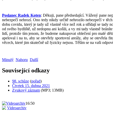
Poslanec Radek Koten
: Děkuji, pane předsedající. Vážený pane ne
nebezpečí nehrozí. Ono tedy nikdy určitě nehrozilo nebezpečí v těch
dobu covidu, který je tady už vlastně více než rok a střídají se ta
od svého bydliště, už nedopnu ani košili, a vy mi tady vlastně bráníte
lidí, protože tím jenom, že budeme nakupovat oblečení pro malé děti, 
apeloval i na to, aby se otevřely sportovní areály, aby se otevřela f
věcech, které jim skutečně už fyzicky nejsou. Těším se na vaši odpov
Minulý
Nahoru
Další
Související odkazy
98. schůze
(
pořad
)
Čtvrtek 15. dubna 2021
Zvukový záznam
(MP3; 13MB)
16:50
Videoarchiv