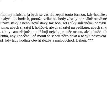
přítomný ministře, já bych se vás rád zeptal touto formou, kdy hodlát
 malých obchodech, protože velké obchody zůstaly normálně otevřené. Já
dy nouzové stavy a nenouzové stavy, tak bohužel i díky sníženému pohyb
 tomu, abych si zašel k holičovi, abych si zašel na pedikúru, abych si ko
tak ty samozřejmě to potřebují nejvíc, protože rostou, ale bohužel dík
itcentra, aby konečně lidé mohli se sebou něco dělat a nebyli postaven
ěď, kdy tady hodláte otevřít služby a maloobchod. Děkuji. ***