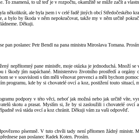
e. To znamená, to už teď je v rozpočtu, okamžitě se může začít a vlast
několikrát, ale byla jsem i v celé řadě jiných obcí Středočeského kraje
áce, a bylo by škoda v něm nepokračovat, takže my v něm určitě pokračo
zvládneme. Děkuji.
nese pan poslanec Petr Bendl na pana ministra Miroslava Tomana. Prosím
vážený nepřítomný pane ministře, moje otázka je jednoduchá. Množí se
ou i škody jím napáchané. Ministerstvo životního prostředí a orgány 
om se v souvislosti s tím měli věnovat prevenci a měli bychom pomoci těm
 programu, kde by si chovatelé ovcí a koz, postižení touto situací, mo
ogramu podpory v této věci, neboť jak možná nebo jak určitě víte, vy
vatelů skotu a prasat. Myslím si, že by si zasloužili i chovatelé ovc
řípadně svá stáda ovcí a koz chránit. Děkuji vám za vaši odpověď.
odpovězeno písemně. V tuto chvíli tady není přítomen žádný ministr.
i přednese pan poslanec Radek Koten. Prosím.