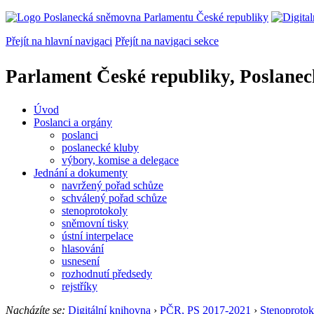
Přejít na hlavní navigaci
Přejít na navigaci sekce
Parlament České republiky, Poslane
Úvod
Poslanci a orgány
poslanci
poslanecké kluby
výbory, komise a delegace
Jednání a dokumenty
navržený pořad schůze
schválený pořad schůze
stenoprotokoly
sněmovní tisky
ústní interpelace
hlasování
usnesení
rozhodnutí předsedy
rejstříky
Nacházíte se:
Digitální knihovna
›
PČR, PS 2017-2021
›
Stenoprotok