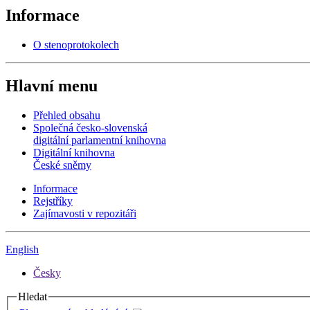
Informace
O stenoprotokolech
Hlavní menu
Přehled obsahu
Společná česko-slovenská
digitální parlamentní knihovna
Digitální knihovna
České sněmy
Informace
Rejstříky
Zajímavosti v repozitáři
English
Česky
Hledat