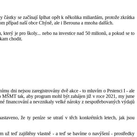
y částky se začínají šplhat opět k několika miliardám, protože zkrátka
enom případ naší obce Chýně, ale i Berouna a mnoha dalších.
m, který je pro školy... nebo na investice nad 50 milionů, a pokud se to
 kam chodit.
nímu dni nejsou zaregistrovány dvě akce - to mluvím o Prstenci I - ale
pro MŠMT tak, aby program mohl být zahájen již v roce 2021, my jsme
ájené financování a nevznikaly velké nároky z nespotřebovaných výdajů
staveno, že ty peníze se utratí v těch konkrétních letech, jak jsou
 už teď zajištěny vlastně - a teď se bavíme o navýšení - prostředky