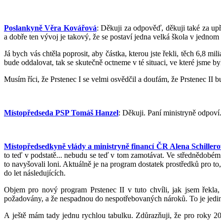
Poslankyně Věra Kovářová
: Děkuji za odpověď, děkuji také za upř
a dobře ten vývoj je takový, že se postaví jedna velká škola v jednom
Já bych vás chtěla poprosit, aby částka, kterou jste řekli, těch 6,8 mi
bude oddalovat, tak se skutečně octneme v té situaci, ve které jsme byl
Musím říci, že Prstenec I se velmi osvědčil a doufám, že Prstenec II
Místopředseda PSP Tomáš Hanzel
: Děkuji. Paní ministryně odpoví
Místopředsedkyně vlády a ministryně financí ČR Alena Schiller
to teď v podstatě... nebudu se teď v tom zamotávat. Ve střednědobé
to navyšovali loni. Aktuálně je na program dostatek prostředků pro t
do let následujících.
Objem pro nový program Prstenec II v tuto chvíli, jak jsem řekla, 
požadovány, a že nespadnou do nespotřebovaných nároků. To je jedi
A ještě mám tady jednu rychlou tabulku. Zdůrazňuji, že pro roky 20